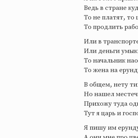
Ведь в стране куд
То не платят, то
То продлить рабо
Или в транспорте
Или деньги умык
То начальник нао
То жена на ерунд
В общем, нету ти
Но нашел местечк
Прихожу туда оди
Тут я царь и гос
Я пишу им ерунд
А они мне про цв