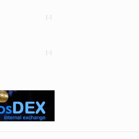
[-]
[-]