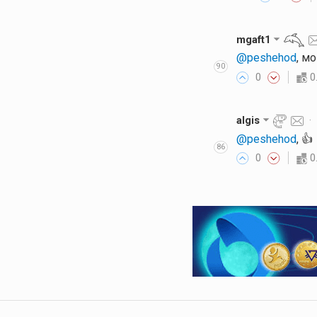
mgaft1
@peshehod
, мо
90
0
0
algis
@peshehod
, 👍️
86
0
0