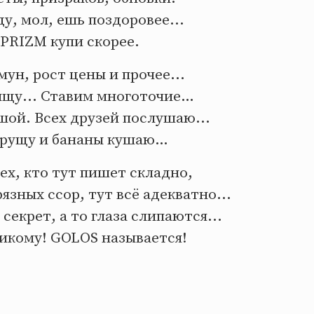
у, мол, ешь поздоровее...
 PRIZM купи скорее.
мун, рост цены и прочее...
ыщу... Ставим многоточие…
шой. Всех друзей послушаю...
грущу и бананы кушаю…
ех, кто тут пишет складно,
рязных ссор, тут всё адекватно...
секрет, а то глаза слипаются...
никому! GOLOS называется!