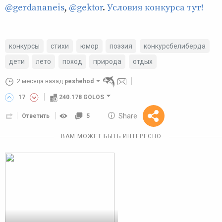
@gerdananeis
,
@gektor
.
Условия конкурса тут!
конкурсы
стихи
юмор
поэзия
конкурсбелиберда
дети
лето
поход
природа
отдых
2 месяца назад
peshehod
17
240.178 GOLOS
10 GOLOS
Share
Ответить
5
Reward
ВАМ МОЖЕТ БЫТЬ ИНТЕРЕСНО