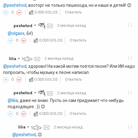
@peshehod
, восторг не только пешехода, но и наше и детей! 😊
0
0.000 GOLOS
Ответить
[-]
peshehod
·
2 месяца назад
·
@olgaxx
, 👍️!)
0
0.000 GOLOS
Ответить
[-]
lilia
·
2 месяца назад
@peshehod
, здорово! На какой мотив поётся песня? Или ИИ надо
попросить, чтобы музыку к песне написал.
0
0.000 GOLOS
Ответить
[-]
peshehod
·
2 месяца назад
·
@lilia
, даже не знаю. Пусть он сам придумает что-нибудь
подходящее...)) 😊
0
0.000 GOLOS
Ответить
[-]
lilia
·
2 месяца назад
·
·
@peshehod
, 😊