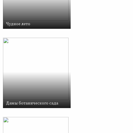
Чудное лето
Дамы ботанического сада