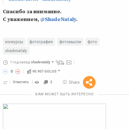
Спасибо за внимание.
С уважением,
@ShadeNataly
.
конкурсы
фотография
фотомысли
фото
shadenataly
1 год назад
shadenataly
0
90.907 GOLOS
10 GOLOS
Share
Ответить
2
Reward
ВАМ МОЖЕТ БЫТЬ ИНТЕРЕСНО