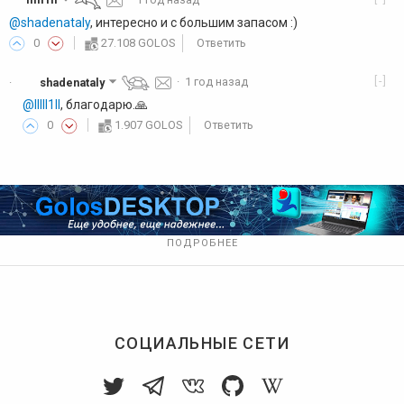
@shadenataly
, интересно и с большим запасом :)
0
27.108 GOLOS
Ответить
[-]
shadenataly
·
1 год назад
·
@lllll1ll
, благодарю.🙏
0
1.907 GOLOS
Ответить
ПОДРОБНЕЕ
СОЦИАЛЬНЫЕ СЕТИ