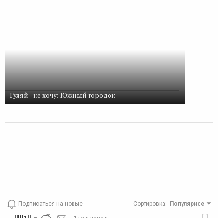
Гуляй - не хочу: Южный городок
Подписаться на новые
Сортировка
:
Популярное
[-]
lllll1ll
·
1 год назад