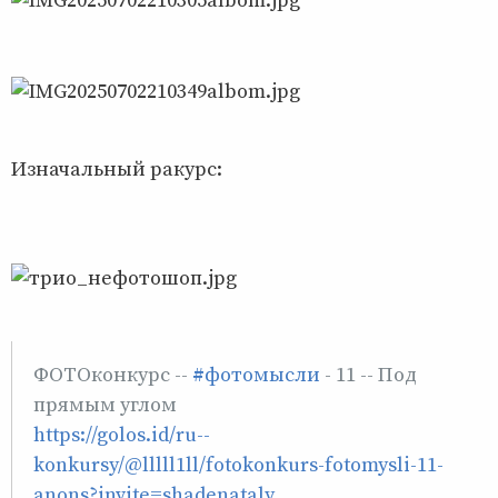
Изначальный ракурс:
ФОТОконкурс --
#фотомысли
- 11 -- Под
прямым углом
https://golos.id/ru--
konkursy/@lllll1ll/fotokonkurs-fotomysli-11-
anons?invite=shadenataly