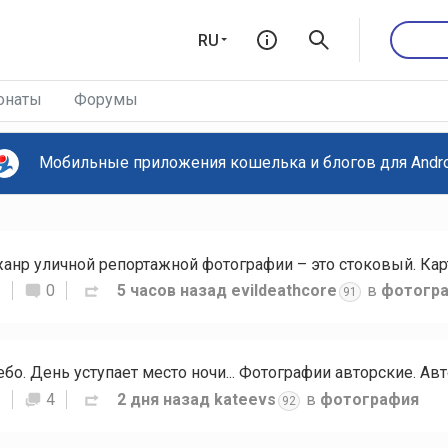
RU
онаты
Форумы
Мобильные приложения кошелька и блогов для Androi
S
0
5 часов назад
evildeathcore
в
фотогр
91
S
4
2 дня назад
kateevs
в
фотография
92