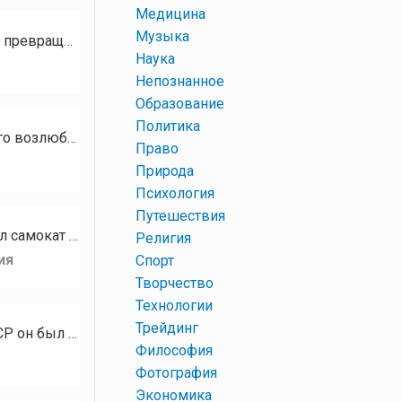
+
Медицина
+
Музыка
Солнце взошло, озаряя вокруг Вновь оживающий лес, Рыжее поле, лужайку и пруд, Всё превращая в «поле чудес». Здесь…
+
Наука
+
Непознанное
+
Образование
+
Политика
Между колоннами скучает дама с виноградом. Возможно, думает о вине или ждёт своего возлюбленного. А…
+
Право
+
Природа
+
Психология
+
Путешествия
Машина в ремонте, а в отдаленные и глухие места (попросту, ебеня) очень хочется. Я взял самокат и поехал на окраину…
+
Религия
ия
+
Спорт
+
Творчество
+
Технологии
+
Трейдинг
Реликтовый Челябинский сосновый бор возник десять тысяч лет назад. Во времена СССР он был единственным в стране по…
+
Философия
+
Фотография
+
Экономика