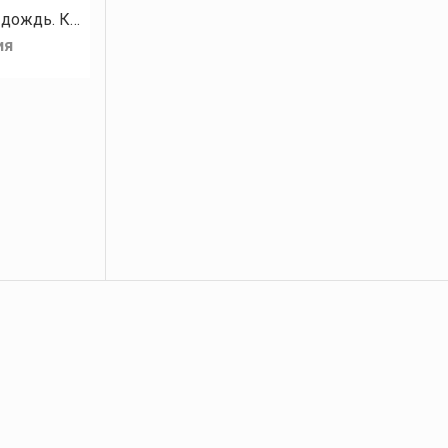
Сегодня небо снова было затянуто тучами, после чего на Челябинск обрушился сильный дождь. Крупные капли стучали по…
ия