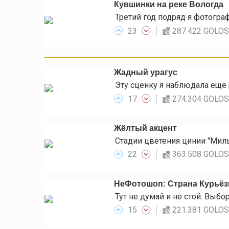
Кувшинки на реке Вологда
23
287.422 GOLO
Жадный урагус
17
274.304 GOLO
Жёлтый акцент
22
363.508 GOLO
НеФотошоп: Страна Курьёз
15
221.381 GOLO