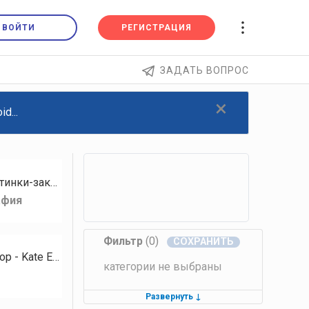
ВОЙТИ
РЕГИСТРАЦИЯ
ЗАДАТЬ ВОПРОС
×
d...
Самый мой нелюбимый поджанр уличной репортажной фотографии – это стоковый. Картинки-закрывашки должны бытьнейтральны…
афия
Фильтр
(0)
Яркое солнце и оранжевое небо. День уступает место ночи... Фотографии авторские. Автор - Kate Evs.
категории не выбраны
Развернуть
↓