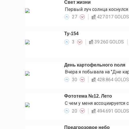
Свет жизни
27
427.017 GOLO
Ту-154
3
39.260 GOLOS
День картофельного поля
30
428.864 GOLO
Фототема №12. Лето
20
494.691 GOLO
Предгрозовое небо