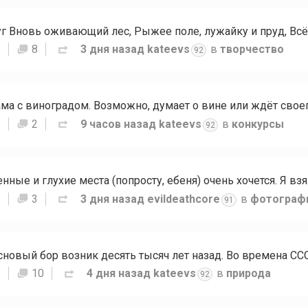
S
8
3 дня назад
kateevs
в
творчество
92
S
2
9 часов назад
kateevs
в
конкурсы
92
S
3
3 дня назад
evildeathcore
в
фотограф
91
S
10
4 дня назад
kateevs
в
природа
92