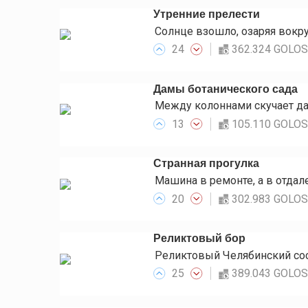
Утренние прелести
24
362.324 GOLO
Дамы ботанического сада
13
105.110 GOLO
Странная прогулка
20
302.983 GOLO
Реликтовый бор
25
389.043 GOLO