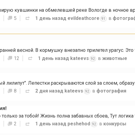
S
5
1 день назад
evildeathcore
в
фотогра
91
S
12
1 день назад
kateevs
в
животные
92
S
8
2 дня назад
kateevs
в
фотография
92
ия!
S
2
1 день назад
peshehod
в
конкурсы
92