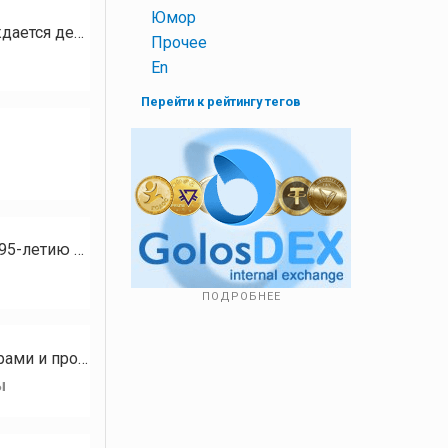
+
Юмор
Первый луч солнца коснулся земли, Птицы запели о вечной любви. В ритме счастья рождается день, Все тревоги…
+
Прочее
+
En
Перейти к рейтингу тегов
Вчера я побывала на "Дне картофельного поля - 2026". Мероприятие было приурочено к 95-летию Южно-Уральского…
ПОДРОБНЕЕ
С чем у меня ассоциируется самый тёплый сезон? С путешествием на море! С морем, горами и прочими…
ы