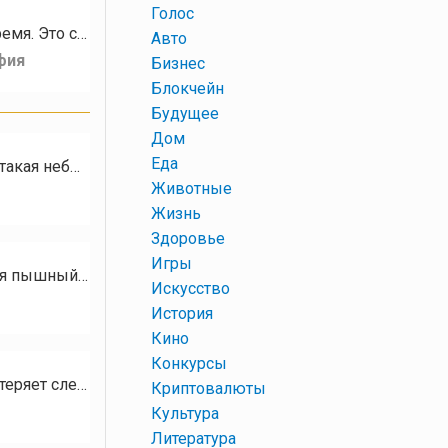
+
Голос
Третий год подряд я фотографирую кувшинки на обмелевшей реке Вологде в ночное время. Это стало уже какой-то традицией.…
+
Авто
фия
+
Бизнес
+
Блокчейн
+
Будущее
+
Дом
+
Еда
Эту сценку я наблюдала ещё ранней весной. В кормушку внезапно прилетел урагус. Это такая небольшая птица из семейства…
+
Животные
+
Жизнь
+
Здоровье
+
Игры
Стадии цветения цинии "Милый лилипут". Лепестки раскрываются слой за слоем, образуя пышный бутон. Тыквы…
+
Искусство
+
История
+
Кино
+
Конкурсы
Тут не думай и не стой: Выбор только за тобой! Жизнь полна забавных сбоев, Тут логика теряет след: Встретишь…
+
Криптовалюты
+
Культура
+
Литература