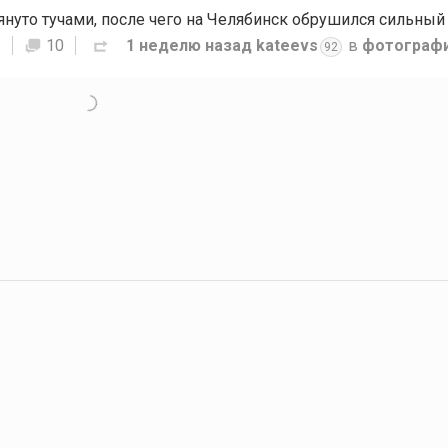
S
10
1 неделю назад
kateevs
в
фотограф
92