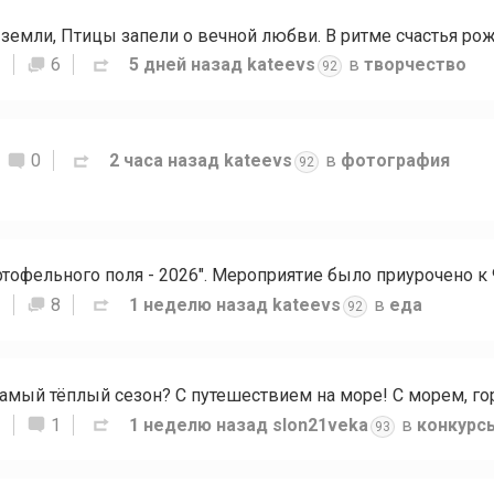
S
6
5 дней назад
kateevs
в
творчество
92
0
2 часа назад
kateevs
в
фотография
92
S
8
1 неделю назад
kateevs
в
еда
92
S
1
1 неделю назад
slon21veka
в
конкурс
93