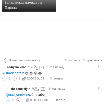
Вандомская площадь в
Париже
Подписаться на новые
Сортировка
:
Популярное
[-]
nadiyamikhno
·
1 год назад
@shadenataly
, 😊 😊 😂 😂
0
0.000 GOLOS
Ответить
[-]
shadenataly
·
1 год назад
·
@nadiyamikhno
, Спасибо!)
0
0.000 GOLOS
Ответить