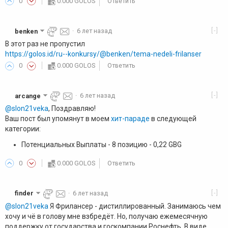
0
0.000 GOLOS
Ответить
[-]
benken
·
6 лет назад
В этот раз не пропустил
https://golos.id/ru--konkursy/@benken/tema-nedeli-frilanser
0
0.000 GOLOS
Ответить
[-]
arcange
·
6 лет назад
@slon21veka
, Поздравляю!
Ваш пост был упомянут в моем
хит-параде
в следующей
категории:
Потенциальных Выплаты - 8 позицию - 0,22 GBG
0
0.000 GOLOS
Ответить
[-]
finder
·
6 лет назад
@slon21veka
Я Фрилансер - дистиллированный. Занимаюсь чем
хочу и чё в голову мне взбредёт. Но, получаю ежемесячную
поддержку от государства и госкомпании Роснефть. В виде