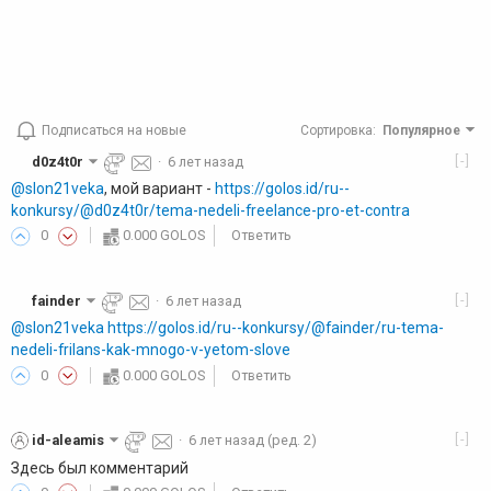
Подписаться на новые
Сортировка
:
Популярное
[-]
d0z4t0r
·
6 лет назад
@slon21veka
, мой вариант -
https://golos.id/ru--
konkursy/@d0z4t0r/tema-nedeli-freelance-pro-et-contra
0
0.000 GOLOS
Ответить
[-]
fainder
·
6 лет назад
@slon21veka
https://golos.id/ru--konkursy/@fainder/ru-tema-
nedeli-frilans-kak-mnogo-v-yetom-slove
0
0.000 GOLOS
Ответить
[-]
id-aleamis
·
6 лет назад
(ред. 2)
Здесь был комментарий