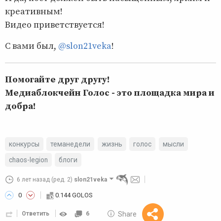
креативным!
Видео приветствуется!
С вами был,
@slon21veka
!
Помогайте друг другу!
Медиаблокчейн Голос - это площадка мира и
добра!
конкурсы
теманедели
жизнь
голос
мысли
chaos-legion
блоги
6 лет назад
(ред. 2)
slon21veka
0
0.144 GOLOS
10 GOLOS
Share
Ответить
6
Reward