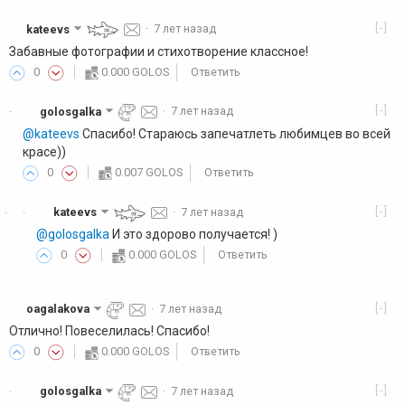
[-]
kateevs
·
7 лет назад
Забавные фотографии и стихотворение классное!
0
0.000 GOLOS
Ответить
[-]
golosgalka
·
7 лет назад
·
@kateevs
Спасибо! Стараюсь запечатлеть любимцев во всей
красе))
0
0.007 GOLOS
Ответить
[-]
kateevs
·
7 лет назад
·
·
@golosgalka
И это здорово получается! )
0
0.000 GOLOS
Ответить
[-]
oagalakova
·
7 лет назад
Отлично! Повеселилась! Спасибо!
0
0.000 GOLOS
Ответить
[-]
golosgalka
·
7 лет назад
·