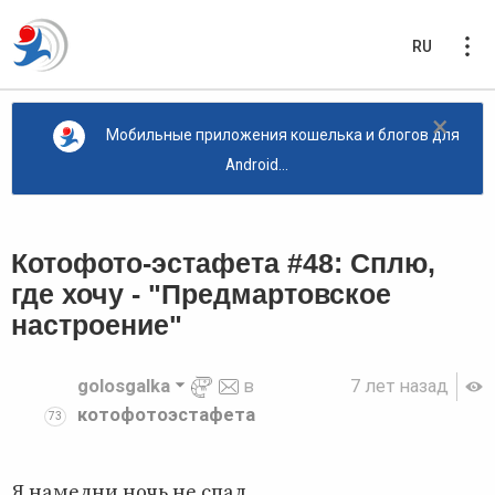
RU
×
Мобильные приложения кошелька и блогов для
Android...
Котофото-эстафета #48: Сплю,
где хочу - "Предмартовское
настроение"
golosgalka
в
7 лет назад
котофотоэстафета
73
Я намедни ночь не спал,