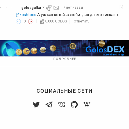
[-]
golosgalka
·
7 лет назад
·
·
·
@koshtoris
А уж как котейка любит, когда его тискают!
0
0.000 GOLOS
Ответить
ПОДРОБНЕЕ
СОЦИАЛЬНЫЕ СЕТИ