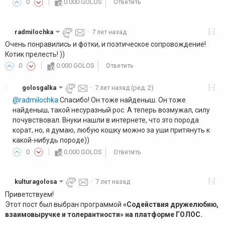
0
0.000 GOLOS
Ответить
[-]
radmilochka
·
7 лет назад
Очень понравились и фотки, и поэтическое сопровождение!
Котик прелесть! ))
0
0.000 GOLOS
Ответить
[-]
golosgalka
·
7 лет назад
(ред. 2)
·
@radmilochka
Спасибо! Он тоже найденыш. Он тоже
найденыш, такой несуразный рос. А теперь возмужал, силу
почувствовал. Внуки нашли в интернете, что это порода
корат, но, я думаю, любую кошку можно за уши притянуть к
какой-нибудь породе))
0
0.000 GOLOS
Ответить
[-]
kulturagolosa
·
7 лет назад
Приветствуем!
Этот пост был выбран программой
«Содействия дружелюбию,
взаимовыручке и толерантности» на платформе ГОЛОС.