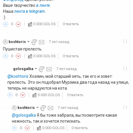
Ваше творчество
в ленте
.
Наша
лента в telegram
.
:)
0
0.000 GOLOS
Ответить
[-]
koshtoris
·
7 лет назад
Пушистая прелесть.
0
0.000 GOLOS
Ответить
[-]
golosgalka
·
7 лет назад
·
@koshtoris
Хозяин, мой старший зять, так его и зовет:
прелесть. Это он подобрал Мурзика два года назад на улице,
теперь не нарадуются на кота.
0
0.000 GOLOS
Ответить
[-]
koshtoris
·
7 лет назад
·
·
@golosgalka
Я бы тоже забрала, вы посмотрите какая
нежность, так и хочется потискать.
0
0.000 GOLOS
Ответить