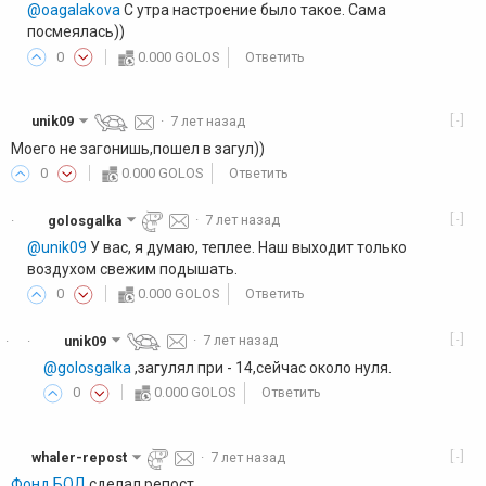
@oagalakova
С утра настроение было такое. Сама
посмеялась))
0
0.000 GOLOS
Ответить
[-]
unik09
·
7 лет назад
Моего не загонишь,пошел в загул))
0
0.000 GOLOS
Ответить
[-]
golosgalka
·
7 лет назад
·
@unik09
У вас, я думаю, теплее. Наш выходит только
воздухом свежим подышать.
0
0.000 GOLOS
Ответить
[-]
unik09
·
7 лет назад
·
·
@golosgalka
,загулял при - 14,сейчас около нуля.
0
0.000 GOLOS
Ответить
[-]
whaler-repost
·
7 лет назад
Фонд БОД
сделал репост.