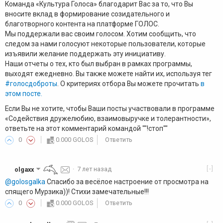
Команда «Культура Голоса» благодарит Вас за то, что Вы
вносите вклад в формирование созидательного и
благотворного контента на платформе ГОЛОС.
Мы поддержали вас своим голосом. Хотим сообщить, что
следом за нами голосуют некоторые пользователи, которые
изъявили желание поддержать эту инициативу.
Наши отчеты о тех, кто был выбран в рамках программы,
выходят ежедневно. Вы также можете найти их, используя тег
#голосдоброты
. О критериях отбора Вы можете прочитать
в
этом посте.
Если Вы не хотите, чтобы Ваши посты участвовали в программе
«Содействия дружелюбию, взаимовыручке и толерантности»,
ответьте на этот комментарий командой ""!стоп""
0
0.000 GOLOS
Ответить
[-]
olgaxx
·
7 лет назад
@golosgalka
Спасибо за весёлое настроение от просмотра на
спящего Мурзика))! Стихи замечательные!!!
0
0.000 GOLOS
Ответить