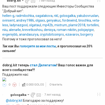
[-]
dobryj.kit
·
7 лет назад
Ваш пост поддержали следующие Инвесторы Сообщества
"Добрый кит":
hellen-g
,
radmilochka
,
oagalakova
,
nkl
,
golosgalka
,
yakubovruslan
,
svinsent
,
andrey1986
,
olgaxx
,
genyakuc
,
fordewind
,
tinochka
,
veta-
less
,
ladynazgool
,
olgataul
,
mp42b
,
mixtrum
,
plamir2018
,
tortellini
,
niiu
,
alena4e
,
krevetkoshou
,
denisya
,
roman-nikitin
,
polojayigor
,
evgeniybb
,
anandasurya
,
cryptobitcoinpro
,
ezavarov
,
borgerry
Поэтому я тоже проголосовал за него!
Так как Вы
голосуете за мои посты
, я проголосовал на 20%
сильнее!
dobryj.kit теперь
стал Делегатом
! Ваш голос важен для
всего сообщества!!!
Поддержите нас:
0
0.000 GOLOS
Ответить
[-]
golosgalka
·
7 лет назад
·
@dobryj.kit
Благодарю за поддержку!