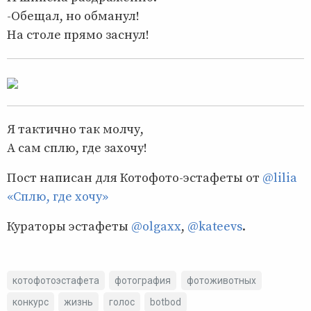
-Обещал, но обманул!
На столе прямо заснул!
Я тактично так молчу,
А сам сплю, где захочу!
Пост написан для Котофото-эстафеты от
@lilia
«Сплю, где хочу»
Кураторы эстафеты
@olgaxx
,
@kateevs
.
котофотоэстафета
фотография
фотоживотных
конкурс
жизнь
голос
botbod