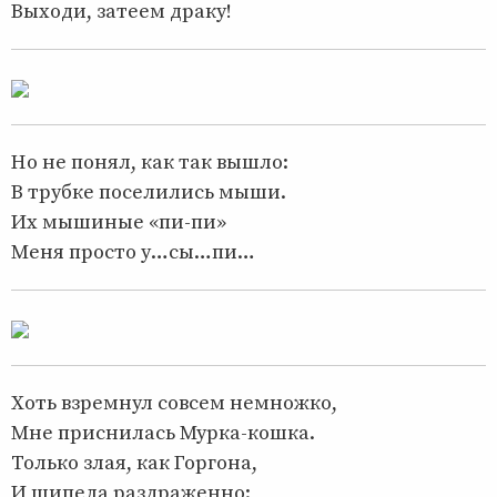
Выходи, затеем драку!
Но не понял, как так вышло:
В трубке поселились мыши.
Их мышиные «пи-пи»
Меня просто у…сы…пи…
Хоть взремнул совсем немножко,
Мне приснилась Мурка-кошка.
Только злая, как Горгона,
И шипела раздраженно: