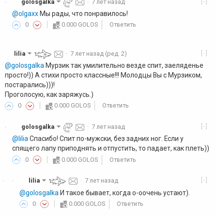
[-]
golosgalka
·
7 лет назад
·
@olgaxx
Мы рады, что понравилось!
0
0.000 GOLOS
Ответить
[-]
lilia
·
7 лет назад
(ред. 2)
@golosgalka
Мурзик так умилительно везде спит, заеляденье
просто!)) А стихи просто классные!!! Молодцы Вы с Мурзиком,
постарались)))!
Проголосую, как заряжусь.)
0
0.000 GOLOS
Ответить
[-]
golosgalka
·
7 лет назад
·
@lilia
Спасибо! Спит по-мужски, без задних ног. Если у
спящего лапу приподнять и отпустить, то падает, как плеть))
0
0.000 GOLOS
Ответить
[-]
lilia
·
7 лет назад
·
·
@golosgalka
И такое бывает, когда о-оочень устают).
0
0.000 GOLOS
Ответить