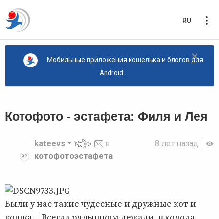
RU
×
Мобильные приложения кошелька и блогов для
Android...
Котофото - эстафета: Филя и Лея
kateevs
в
8 лет назад
котофотоэстафета
92
Были у нас такие чудесные и дружные кот и
кошка... Всегда рядышком лежали, в холода