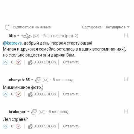
Подписаться на новые
Сортировка
:
Популярное
[-]
lilia
·
8 лет назад
(ред. 2)
@kateevs
, добрый день, первая стартующая!
Милая и дружная семейка осталась в ваших воспоминаниях(,
но сколько радости они дарили Вам.
0
0.000 GOLOS
Ответить
[-]
chanych-85
·
8 лет назад
Мимимишное фото.)
0
0.000 GOLOS
Ответить
[-]
brakoner
·
8 лет назад
Лея справа?
0
0.000 GOLOS
Ответить