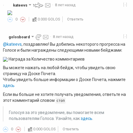
[-]
kateevs
·
8 лет назад
·
0
0.000 GOLOS
Ответить
[-]
golosboard
·
8 лет назад
@kateevs
, поздравляю! Вы добились некоторого прогресса на
Голосе и были награждены следующими новыми бейджами:
Награда за Количество комментариев
Вы можете нажать на любой бейдж, чтобы увидеть свою
страницу на Доске Почета.
Чтобы увидеть больше информации о Доске Почета, нажмите
здесь
Если вы больше не хотите получать уведомления, ответьте на
этот комментарий словом
стоп
Голосуя за это уведомление, вы помогаете всем
пользователям Голоса. Узнайте, как
здесь
.
0
0.000 GOLOS
Ответить