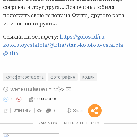
согревали друг друга... Лея очень любила
положить свою голову на Филю, другого кота
или на наши руки...
Ссылка на эстафету:
https://golos.id/ru--
kotofotoyestafeta/@lilia/start-kotofoto-estafeta
,
@lilia
котофотоэстафета
фотография
кошки
8 лет назад
kateevs
0
0.000 GOLOS
10 GOLOS
Share
Ответить
9
Reward
ВАМ МОЖЕТ БЫТЬ ИНТЕРЕСНО