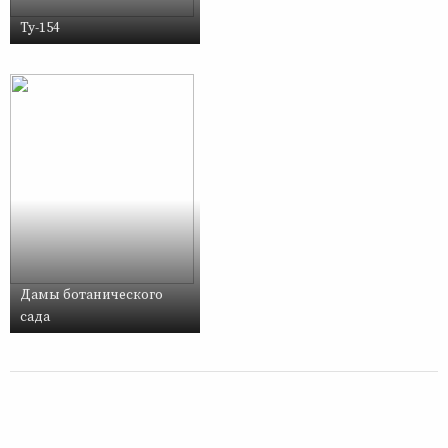
Ту-154
Дамы ботанического
сада