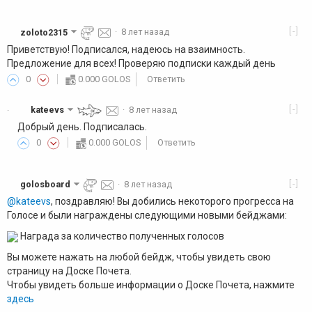
[-]
zoloto2315
·
8 лет назад
Приветствую! Подписался, надеюсь на взаимность.
Предложение для всех! Проверяю подписки каждый день
0
0.000 GOLOS
Ответить
[-]
kateevs
·
8 лет назад
·
Добрый день. Подписалась.
0
0.000 GOLOS
Ответить
[-]
golosboard
·
8 лет назад
@kateevs
, поздравляю! Вы добились некоторого прогресса на
Голосе и были награждены следующими новыми бейджами:
Награда за количество полученных голосов
Вы можете нажать на любой бейдж, чтобы увидеть свою
страницу на Доске Почета.
Чтобы увидеть больше информации о Доске Почета, нажмите
здесь