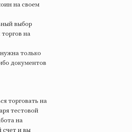
коин на своем
ьный выбор
 торгов на
(нужна только
либо документов
ся торговать на
аря тестовой
бота на
 счет и вы