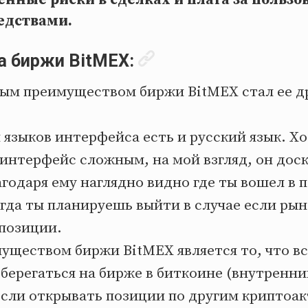
едствами.
 биржи BitMEX:
вым преимуществом биржи BitMEX стал ее 
 языков интерфейса есть и русский язык. Х
 интерфейс сложным, на мой взгляд, он дос
годаря ему наглядно видно где ты вошел в 
огда ты планируешь выйти в случае если ры
 позиции.
ществом биржи BitMEX является то, что вс
берегаться на бирже в биткоине (внутренни
если открывать позиции по другим криптоа