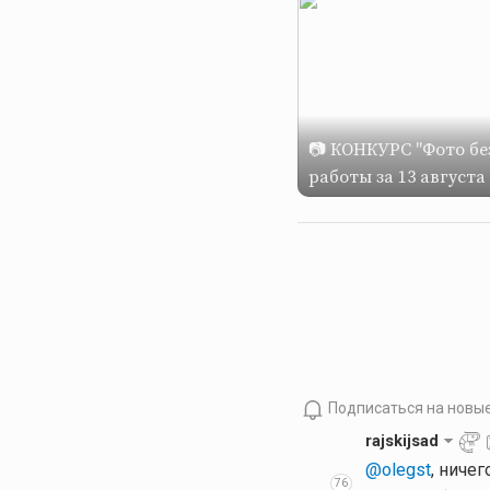
📷 КОНКУРС "Фото без
работы за 13 августа
Подписаться на новы
rajskijsad
@olegst
, ниче
76