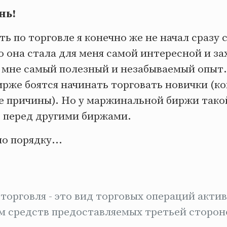
нь!
ь по торговле я конечно же не начал сразу
о она стала для меня самой интересной и з
 мне самый полезный и незабываемый опыт
рже боятся начинать торговать новички (ко
е причины). Но у маржинальной биржи такой
 перед другими биржами.
о порядку...
орговля - это вид торговых операций акти
м средств предоставляемых третьей сторон