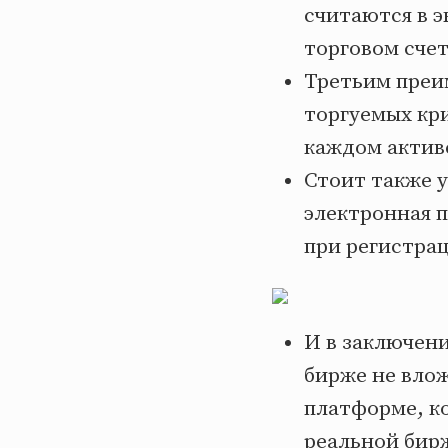
считаются в э
торговом счет
Третьим преи
торгуемых кри
каждом актив
Стоит также 
электронная п
при регистра
И в заключени
бирже не вло
платформе, к
реальной бир