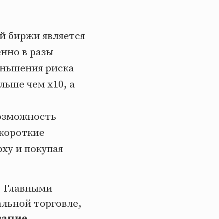
 биржи является
нно в разы
еньшения риска
льше чем x10, а
озможность
 короткие
рху и покупая
. Главными
льной торговле,
вание