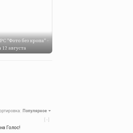
С "Фото без кропа" -
 12 августа
ортировка
:
Популярное
[-]
на Голос!