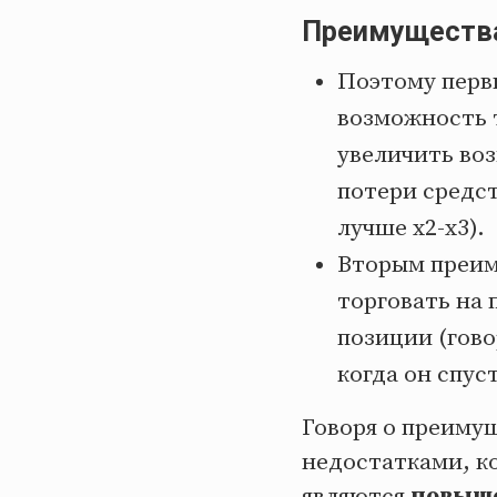
Преимущества
Поэтому перв
возможность 
увеличить во
потери средст
лучше x2-x3).
Вторым преим
торговать на
позиции (гово
когда он спус
Говоря о преимущ
недостатками, к
являются
повыше