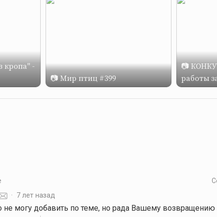
 кропа" -
📷 КОНКУР
📷 Мир птиц #399
работы за
е
С
·
7 лет назад
го не могу добавить по теме, но рада Вашему возвращению 