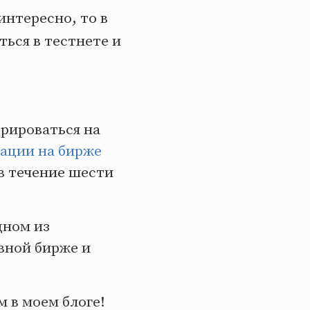
интересно, то в
ься в тестнете и
трироваться на
рации на бирже
 в течение шести
дном из
вной бирже и
 в моем блоге!