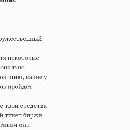
дружественный
отя некоторые
конально
позицию, какие у
нок пройдет
е твои средства
й тикет биржи
ктивам они