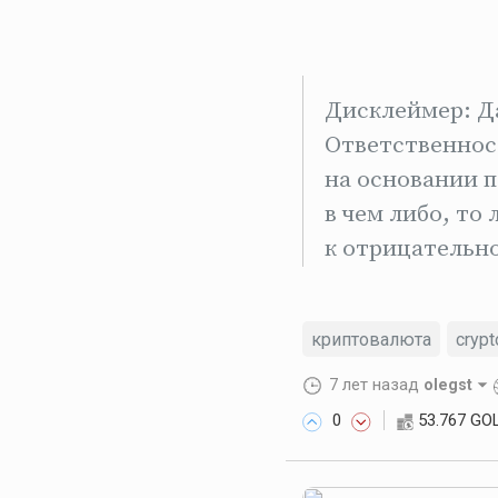
Дисклеймер: Да
Ответственнос
на основании п
в чем либо, то
к отрицательно
криптовалюта
crypt
7 лет назад
olegst
0
53.767 GO