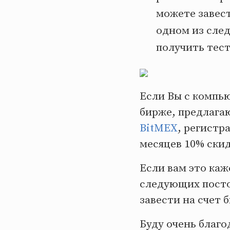
можете завест
одном из след
получить тес
Если Вы с компью
бирже, предлага
BitMEX
, регистр
месяцев 10% ски
Если вам это каж
следующих посто
завести на счет 
Буду очень благ