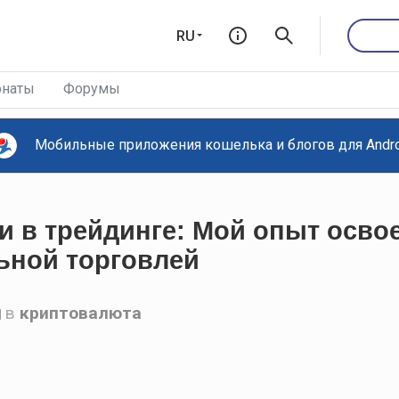
RU
наты
Форумы
Мобильные приложения кошелька и блогов для Androi
и в трейдинге: Мой опыт осво
ьной торговлей
в
криптовалюта