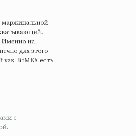
 с маржинальной
ахватывающей.
. Именно на
нечно для этого
 как BitMEX есть
вами с
ой.