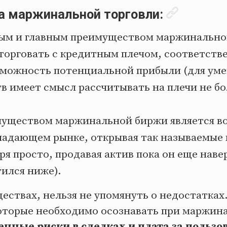
 маржинальной торговли:
ым и главным преимуществом маржинальной
торговать с кредитным плечом, соответстве
зможность потенциальной прибыли (для ум
в имеет смысл рассчитывать на плечи не бо
уществом маржинальной биржи является в
 падающем рынке, открывая так называемые
ря просто, продавая актив пока он еще наве
тился ниже).
ествах, нельзя не упомянуть о недостатках
оторые необходимо осознавать при маржина
нные риски в сделках и плата за пользо