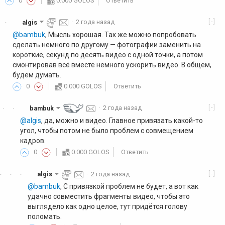
0
0.000 GOLOS
Ответить
[-]
algis
·
2 года назад
·
@bambuk
, Мысль хорошая. Так же можно попробовать
сделать немного по другому — фотографии заменить на
короткие, секунд по десять видео с одной точки, а потом
смонтировав всё вместе немного ускорить видео. В общем,
будем думать.
0
0.000 GOLOS
Ответить
[-]
bambuk
·
2 года назад
·
·
@algis
, да, можно и видео. Главное привязать какой-то
угол, чтобы потом не было проблем с совмещением
кадров.
0
0.000 GOLOS
Ответить
[-]
algis
·
2 года назад
·
·
·
@bambuk
, С привязкой проблем не будет, а вот как
удачно совместить фрагменты видео, чтобы это
выглядело как одно целое, тут придётся голову
поломать.