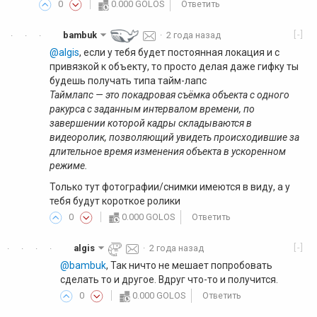
0
0.000 GOLOS
Ответить
[-]
bambuk
·
2 года назад
·
·
·
@algis
, если у тебя будет постоянная локация и с
привязкой к объекту, то просто делая даже гифку ты
будешь получать типа тайм-лапс
Таймлапс — это покадровая съёмка объекта с одного
ракурса с заданным интервалом времени, по
завершении которой кадры складываются в
видеоролик, позволяющий увидеть происходившие за
длительное время изменения объекта в ускоренном
режиме.
Только тут фотографии/снимки имеются в виду, а у
тебя будут короткое ролики
0
0.000 GOLOS
Ответить
[-]
algis
·
2 года назад
·
·
·
·
@bambuk
, Так ничто не мешает попробовать
сделать то и другое. Вдруг что-то и получится.
0
0.000 GOLOS
Ответить