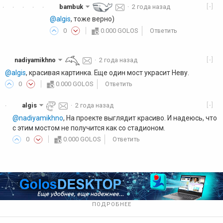
[-]
bambuk
·
2 года назад
·
·
·
·
·
@algis
, тоже верно)
0
0.000 GOLOS
Ответить
[-]
nadiyamikhno
·
2 года назад
@algis
, красивая картинка. Еще один мост украсит Неву.
0
0.000 GOLOS
Ответить
[-]
algis
·
2 года назад
·
@nadiyamikhno
, На проекте выглядит красиво. И надеюсь, что
с этим мостом не получится как со стадионом.
0
0.000 GOLOS
Ответить
ПОДРОБНЕЕ