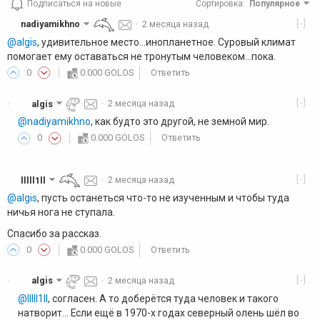
Подписаться на новые
Сортировка
:
Популярное
[-]
nadiyamikhno
·
2 месяца назад
@algis
, удивительное место...инопланетное. Суровый климат
помогает ему оставаться не тронутым человеком...пока.
0
0.000 GOLOS
Ответить
[-]
algis
·
2 месяца назад
·
@nadiyamikhno
, как будто это другой, не земной мир.
0
0.000 GOLOS
Ответить
[-]
lllll1ll
·
2 месяца назад
@algis
, пусть останеться что-то не изученным и чтобы туда
ничья нога не ступала.
Спасибо за рассказ.
0
0.000 GOLOS
Ответить
[-]
algis
·
2 месяца назад
·
@lllll1ll
, согласен. А то доберётся туда человек и такого
натворит... Если ещё в 1970-х годах северный олень шёл во