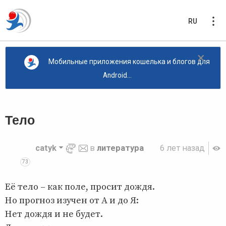
RU
×
Мобильные приложения кошелька и блогов для
Android...
Тело
catyk
в
литература
6 лет назад
73
Её тело – как поле, просит дождя.
Но прогноз изучен от А и до Я:
Нет дождя и не будет.