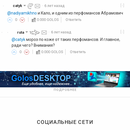
[-]
catyk
·
6 лет назад
·
@nadiyamikhno
и Кало, и одним из перфомансов Абрамович
0
0.000 GOLOS
Ответить
[-]
ruta
·
6 лет назад
·
·
@catyk
мороз по коже от таких перфомансов. И главное,
ради чего? Внимания?
0
0.000 GOLOS
Ответить
ПОДРОБНЕЕ
СОЦИАЛЬНЫЕ СЕТИ