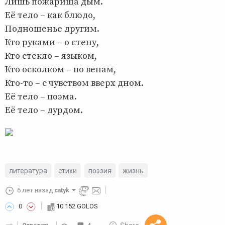
Лишь пожарища дым.
Её тело – как блюдо,
Подношенье другим.
Кто руками – о стену,
Кто стекло – языком,
Кто осколком – по венам,
Кто-то – с чувством вверх дном.
Её тело – поэма.
Её тело – дурдом.
литература
стихи
поэзия
жизнь
6 лет назад
catyk
0
10.152 GOLOS
10 GOLOS