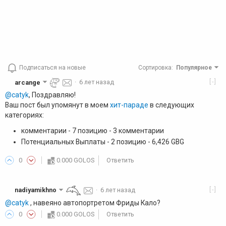
Подписаться на новые
Сортировка
:
Популярное
[-]
arcange
·
6 лет назад
@catyk
, Поздравляю!
Ваш пост был упомянут в моем
хит-параде
в следующих
категориях:
комментарии - 7 позицию - 3 комментарии
Потенциальных Выплаты - 2 позицию - 6,426 GBG
0
0.000 GOLOS
Ответить
[-]
nadiyamikhno
·
6 лет назад
@catyk
, навеяно автопортретом Фриды Кало?
0
0.000 GOLOS
Ответить