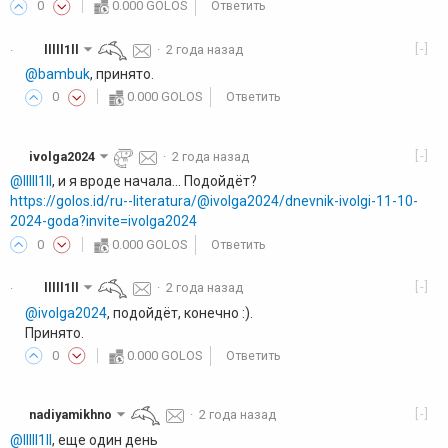
0
0.000 GOLOS
Ответить
[-]
lllll1ll
·
2 года назад
·
@bambuk
, принято.
0
0.000 GOLOS
Ответить
[-]
ivolga2024
·
2 года назад
@lllll1ll
, и я вроде начала... Подойдёт?
https://golos.id/ru--literatura/@ivolga2024/dnevnik-ivolgi-11-10-
2024-goda?invite=ivolga2024
0
0.000 GOLOS
Ответить
[-]
lllll1ll
·
2 года назад
·
@ivolga2024
, подойдёт, конечно :).
Принято.
0
0.000 GOLOS
Ответить
[-]
nadiyamikhno
·
2 года назад
@lllll1ll
, еще один день