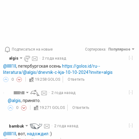
Подписаться на новые
Сортировка
:
Популярное
[-]
algis
·
2 года назад
@lllll1ll
, петербургская осень
https://golos.id/ru--
literatura/@algis/dnevnik-c-kja-10-10-2024?invite=algis
0
19.258 GOLOS
Ответить
[-]
lllll1ll
·
2 года назад
·
@algis
, принято.
0
19.271 GOLOS
Ответить
[-]
bambuk
·
2 года назад
@lllll1ll
, вот,
надождил
:)