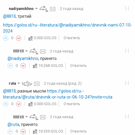
[-]
nadiyamikhno
·
2 года назад
@lllll1ll
, третий
https://golos.id/ru--literatura/@nadiyamikhno/dnevnik-nami-07-10-
2024
0
0.000 GOLOS
Ответить
[-]
lllll1ll
·
2 года назад
·
@nadiyamikhno
, принято.
0
19.268 GOLOS
Ответить
[-]
ruta
·
2 года назад
(ред. 2)
@lllll1ll
, разные мысли
https://golos.id/ru--
literatura/@ruta/dnevnik-or-ruta-or-06-10-24?invite=ruta
0
0.000 GOLOS
Ответить
[-]
lllll1ll
·
2 года назад
·
@ruta
, принято.
0
19.339 GOLOS
Ответить