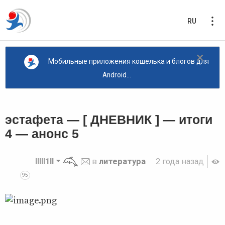
RU
×
Мобильные приложения кошелька и блогов для
Android...
эстафета ― [ ДНЕВНИК ] ― итоги
4 ― анонс 5
lllll1ll
в
литература
2 года назад
95