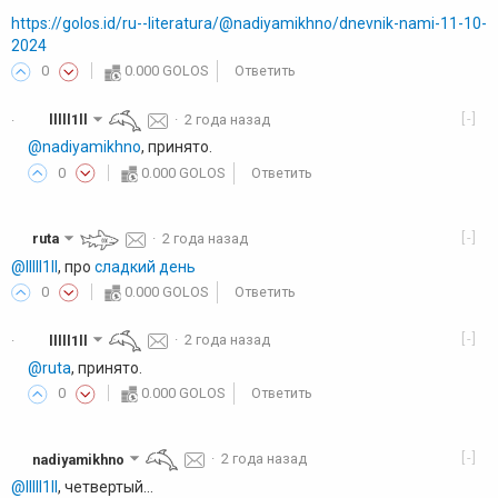
https://golos.id/ru--literatura/@nadiyamikhno/dnevnik-nami-11-10-
2024
0
0.000 GOLOS
Ответить
[-]
lllll1ll
·
2 года назад
·
@nadiyamikhno
, принято.
0
0.000 GOLOS
Ответить
[-]
ruta
·
2 года назад
@lllll1ll
, про
сладкий день
0
0.000 GOLOS
Ответить
[-]
lllll1ll
·
2 года назад
·
@ruta
, принято.
0
0.000 GOLOS
Ответить
[-]
nadiyamikhno
·
2 года назад
@lllll1ll
, четвертый...