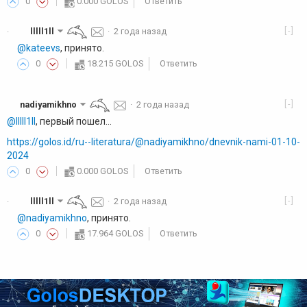
0
0.000 GOLOS
Ответить
[-]
lllll1ll
·
2 года назад
·
@kateevs
, принято.
0
18.215 GOLOS
Ответить
[-]
nadiyamikhno
·
2 года назад
@lllll1ll
, первый пошел...
https://golos.id/ru--literatura/@nadiyamikhno/dnevnik-nami-01-10-
2024
0
0.000 GOLOS
Ответить
[-]
lllll1ll
·
2 года назад
·
@nadiyamikhno
, принято.
0
17.964 GOLOS
Ответить