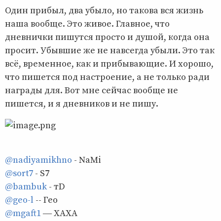
Один прибыл, два убыло, но такова вся жизнь
наша вообще. Это живое. Главное, что
дневнички пишутся просто и душой, когда она
просит. Убывшие же не навсегда убыли. Это так
всё, временное, как и прибывающие. И хорошо,
что пишется под настроение, а не только ради
награды для. Вот мне сейчас вообще не
пишется, и я дневников и не пишу.
@nadiyamikhno
- NaMi
@sort7
- S7
@bambuk
- тD
@geo-l
-- Гео
@mgaft1
― ХАХА