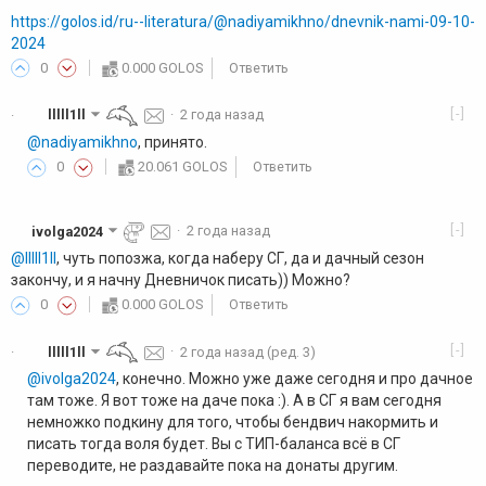
https://golos.id/ru--literatura/@nadiyamikhno/dnevnik-nami-09-10-
2024
0
0.000 GOLOS
Ответить
[-]
lllll1ll
·
2 года назад
·
@nadiyamikhno
, принято.
0
20.061 GOLOS
Ответить
[-]
ivolga2024
·
2 года назад
@lllll1ll
, чуть попозжа, когда наберу СГ, да и дачный сезон
закончу, и я начну Дневничок писать)) Можно?
0
0.000 GOLOS
Ответить
[-]
lllll1ll
·
2 года назад
(ред. 3)
·
@ivolga2024
, конечно. Можно уже даже сегодня и про дачное
там тоже. Я вот тоже на даче пока :). А в СГ я вам сегодня
немножко подкину для того, чтобы бендвич накормить и
писать тогда воля будет. Вы с ТИП-баланса всё в СГ
переводите, не раздавайте пока на донаты другим.