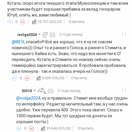
Кстати, скоро итоги текущего этапа Музколлекции и там всем
участникам будет хорошая прибавка за вклад гонораром.
Ютуб, опять же, вами любимый )
0
19.701 GOLOS
Ответить
[-]
ivolga2024
·
2 года назад
·
·
@lllll1ll
, спасибо!!! Всё же хорошо, что я ну не совсем
новичок))) Опыт то и раннего Голоса, и раннего Стимита, и
нынешнего Хайва есть. Знаю, что надо все монетки в СГ
переводить. Кстати, в Стимите по-новому сейчас очень
гемморойно зарегистрироваться. Я пробовала пробовала,
да и плюнула - так и оказалась вчера на Голосе))
0
0.000 GOLOS
Ответить
[-]
lllll1ll
·
2 года назад
·
·
·
@ivolga2024
, ну и правильно. Стимит мне вообще труден
по интерфейсу. Редактор мучительный там, а у нас очень
удобно. Уже перевела 400. Этого пока хватит. Скоро и
1000 первая будет. Мы тут щедрые на донаты за
хорошие посты ).
0
19.646 GOLOS
Ответить