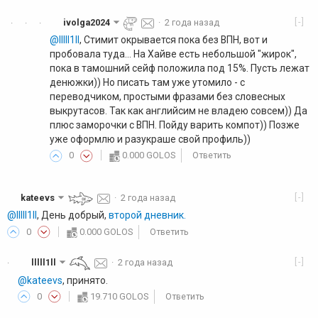
[-]
ivolga2024
·
2 года назад
·
·
·
@lllll1ll
, Стимит окрывается пока без ВПН, вот и
пробовала туда... На Хайве есть небольшой "жирок",
пока в тамошний сейф положила под 15%. Пусть лежат
денюжки)) Но писать там уже утомило - с
переводчиком, простыми фразами без словесных
выкрутасов. Так как английсим не владею совсем)) Да
плюс заморочки с ВПН. Пойду варить компот)) Позже
уже оформлю и разукраше свой профиль))
0
0.000 GOLOS
Ответить
[-]
kateevs
·
2 года назад
@lllll1ll
, День добрый,
второй дневник.
0
0.000 GOLOS
Ответить
[-]
lllll1ll
·
2 года назад
·
@kateevs
, принято.
0
19.710 GOLOS
Ответить