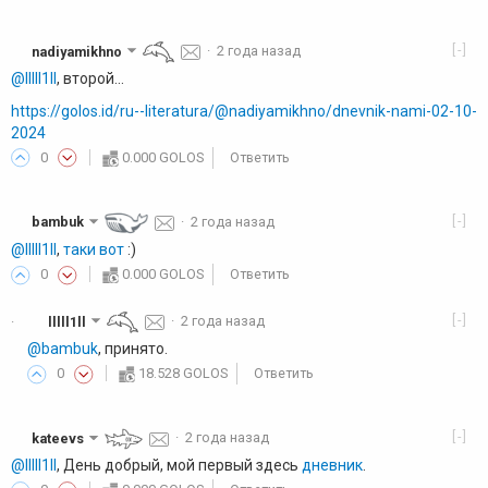
[-]
nadiyamikhno
·
2 года назад
@lllll1ll
, второй...
https://golos.id/ru--literatura/@nadiyamikhno/dnevnik-nami-02-10-
2024
0
0.000 GOLOS
Ответить
[-]
bambuk
·
2 года назад
@lllll1ll
,
таки вот
:)
0
0.000 GOLOS
Ответить
[-]
lllll1ll
·
2 года назад
·
@bambuk
, принято.
0
18.528 GOLOS
Ответить
[-]
kateevs
·
2 года назад
@lllll1ll
, День добрый, мой первый здесь
дневник
.