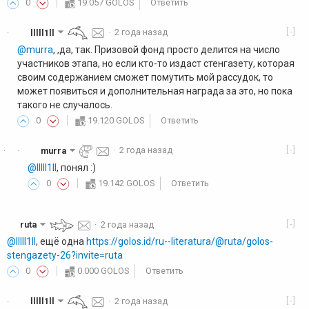
0
19.057 GOLOS
Ответить
[-]
lllll1ll
·
2 года назад
·
@murra
, ,да, так. Призовой фонд просто делится на число
участников этапа, но если кто-то издаст стенгазету, которая
своим содержанием сможет помутить мой рассудок, то
может появиться и дополнительная награда за это, но пока
такого не случалось.
0
19.120 GOLOS
Ответить
[-]
murra
·
2 года назад
·
·
@lllll1ll
, понял :)
0
19.142 GOLOS
Ответить
[-]
ruta
·
2 года назад
@lllll1ll
, ещё одна
https://golos.id/ru--literatura/@ruta/golos-
stengazety-26?invite=ruta
0
0.000 GOLOS
Ответить
[-]
lllll1ll
·
2 года назад
·