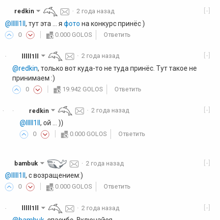
[-]
redkin
·
2 года назад
@lllll1ll
, тут эта ... я
фото
на конкурс принёс )
0
0.000 GOLOS
Ответить
[-]
lllll1ll
·
2 года назад
·
@redkin
, только вот куда-то не туда принёс. Тут такое не
принимаем :)
0
19.942 GOLOS
Ответить
[-]
redkin
·
2 года назад
·
·
@lllll1ll
, ой ... ))
0
0.000 GOLOS
Ответить
[-]
bambuk
·
2 года назад
@lllll1ll
, с возращением:)
0
0.000 GOLOS
Ответить
[-]
lllll1ll
·
2 года назад
·