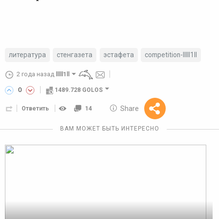
литература
стенгазета
эстафета
competition-lllll1ll
2 года назад
lllll1ll
0
1489.728 GOLOS
10 GOLOS
Share
Ответить
14
Reward
ВАМ МОЖЕТ БЫТЬ ИНТЕРЕСНО