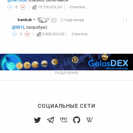
@bambuk
, спасибо. Включайся.
0
19.126 GOLOS
Ответить
[-]
bambuk
·
2 года назад
·
·
@lllll1ll
, попробую)
0
0.000 GOLOS
Ответить
ПОДРОБНЕЕ
СОЦИАЛЬНЫЕ СЕТИ