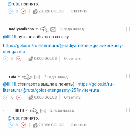
@ruta
, принято.
0
20.028 GOLOS
Ответить
[-]
nadiyamikhno
·
2 года назад
@lllll1ll
, чуть не забыла пр ссылку
https://golos.id/ru--literatura/@nadiyamikhno/golos-konkursy-
stengazeta
0
0.000 GOLOS
Ответить
[-]
ruta
·
2 года назад
@lllll1ll
, стенгазета вышла в печать) -
https://golos.id/ru--
literatura/@ruta/golos-stengazety-25?invite=ruta
0
0.000 GOLOS
Ответить
[-]
lllll1ll
·
2 года назад
·
@ruta
, принято.
0
20.366 GOLOS
Ответить