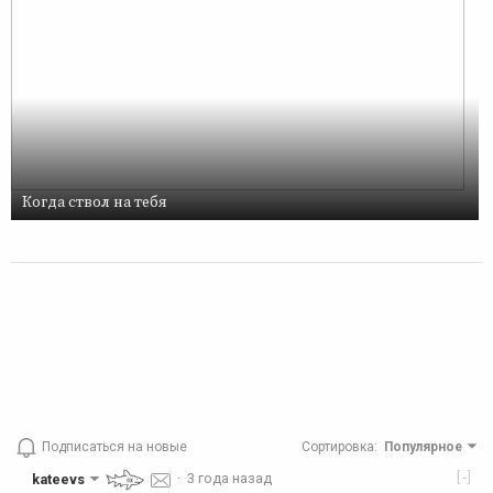
Когда ствол на тебя
Подписаться на новые
Сортировка
:
Популярное
[-]
kateevs
·
3 года назад