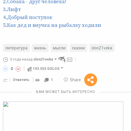
2.Собака - друг человека!
3.Лифт
4.Добрый поступок
5.Как дед и внучка на рыбалку ходили
литература
жизнь
мысли
сказки
slon21veka
3 года назад
slon21veka
0
193.552 GOLOS
10 GOLOS
Share
Ответить
1
Reward
ВАМ МОЖЕТ БЫТЬ ИНТЕРЕСНО