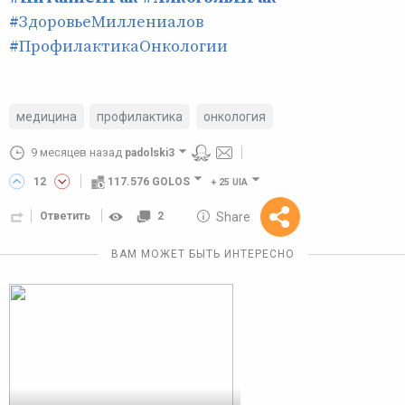
#ЗдоровьеМиллениалов
#ПрофилактикаОнкологии
медицина
профилактика
онкология
9 месяцев назад
padolski3
12
117.576 GOLOS
+
25 UIA
10 GOLOS
Share
Ответить
2
Reward
ВАМ МОЖЕТ БЫТЬ ИНТЕРЕСНО