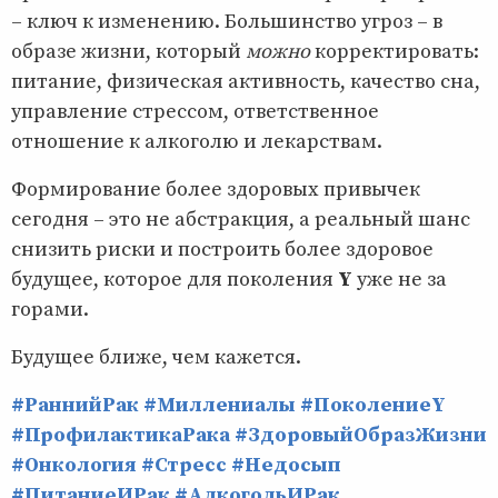
– ключ к изменению. Большинство угроз – в
образе жизни, который
можно
корректировать:
питание, физическая активность, качество сна,
управление стрессом, ответственное
отношение к алкоголю и лекарствам.
Формирование более здоровых привычек
сегодня – это не абстракция, а реальный шанс
снизить риски и построить более здоровое
будущее, которое для поколения
Y
уже не за
горами.
Будущее ближе, чем кажется.
#РаннийРак
#Миллениалы
#ПоколениеY
#ПрофилактикаРака
#ЗдоровыйОбразЖизни
#Онкология
#Стресс
#Недосып
#ПитаниеИРак
#АлкогольИРак