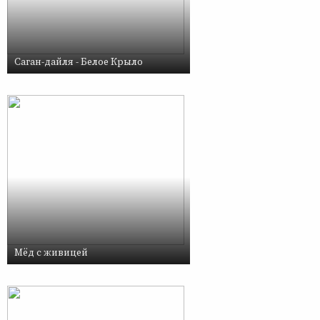
Саган-дайля - Белое Крыло
Мёд с живицей