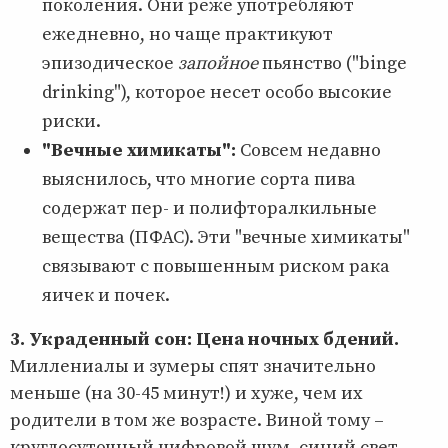
поколения. Они реже употребляют
ежедневно, но чаще практикуют
эпизодическое
запойное
пьянство ("binge
drinking"), которое несет особо высокие
риски.
"Вечные химикаты":
Совсем недавно
выяснилось, что многие сорта пива
содержат пер- и полифторалкильные
вещества (ПФАС). Эти "вечные химикаты"
связывают с повышенным риском рака
яичек и почек.
3. Украденный сон: Цена ночных бдений.
Миллениалы и зумеры спят значительно
меньше (на 30-45 минут!) и хуже, чем их
родители в том же возрасте. Виной тому –
круглосуточный цифровой шум, синий свет