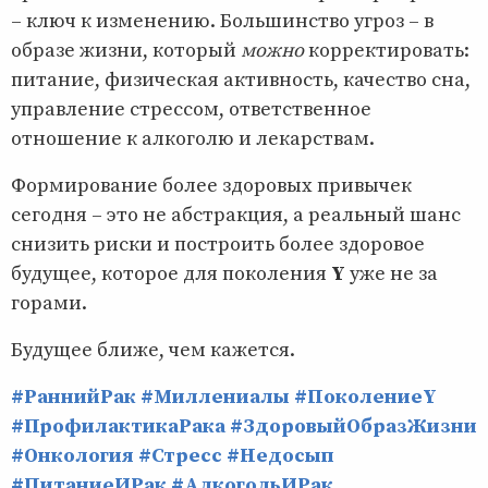
– ключ к изменению. Большинство угроз – в
образе жизни, который
можно
корректировать:
питание, физическая активность, качество сна,
управление стрессом, ответственное
отношение к алкоголю и лекарствам.
Формирование более здоровых привычек
сегодня – это не абстракция, а реальный шанс
снизить риски и построить более здоровое
будущее, которое для поколения
Y
уже не за
горами.
Будущее ближе, чем кажется.
#РаннийРак
#Миллениалы
#ПоколениеY
#ПрофилактикаРака
#ЗдоровыйОбразЖизни
#Онкология
#Стресс
#Недосып
#ПитаниеИРак
#АлкогольИРак