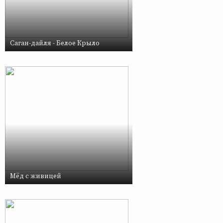
Саган-дайля - Белое Крыло
Мёд с живицей