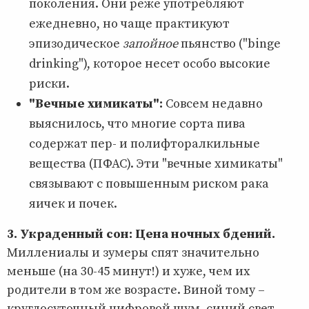
поколения. Они реже употребляют
ежедневно, но чаще практикуют
эпизодическое
запойное
пьянство ("binge
drinking"), которое несет особо высокие
риски.
"Вечные химикаты":
Совсем недавно
выяснилось, что многие сорта пива
содержат пер- и полифторалкильные
вещества (ПФАС). Эти "вечные химикаты"
связывают с повышенным риском рака
яичек и почек.
3. Украденный сон: Цена ночных бдений.
Миллениалы и зумеры спят значительно
меньше (на 30-45 минут!) и хуже, чем их
родители в том же возрасте. Виной тому –
круглосуточный цифровой шум, синий свет