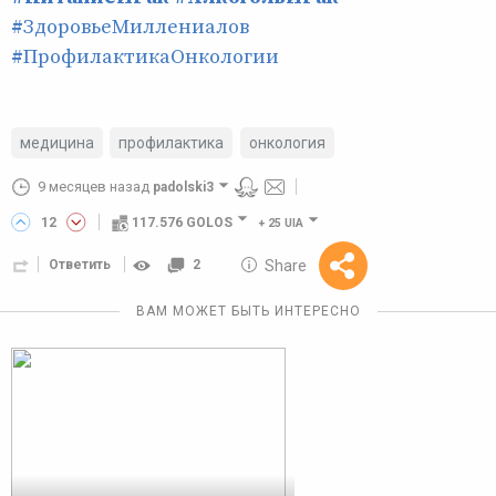
#ЗдоровьеМиллениалов
#ПрофилактикаОнкологии
медицина
профилактика
онкология
9 месяцев назад
padolski3
12
117.576 GOLOS
+
25 UIA
10 GOLOS
Share
Ответить
2
Reward
ВАМ МОЖЕТ БЫТЬ ИНТЕРЕСНО