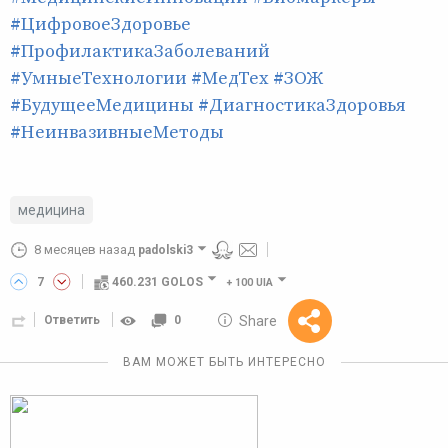
#ЦифровоеЗдоровье
#ПрофилактикаЗаболеваний
#УмныеТехнологии
#МедТех
#ЗОЖ
#БудущееМедицины
#ДиагностикаЗдоровья
#НеинвазивныеМетоды
медицина
8 месяцев назад
padolski3
7
460.231 GOLOS
+
100 UIA
10 GOLOS
Share
Ответить
0
Reward
ВАМ МОЖЕТ БЫТЬ ИНТЕРЕСНО