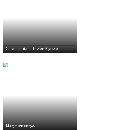
Саган-дайля - Белое Крыло
Мёд с живицей