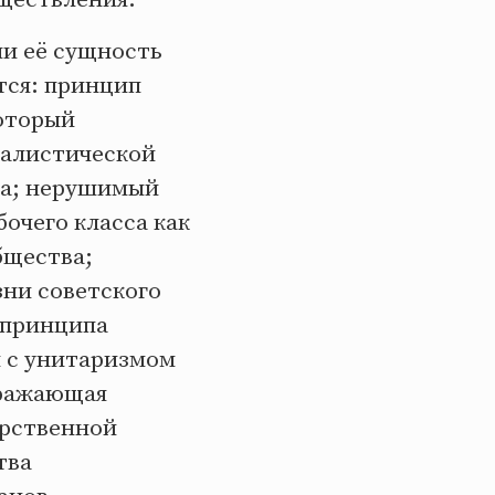
и её сущность
тся: принцип
который
иалистической
ва; нерушимый
бочего класса как
бщества;
зни советского
 принципа
и с унитаризмом
ыражающая
арственной
тва