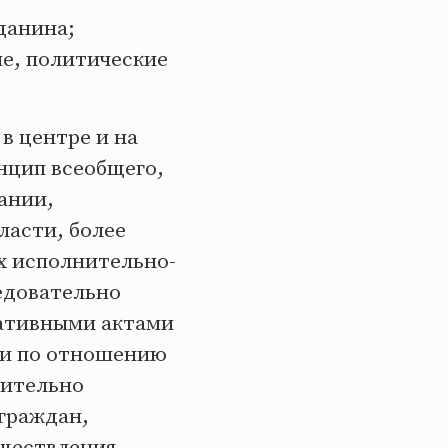
данина;
ие, политические
в центре и на
нцип всеобщего,
ании,
ласти, более
х исполнительно-
едовательно
мативными актами
ти по отношению
чительно
граждан,
уществления.