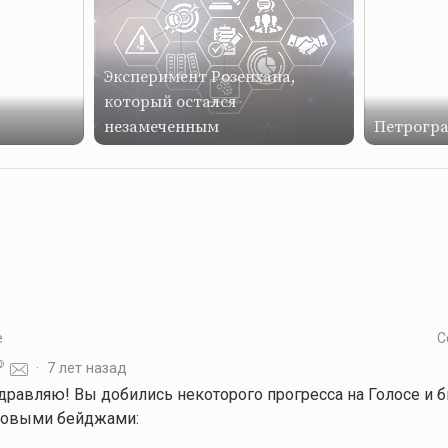
Экспeримент Розенхана,
который остался
незамеченным
Петроград
е
С
·
7 лет назад
здравляю! Вы добились некоторого прогресса на Голосе и
овыми бейджами: