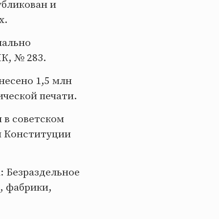
убликован и
х.
иально
К, № 283.
несено 1,5 млн
ической печати.
 в советском
я Конституции
: Безраздельное
, фабрики,