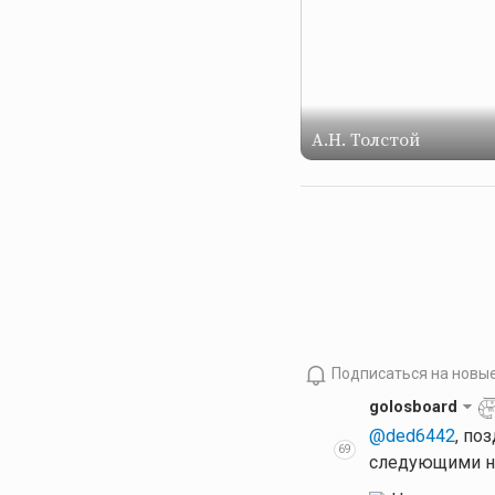
А.Н. Толстой
Подписаться на новы
golosboard
@ded6442
, по
69
следующими н