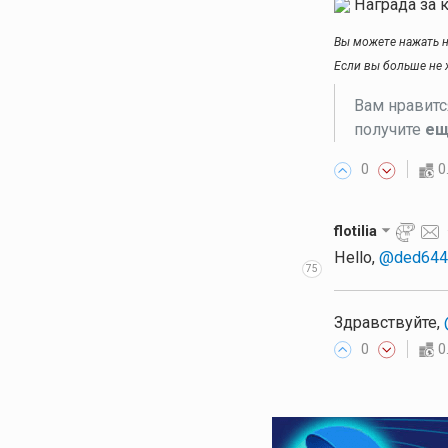
Награда за 
Вы можете нажать н
Если вы больше не 
Вам нравит
получите
ещ
0
0
flotilia
Hello,
@ded644
75
Здравствуйте,
0
0