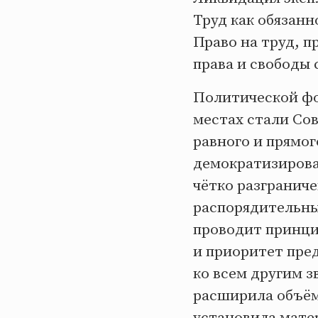
Труд как обязанн
Право на труд, п
права и свободы 
Политической фо
местах стали Со
равного и прямог
демократизирова
чётко разгранич
распорядительны
проводит принци
и приоритет пре
ко всем другим з
расширила объём
установила мате