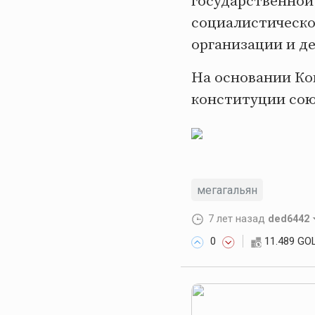
государственной
социалистическо
организации и де
На основании Ко
конституции сою
мегагальян
7 лет назад
ded6442
0
11.489 GO