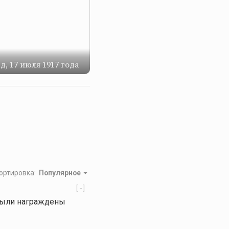
, 17 июля 1917 года
ортировка
:
Популярное
[-]
 были награждены