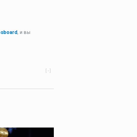
osboard
, и вы
[-]