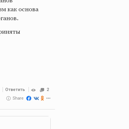
анов
зм как основа
рганов.
приняты
Ответить
2
10 GOLOS
Share
Reward