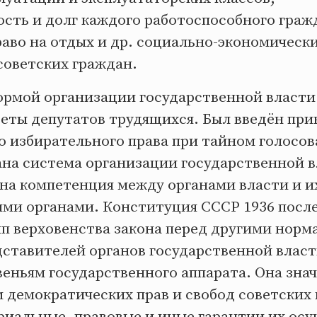
ость и долг каждого работоспособного граж
раво на отдых и др. социально-экономическ
советских граждан.
рмой организации государственной власти 
веты депутатов трудящихся. Был введён при
о избирательного права при тайном голосов
на система организации государственной в
ена компетенция между органами власти и и
ми органами. Конституция СССР 1936 посл
п верховенства закона перед другими нор
дставителей органов государственной влас
веньям государственного аппарата. Она зна
 демократических прав и свобод советских 
риальные, правовые и иные гарантии их ос