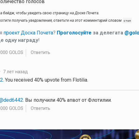
количество голосов
а бейдж, чтобы увидеть свою страницу на Доске Почета.
хотите получать уведомления, ответьте на этот комментарий словом
стоп
ся
проект Доска Почета
?
Проголосуйте
за делегата
@gol
е одну награду
!
.000 GOLOS
Ответить
·
7 лет назад
2
. You received 40% upvote from Flotilia.
@ded6442
. Вы получили 40% апвот от Флотилии.
.000 GOLOS
Ответить