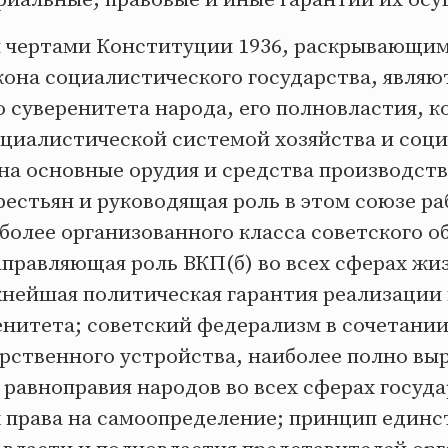
чертами Конституции 1936, раскрывающим
кона социалистического государства, являю
 суверенитета народа, его полновластия, 
оциалистической системой хозяйства и соц
на основные орудия и средства производст
рестьян и руководящая роль в этом союзе ра
более организованного класса советского о
правляющая роль ВКП(б) во всех сферах жи
жнейшая политическая гарантия реализации
енитета; советский федерализм в сочетани
арственного устройства, наиболее полно в
 равноправия народов во всех сферах госуд
х права на самоопределение; принцип единс