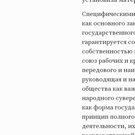
Специфическими 
как основного за
государственного
гарантируется с
собственностью 
союз рабочих и к
передового и наи
руководящая и на
общества как ва
народного сувер
как форма госуд
принцип полного
деятельности, и