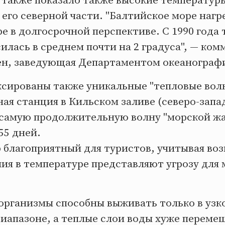
 также показало также высокие температуры
его северной части. "Балтийское море нагр
е в долгосрочной перспективе. С 1990 года
илась в среднем почти на 2 градуса", — ко
н, заведующая Департаментом океанограф
ксированы также уникальные "тепловые волн
ая станция в Кильском заливе (северо-запа
самую продолжительную волну "морской жар
55 дней.
р благоприятный для туристов, учитывая во
ия в температуре представляют угрозу для
организмы способны выживать только в узк
иапазоне, а теплые слои воды хуже переме