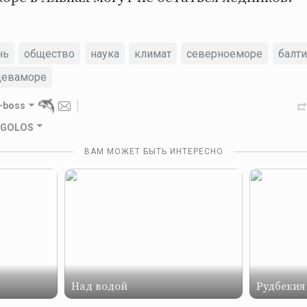
нь
общество
наука
климат
северноеморе
балти
цеваморе
-boss
4 GOLOS
ВАМ МОЖЕТ БЫТЬ ИНТЕРЕСНО
Над водой
Рудбекия