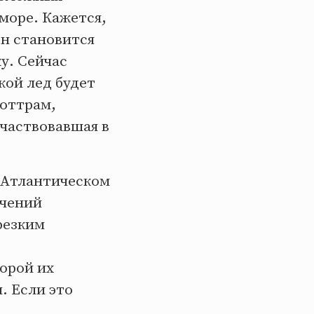
море. Кажется,
он становится
у. Сейчас
кой лед будет
Моттрам,
участвовавшая в
в Атлантическом
ечений
резким
порой их
. Если это