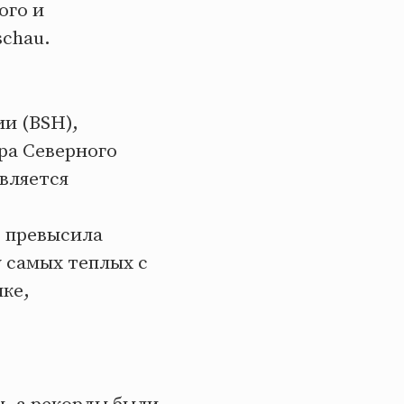
ого и
schau.
и (BSH),
ра Северного
является
д превысила
у самых теплых с
шке,