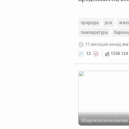
природа
рск
жиз
температура
барен
11 месяцев назад
ms
12
1358.12
Ширококолокольчик