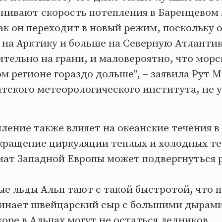
нивают скорость потепления в Баренцевом 
к он переходит в новый режим, поскольку 
на Арктику и больше на Северную Атлантик
тельно на грани, и маловероятно, что морс
ом регионе гораздо дольше", – заявила Рут 
тского метеорологического института, не 
ление также влияет на океанские течения 
екращение циркуляции теплых и холодных т
мат Западной Европы может подвергнуться 
ые льды Альп тают с такой быстротой, что 
инает швейцарский сыр с большими дырами
оре в Альпах могут не остаться ледников.