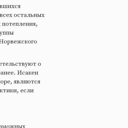
ившихся
 всех остальных
 потепления,
руппы
 Норвежского
етельствуют о
ранее. Исакен
оре, являются
ктики, если
озможных