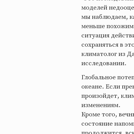
моделей недооце
мы наблюдаем, ка
меньше похожим 
ситуация действи
сохраняться в эт
климатолог из Да
исследовании.
Глобальное потеп
океане. Если пр
произойдет, кли
изменениям.
Кроме того, вечн
состояние напом
продолжится, вск