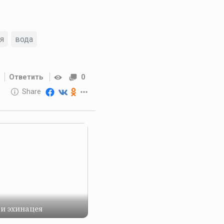
я
вода
Ответить
0
10 GOLOS
Share
Reward
 и эхинацея