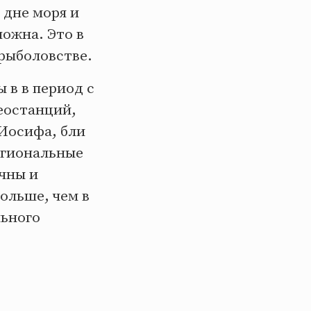
 дне моря и
можна. Это в
рыболовстве.
 в в период с
теостанций,
Иосифа, бли
егиональные
чны и
ольше, чем в
льного