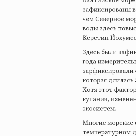
Балтийское море
зафиксированы в 
чем Северное мор
воды здесь повыс
Керстин Йохумсе
Здесь были зафи
года измерительн
зарфиксировали 
которая длилась 
Хотя этот факто
купания, изменен
экосистем.
Многие морские 
температурном д