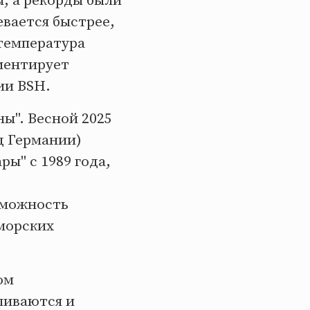
, а рекорды были
евается быстрее,
 температура
мментирует
ии BSH.
ы". Весной 2025
д Германии)
ы" с 1989 года,
зможность
 морских
ом
шиваются и