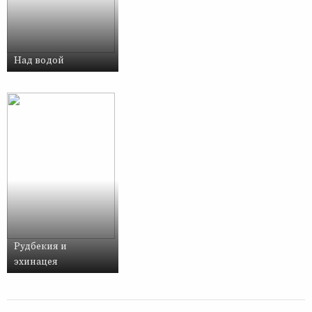
Над водой
Рудбекия и
эхинацея