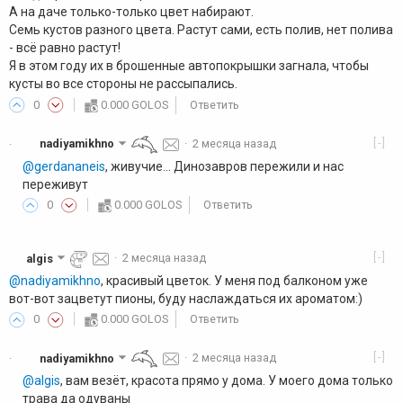
А на даче только-только цвет набирают.
Семь кустов разного цвета. Растут сами, есть полив, нет полива
- всё равно растут!
Я в этом году их в брошенные автопокрышки загнала, чтобы
кусты во все стороны не рассыпались.
0
0.000 GOLOS
Ответить
[-]
nadiyamikhno
·
2 месяца назад
·
@gerdananeis
, живучие... Динозавров пережили и нас
переживут
0
0.000 GOLOS
Ответить
[-]
algis
·
2 месяца назад
@nadiyamikhno
, красивый цветок. У меня под балконом уже
вот-вот зацветут пионы, буду наслаждаться их ароматом:)
0
0.000 GOLOS
Ответить
[-]
nadiyamikhno
·
2 месяца назад
·
@algis
, вам везёт, красота прямо у дома. У моего дома только
трава да одуваны