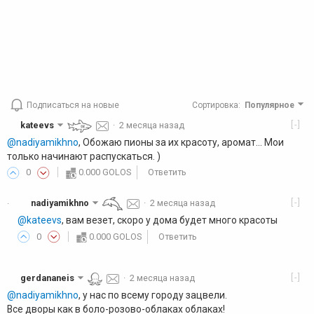
Подписаться на новые
Сортировка
:
Популярное
[-]
kateevs
·
2 месяца назад
@nadiyamikhno
, Обожаю пионы за их красоту, аромат... Мои
только начинают распускаться. )
0
0.000 GOLOS
Ответить
[-]
nadiyamikhno
·
2 месяца назад
·
@kateevs
, вам везет, скоро у дома будет много красоты
0
0.000 GOLOS
Ответить
[-]
gerdananeis
·
2 месяца назад
@nadiyamikhno
, у нас по всему городу зацвели.
Все дворы как в боло-розово-облаках облаках!