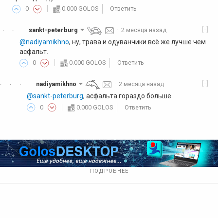
0
0.000 GOLOS
Ответить
[-]
sankt-peterburg
·
2 месяца назад
·
·
@nadiyamikhno
, ну, трава и одуванчики всё же лучше чем
асфальт.
0
0.000 GOLOS
Ответить
[-]
nadiyamikhno
·
2 месяца назад
·
·
·
@sankt-peterburg
, асфальта гораздо больше
0
0.000 GOLOS
Ответить
ПОДРОБНЕЕ