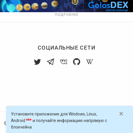
ПОДРОБНЕЕ
СОЦИАЛЬНЫЕ СЕТИ
×
Установите приложение для Windows, Linux,
Android
и получайте информацию напрямую с
© 2016-
2026
Голос Блоги — децентрализованная п
блокчейна
латформа, работающая на блокчейне Golos