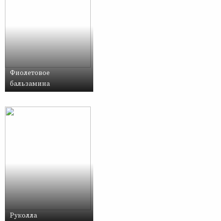
Фиолетовое
бальзамина
Руколла