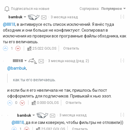
Подписаться на новые
Сортировка
:
Популярное
[-]
bambuk
·
3 месяца назад
@lllll1ll
, в антивирусе есть список исключений. Я внёс туда
обходник и они больше не конфликтуют. Скопировал в
исключения из проверки все програмные файлы обходника, как
ты его величаешь.
1
25.022 GOLOS
Ответить
[-]
lllll1ll
·
3 месяца назад
(ред. 2)
·
@bambuk
,
как ты его величаешь.
и если бы я его нвеличала не так, пришлось бы пост
офоформлять для подписчиков. Привыкай к нью эзоп.
0
0.000 GOLOS
Ответить
[-]
bambuk
·
3 месяца назад
·
·
@lllll1ll
, да я и сам коверкую, чтобы фильтры не отловили))
1
25.032 GOLOS
Ответить