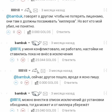
[-]
lllll1ll
·
3 месяца назад
·
@bambuk
, говорят о другом: чтобы не потерять лицензию,
они там о должны посаживать "киллеров". Но вот кто мой
убил, не понятно.
0
0.000 GOLOS
Ответить
[-]
bambuk
·
3 месяца назад
·
·
@lllll1ll
, у меня конфликтовало, не работало, настойки не
ставились пока не внёс в исключения
1
25.044 GOLOS
Ответить
[-]
lllll1ll
·
3 месяца назад
·
·
·
@bambuk
, сейчас другое пошло, вроде я ясно пишу.
0
0.000 GOLOS
Ответить
[-]
bambuk
·
3 месяца назад
·
·
@lllll1ll
, можно внести в список исключений до установки
обходника, тогда может и от киллера убережёт
1
25.040 GOLOS
Ответить