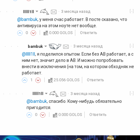
[-]
lllll1ll
·
3 месяца назад
·
·
·
@bambuk
, у меня счас работает. В посте сказано, что
антивируса на этом ноуте нет вообще.
0
0.000 GOLOS
Ответить
[-]
bambuk
·
3 месяца назад
·
·
·
@lllll1ll
, я поделился опытом. Если без АВ работает, а с
ним нет, значит дело в АВ. И можно попробовать
внести в исключения (на том, на котором обходняк не
работает.
1
25.056 GOLOS
Ответить
[-]
lllll1ll
·
3 месяца назад
·
·
·
·
@bambuk
, спасибо. Кому-нибудь обязательно
пригодится.
0
0.000 GOLOS
Ответить