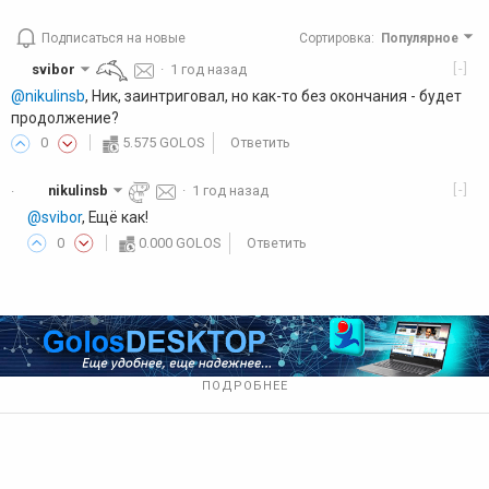
Подписаться на новые
Сортировка
:
Популярное
[-]
svibor
·
1 год назад
@nikulinsb
, Ник, заинтриговал, но как-то без окончания - будет
продолжение?
0
5.575 GOLOS
Ответить
[-]
nikulinsb
·
1 год назад
·
@svibor
, Ещё как!
0
0.000 GOLOS
Ответить
ПОДРОБНЕЕ