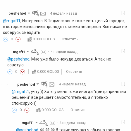
[-]
peshehod
·
4 недели назад
@mgaft1
, Интересно. В Подмосковье тоже есть целый городок,
в котором киношники проводят съемки вестернов. Всё никак не
соберусь съездить.
0
0.000 GOLOS
Ответить
[-]
mgaft1
·
4 недели назад
·
@peshehod
, Мне уже было некуда деваться. А так, не
советую.
0
0.000 GOLOS
Ответить
[-]
peshehod
·
4 недели назад
·
·
@mgaft1
, учту:)) Хотя у меня тоже иногда "центр принятия
решений" все решает самостоятельно, а я только
спонсирую:))
0
0.000 GOLOS
Ответить
[-]
mgaft1
·
4 недели назад
·
·
·
@peshehod
, 😊 😊 😊 В таких случаях я обычно говорю: