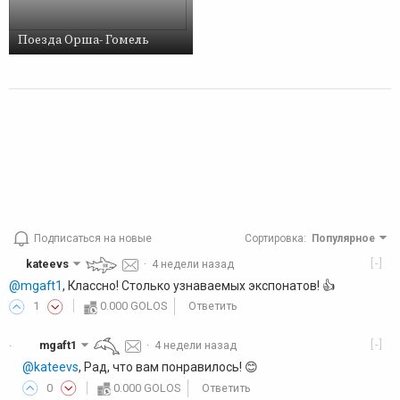
Поезда Орша- Гомель
Подписаться на новые
Сортировка
:
Популярное
[-]
kateevs
·
4 недели назад
@mgaft1
, Классно! Столько узнаваемых экспонатов! 👍️
1
0.000 GOLOS
Ответить
[-]
mgaft1
·
4 недели назад
·
@kateevs
, Рад, что вам понравилось! 😊
0
0.000 GOLOS
Ответить