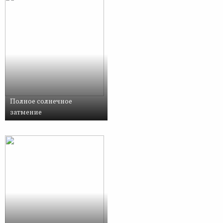
Полное солнечное
затмение