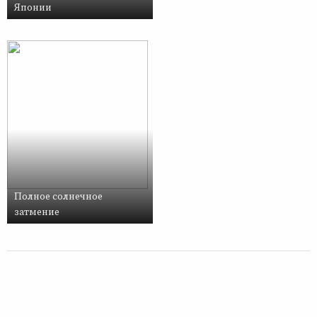
Японии
Полное солнечное
затмение