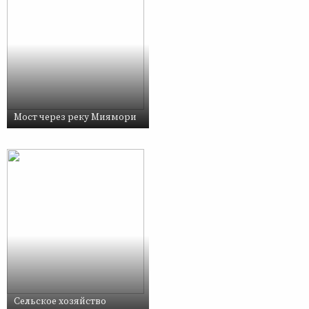
Мост через реку Миямори
Сельское хозяйство