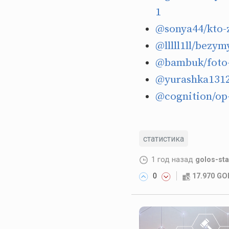
1
@sonya44/kto-
@lllll1ll/bezy
@bambuk/foto
@yurashka1312
@cognition/op-
статистика
1 год назад
golos-st
0
17.970 G