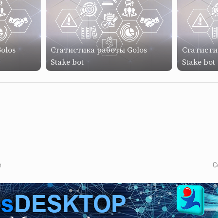
olos
Статистика работы Golos
Статисти
Stake bot
Stake bot
е
С