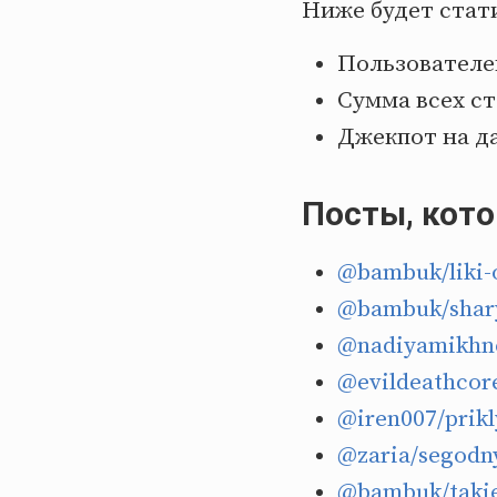
Ниже будет стати
Пользователей
Сумма всех ст
Джекпот на д
Посты, кот
@bambuk/liki-o
@bambuk/shar
@nadiyamikhno
@evildeathcor
@iren007/prik
@zaria/segodn
@bambuk/takie