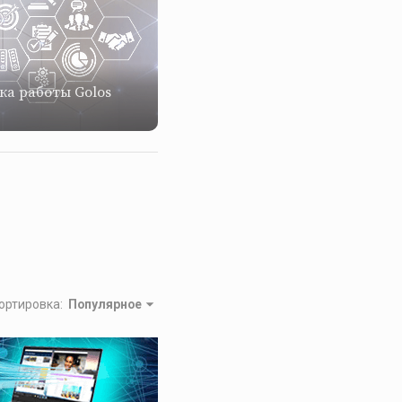
ка работы Golos
ортировка
:
Популярное