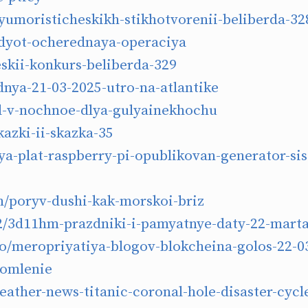
-yumoristicheskikh-stikhotvorenii-beliberda-32
yot-ocherednaya-operaciya
eskii-konkurs-beliberda-329
nya-21-03-2025-utro-na-atlantike
od-v-nochnoe-dlya-gulyainekhochu
azki-ii-skazka-35
a-plat-raspberry-pi-opublikovan-generator-si
/poryv-dushi-kak-morskoi-briz
/3d11hm-prazdniki-i-pamyatnye-daty-22-mart
/meropriyatiya-blogov-blokcheina-golos-22-03
omlenie
ather-news-titanic-coronal-hole-disaster-cycl