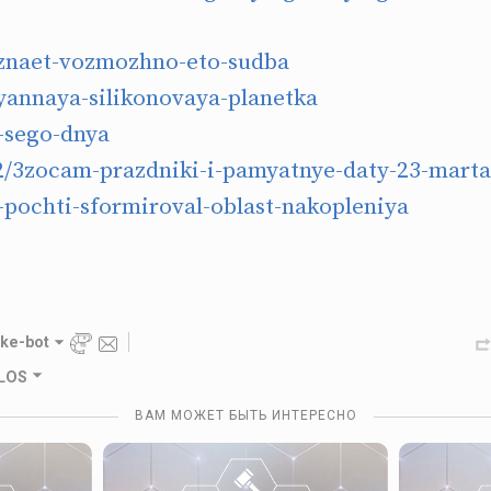
znaet-vozmozhno-eto-sudba
myannaya-silikonovaya-planetka
-sego-dnya
/3zocam-prazdniki-i-pamyatnye-daty-23-marta
pochti-sformiroval-oblast-nakopleniya
ake-bot
OLOS
ВАМ МОЖЕТ БЫТЬ ИНТЕРЕСНО