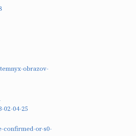
8
stemnyx-obrazov-
a
-02-04-25
e-confirmed-or-s0-