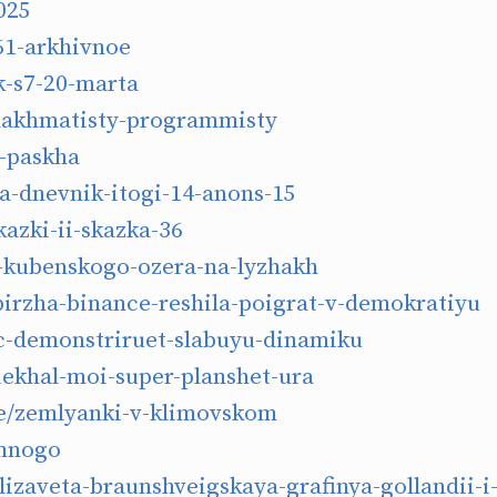
025
1-arkhivnoe
k-s7-20-marta
hakhmatisty-programmisty
i-paskha
eta-dnevnik-itogi-14-anons-15
azki-ii-skazka-36
kubenskogo-ozera-na-lyzhakh
irzha-binance-reshila-poigrat-v-demokratiyu
c-demonstriruet-slabuyu-dinamiku
ekhal-moi-super-planshet-ura
e/zemlyanki-v-klimovskom
mnogo
izaveta-braunshveigskaya-grafinya-gollandii-i