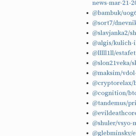
news-mar-21-2
@bambuk/uog6
@sort7/dnevni
@slavjanka2/s
@algis/kulich-
@lllll1ll/estaf
@slon21veka/sk
@maksim/vdol-
@cryptorelax/b
@cognition/bt
@tandemus/pri
@evildeathcor
@shuler/vsyo-
@glebminsky/el