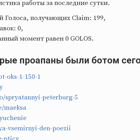
стика работы за последние сутки.
 Голоса, получающих Claim: 199,
авок: 0,
анный момент равен 0 GOLOS.
орые проапаны были ботом сег
t-oks-1-150-1
y
/spryatannyi-peterburg-5
e/maeksa
lyuchenie
ya-vsemirnyi-den-poezii
-pticy