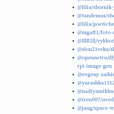
@lilia/sbornik
@tandemus/zhd
@lilia/poetich
@mgaft1/foto-d
@lllll1ll/vykh
@slon21veka/sk
@opennetru/dly
rpi-image-gen
@evgeny-zaikin
@yurashka1312
@nadiyamikhno
@iren007/uved
@jang/space-we