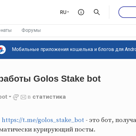
RU
наты
Форумы
Мобильные приложения кошелька и блогов для Androi
работы Golos Stake bot
bot
в
статистика
о
https://t.me/golos_stake_bot
- это бот, получ
томатически курирующий посты.