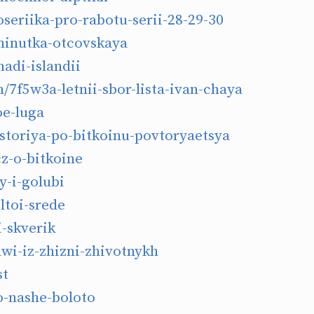
eriika-pro-rabotu-serii-28-29-30
inutka-otcovskaya
adi-islandii
/7f5w3a-letnii-sbor-lista-ivan-chaya
oe-luga
storiya-po-bitkoinu-povtoryaetsya
z-o-bitkoine
-i-golubi
toi-srede
i-skverik
i-iz-zhizni-zhivotnykh
st
-nashe-boloto