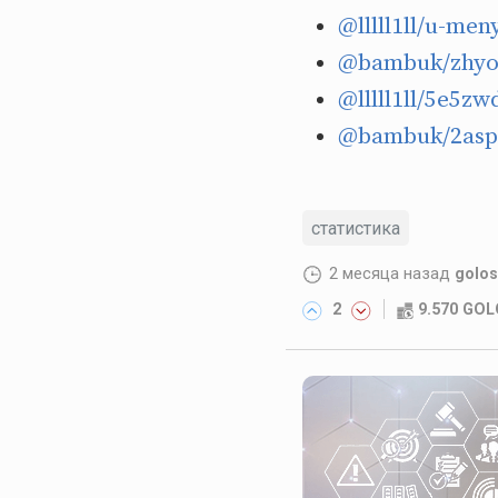
@lllll1ll/u-men
@bambuk/zhyo
@lllll1ll/5e5zw
@bambuk/2asp
статистика
2 месяца назад
golos
2
9.570 GO