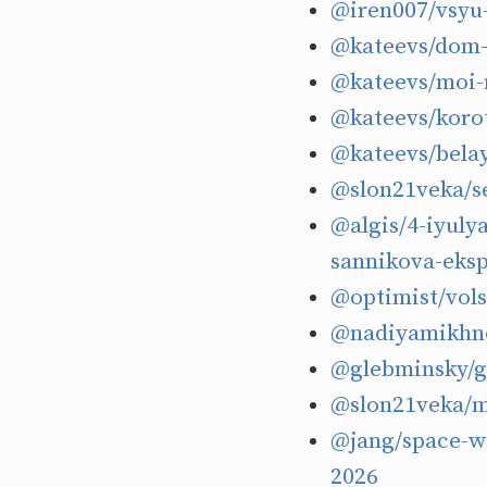
@iren007/vsyu
@kateevs/dom-
@kateevs/moi-
@kateevs/koro
@kateevs/belay
@slon21veka/s
@algis/4-iyuly
sannikova-eksp
@optimist/vols
@nadiyamikhno
@glebminsky/gr
@slon21veka/m
@jang/space-we
2026