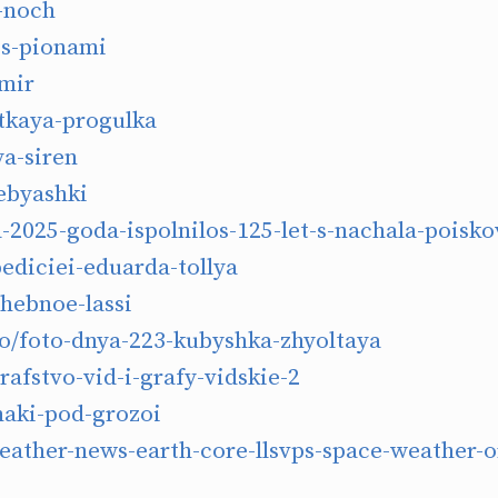
-noch
s-pionami
mir
tkaya-progulka
a-siren
ebyashki
a-2025-goda-ispolnilos-125-let-s-nachala-poisko
ediciei-eduarda-tollya
hebnoe-lassi
/foto-dnya-223-kubyshka-zhyoltaya
afstvo-vid-i-grafy-vidskie-2
aki-pod-grozoi
ather-news-earth-core-llsvps-space-weather-o