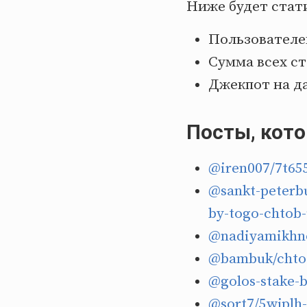
Ниже будет стати
Пользователей
Сумма всех ст
Джекпот на д
Посты, кот
@iren007/7t65
@sankt-peterbu
by-togo-chtob-
@nadiyamikhno
@bambuk/chto-
@golos-stake-
@sort7/5wjplh-