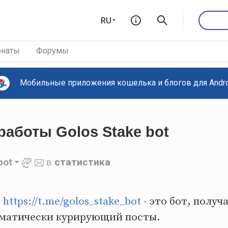
RU
наты
Форумы
Мобильные приложения кошелька и блогов для Androi
работы Golos Stake bot
bot
в
статистика
о
https://t.me/golos_stake_bot
- это бот, получ
томатически курирующий посты.