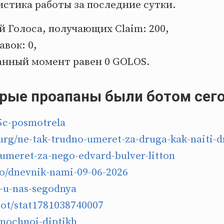
стика работы за последние сутки.
 Голоса, получающих Claim: 200,
авок: 0,
анный момент равен 0 GOLOS.
орые проапаны были ботом сег
5c-posmotrela
rg/ne-tak-trudno-umeret-za-druga-kak-naiti-dr
umeret-za-nego-edvard-bulver-litton
/dnevnik-nami-09-06-2026
u-nas-segodnya
bot/stat1781038740007
nochnoi-diptikh