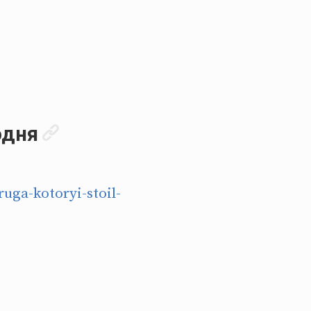
одня
uga-kotoryi-stoil-