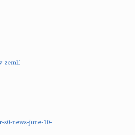
v-zemli-
r-s0-news-june-10-