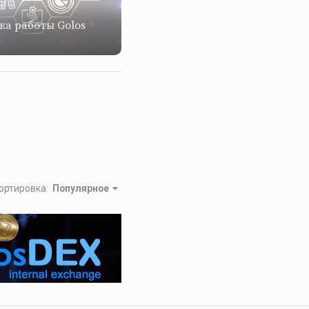
ка работы Golos
ортировка
:
Популярное