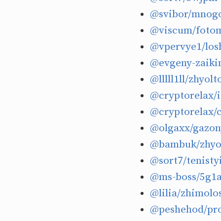
@svibor/mnogos
@viscum/fotom
@vpervye1/losh
@evgeny-zaikin
@lllll1ll/zhyolt
@cryptorelax/i
@cryptorelax/c
@olgaxx/gazony
@bambuk/zhyol
@sort7/tenisty
@ms-boss/5g1aw
@lilia/zhimolo
@peshehod/pro