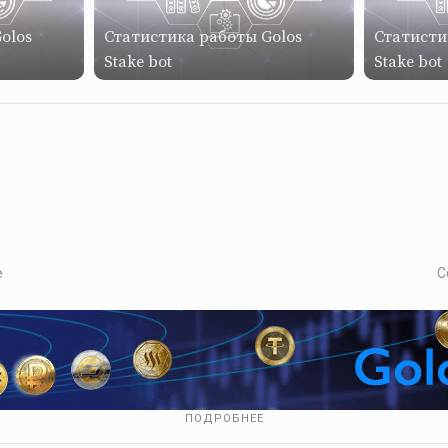
olos
Статистика работы Golos
Статисти
Stake bot
Stake bot
е
С
ПОДРОБНЕЕ