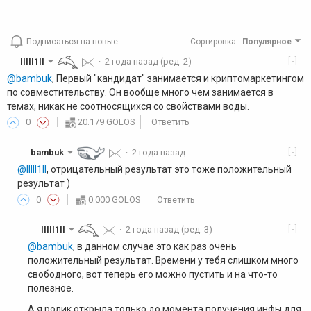
Подписаться на новые
Сортировка
:
Популярное
[-]
lllll1ll
·
2 года назад
(ред. 2)
@bambuk
, Первый "кандидат" занимается и криптомаркетингом
по совместительству. Он вообще много чем занимается в
темах, никак не соотносящихся со свойствами воды.
0
20.179 GOLOS
Ответить
[-]
bambuk
·
2 года назад
·
@lllll1ll
, отрицательный результат это тоже положительный
результат )
0
0.000 GOLOS
Ответить
[-]
lllll1ll
·
2 года назад
(ред. 3)
·
·
@bambuk
, в данном случае это как раз очень
положительный результат. Времени у тебя слишком много
свободного, вот теперь его можно пустить и на что-то
полезное.
А я ролик открыла только до момента получения инфы для