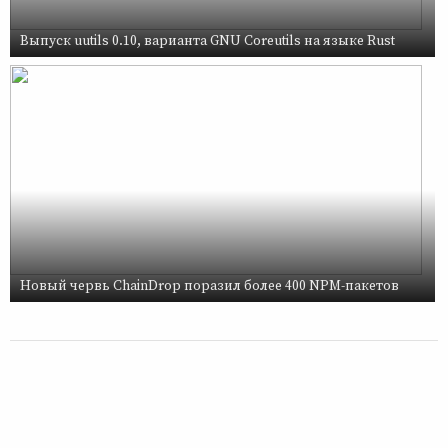
Выпуск uutils 0.10, варианта GNU Coreutils на языке Rust
Новый червь ChainDrop поразил более 400 NPM-пакетов