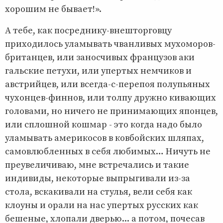
хорошим не бывает!».
А тебе, как посреднику-внешторговцу
приходилось уламывать чванливых мухоморов-
британцев, или заносчивых французов аки
гальские петухи, или упертых немчиков и
австрийцев, или всегда-с-перепоя полупьяных
чухонцев-финнов, или толпу дружно кивающих
головами, но ничего не принимающих японцев,
или сплошной кошмар - это когда надо было
уламывать америкосов в ковбойских шляпах,
самовлюбленных в себя любимых… Ничуть не
преувеличиваю, мне встречались и такие
индивиды, некоторые выпрыгивали из-за
стола, вскакивали на стулья, вели себя как
клоуны и орали на нас упертых русских как
бешеные, хлопали дверью... а потом, почесав