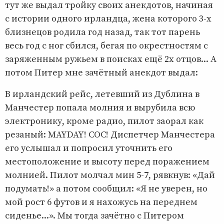
тут же выдал тройку своих анекдотов, начиная
с истории одного ирландца, жена которого 3-х
близнецов родила год назад, так тот парень
весь год с ног сбился, бегая по окрестностям с
заряженным ружьем в поисках ещё 2х отцов... А
потом Питер мне зачётный анекдот выдал:
В ирландский рейс, летевший из Дублина в
Манчестер попала молния и вырубила всю
электронику, кроме радио, пилот заорал как
резаный: MAYDAY! СОС! Диспетчер Манчестера
его услышал и попросил уточнить его
местоположение и высоту перед поражением
молнией. Пилот молчал мин 5-7, рявкнув: «Дай
подумать!» а потом сообщил: «Я не уверен, но
мой рост 6 футов и я нахожусь на переднем
сиденье...». Мы тогда зачётно с Питером