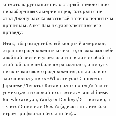
мне это вдруг напомнило старый анекдот про
неразборчивых американцев, который я не
стал Джону рассказывать всё-таки по понятным
причинам. А вот Вам я с удовольствием его
приведу:
Итак, в бар входит белый мощный америкос,
страшно раздраженным чем-то, он заказал себе
двойной виски и узрел азиата рядом с собой за
стойкой, он ещё больше разозлился, и ничуть
не скрывая своего раздражения, он довольно
зло спросил у него: «Who are you? Chinese or
Japanese / Ты кто? Китаец или японец?» Азиат
усмехнулся и спокойно ответил: «I am chinese.
But who are you, Yanky or Donkey?/ Я — китаец, а
ты кто? Янки или Осёл?» (здесь в английском
играет рифма «янки о данки»)…