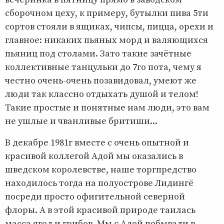
сборочном цеху, к примеру, бутылки пива 5ти
сортов стояли в ящиках, чипсы, пицца, орехи и
главное: никаких пьяных морд и валяющихся
пьяниц под столами. Зато такие зачётные
коллективные танцульки до 7го пота, чему я
честно очень-очень позавидовал, умеют же
люди так классно отдыхать душой и телом!
Такие простые и понятные нам люди, это вам
не ушлые и чванливые бритиши...
В декабре 1981г вместе с очень опытной и
красивой коллегой Адой мы оказались в
шведском королевстве, наше торгпредство
находилось тогда на полуострове Лидингё
посреди просто офигительной северной
флоры. А в этой красивой природе таилась
масса ягод и грибов. Мы с Адой побывали в