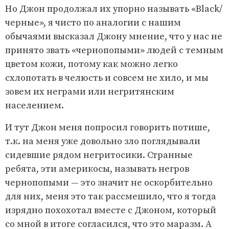
Но Джон продолжал их упорно называть «Black/
черные», я чисто по аналогии с нашим
обычаями высказал Джону мнение, что у нас не
принято звать «чернопопыми» людей с темным
цветом кожи, потому как можно легко
схлопотать в челюсть и совсем не хило, и мы
зовем их неграми или негритянским
населением.
И тут Джон меня попросил говорить потише,
т.к. на меня уже довольно зло поглядывали
сидевшие рядом негритосики. Странные
ребята, эти америкосы, называть негров
чернопопыми — это значит не оскорбительно
для них, меня это так рассмешило, что я тогда
изрядно похохотал вместе с Джоном, который
со мной в итоге согласился, что это маразм. А