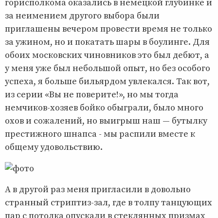
горисполкома оказались в немецкой глубинке и
за неимением другого выбора были
приглашены вечером провести время не только
за ужином, но и покатать шары в боулинге. Для
обоих московских чиновников это был дебют, а
у меня уже был небольшой опыт, но без особого
успеха, я больше бильярдом увлекался. Так вот,
из серии «Вы не поверите!», но мы тогда
немчиков-хозяев бойко обыграли, было много
охов и сожалений, но выигрыш наш — бутылку
престижного шнапса - мы распили вместе к
общему удовольствию.
А в другой раз меня пригласили в довольно
странный стриптиз-зал, где в толпу танцующих
пар с потолка опускали в стеклянных призмах