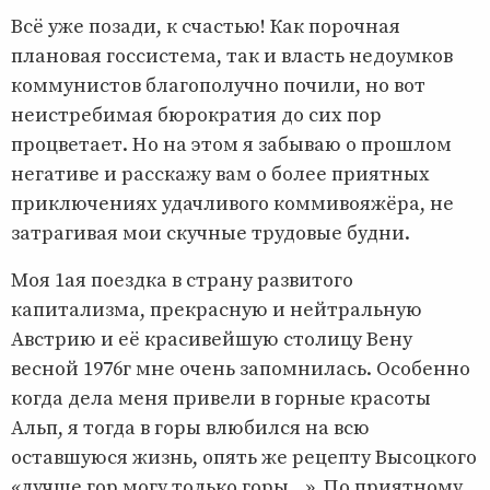
Всё уже позади, к счастью! Как порочная
плановая госсистема, так и власть недоумков
коммунистов благополучно почили, но вот
неистребимая бюрократия до сих пор
процветает. Но на этом я забываю о прошлом
негативе и расскажу вам о более приятных
приключениях удачливого коммивояжёра, не
затрагивая мои скучные трудовые будни.
Моя 1ая поездка в страну развитого
капитализма, прекрасную и нейтральную
Австрию и её красивейшую столицу Вену
весной 1976г мне очень запомнилась. Особенно
когда дела меня привели в горные красоты
Альп, я тогда в горы влюбился на всю
оставшуюся жизнь, опять же рецепту Высоцкого
«лучше гор могу только горы...». По приятному