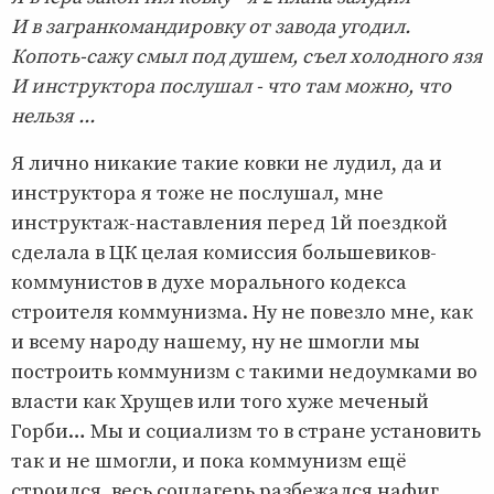
И в загранкомандировку от завода угодил.
Копоть-сажу смыл под душем, съел холодного язя
И инструктора послушал - что там можно, что
нельзя ...
Я лично никакие такие ковки не лудил, да и
инструктора я тоже не послушал, мне
инструктаж-наставления перед 1й поездкой
сделала в ЦК целая комиссия большевиков-
коммунистов в духе морального кодекса
строителя коммунизма. Ну не повезло мне, как
и всему народу нашему, ну не шмогли мы
построить коммунизм с такими недоумками во
власти как Хрущев или того хуже меченый
Горби… Мы и социализм то в стране установить
так и не шмогли, и пока коммунизм ещё
строился, весь соцлагерь разбежался нафиг…