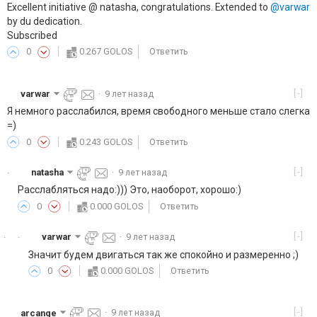
Excellent initiative @ natasha, congratulations. Extended to
@varwar
by du dedication.
Subscribed
0
0.267 GOLOS
Ответить
[-]
varwar
·
9 лет назад
Я немного расслабился, время свободного меньше стало слегка
=)
0
0.243 GOLOS
Ответить
[-]
natasha
·
9 лет назад
·
Расслабляться надо:))) Это, наоборот, хорошо:)
0
0.000 GOLOS
Ответить
[-]
varwar
·
9 лет назад
·
·
Значит будем двигаться так же спокойно и размеренно ;)
0
0.000 GOLOS
Ответить
[-]
arcange
·
9 лет назад