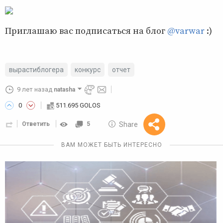
Приглашаю вас подписаться на блог
@varwar
:)
вырастиблогера
конкурс
отчет
9 лет назад
natasha
0
511.695 GOLOS
10 GOLOS
Share
Ответить
5
Reward
ВАМ МОЖЕТ БЫТЬ ИНТЕРЕСНО