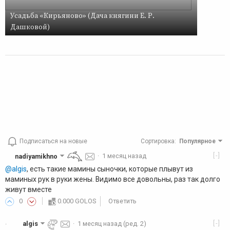
Усадьба «Кирьяново» (Дача княгини Е. Р.
Дашковой)
Подписаться на новые
Сортировка
:
Популярное
[-]
nadiyamikhno
·
1 месяц назад
@algis
, есть такие мамины сыночки, которые плывут из
маминых рук в руки жены. Видимо все довольны, раз так долго
живут вместе
0
0.000 GOLOS
Ответить
[-]
algis
·
1 месяц назад
(ред. 2)
·