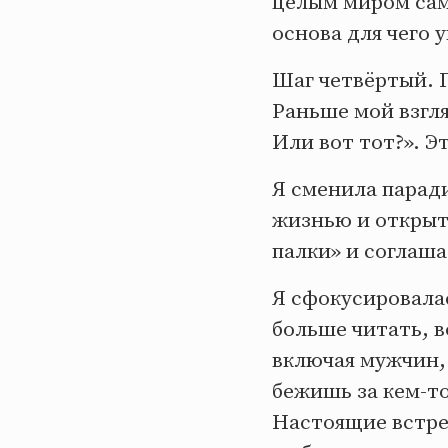
целым миром сама
основа для чего 
Шаг четвёртый. П
Раньше мой взгл
Или вот тот?». Э
Я сменила парад
жизнью и открыта
палки» и соглаша
Я сфокусировалас
больше читать, в
включая мужчин, 
бежишь за кем-то
Настоящие встреч