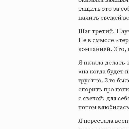
тащить это за со
налить свежей в
Шаг третий. Нау
Не в смысле «тер
компанией. Это,
Я начала делать 
«на когда будет 
грустно. Это был
спорить про попк
с свечой, для се
потом влюбилась 
Я перестала восп