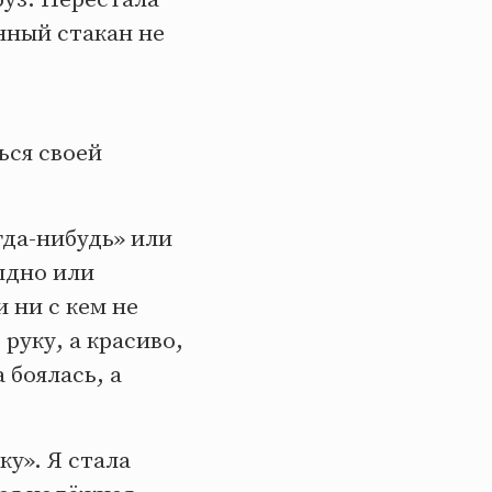
нный стакан не
ься своей
гда-нибудь» или
тыдно или
 ни с кем не
руку, а красиво,
 боялась, а
у». Я стала