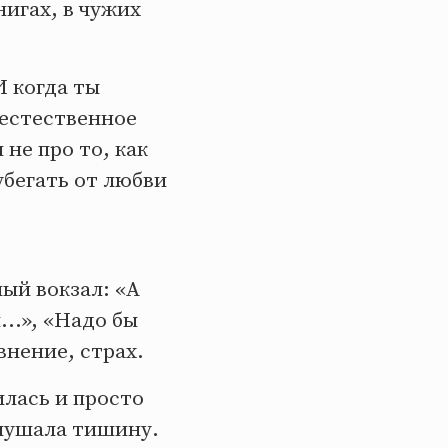
нигах, в чужих
И когда ты
 естественное
не про то, как
убегать от любви
ый вокзал: «А
...», «Надо бы
внение, страх.
илась и просто
слушала тишину.