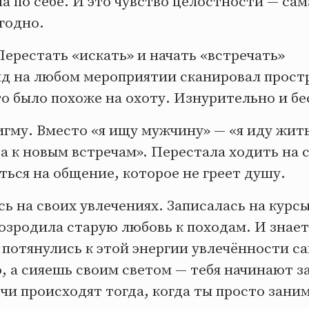
 по себе. И это чувство целостности — са
угодно.
ерестать «искать» и начать «встречать»
яд на любом мероприятии сканировал простр
то было похоже на охоту. Изнурительно и бе
игму. Вместо «я ищу мужчину» — «я иду жит
 к новым встречам». Перестала ходить на 
ться на общение, которое не греет душу.
ь на своих увлечениях. Записалась на курс
озродила старую любовь к походам. И знает
потянулись к этой энергии увлечённости са
, а сияешь своим светом — тебя начинают з
и происходят тогда, когда ты просто зани