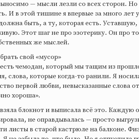
выносимо — мысли лезли со всех сторон. Но
ь. И в этой тишине я впервые за много лет 
 должна быть, а ту, которая есть. Уставшую
ивую. Этот шаг не про эзотерику. Он про то
бственных же мыслей.
брать свой «мусор»
с есть чемодан, который мы тащим из прошл
, слова, которые когда-то ранили. Я носил
ство первой любви, невысказанные слова от
чно хороша».
взяла блокнот и выписала всё это. Каждую 
ировала, не оправдывалась — просто выгрузи
эти листы в старой кастрюле на балконе. Фи
 Я не забыла то, что было. Но я отпустила г