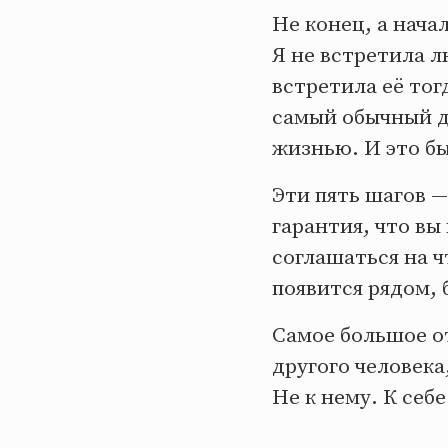
Не конец, а нача
Я не встретила л
встретила её тог
самый обычный д
жизнью. И это бы
Эти пять шагов —
гарантия, что вы 
соглашаться на ч
появится рядом, 
Самое большое от
другого человека
Не к нему. К себ