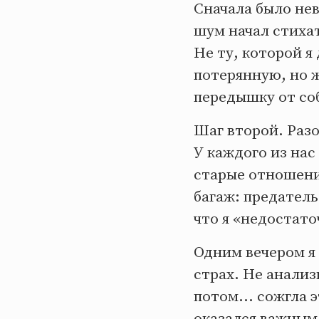
Сначала было не
шум начал стихат
Не ту, которой я
потерянную, но ж
передышку от со
Шаг второй. Разо
У каждого из на
старые отношения
багаж: предатель
что я «недостато
Одним вечером я 
страх. Не анализ
потом... сожгла 
оказался важным.