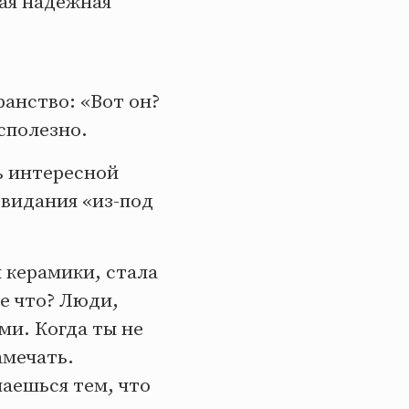
мая надёжная
анство: «Вот он?
сполезно.
ь интересной
свидания «из-под
ы керамики, стала
е что? Люди,
ми. Когда ты не
амечать.
маешься тем, что