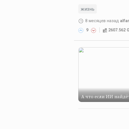
жизнь
8 месяцев назад
alfa
9
2607.562
А что если ИИ найдё