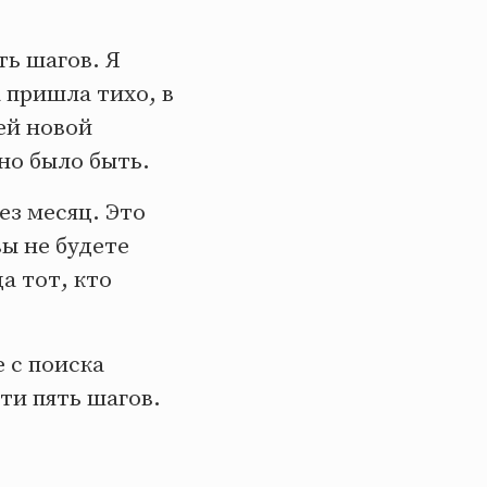
ть шагов. Я
а пришла тихо, в
ей новой
жно было быть.
ез месяц. Это
вы не будете
а тот, кто
 с поиска
ти пять шагов.