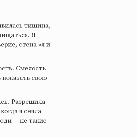
явилась тишина,
щищаться. Я
ерие, стена «я и
ость. Смелость
ь показать свою
лась. Разрешила
когда я сняла
люди — не такие