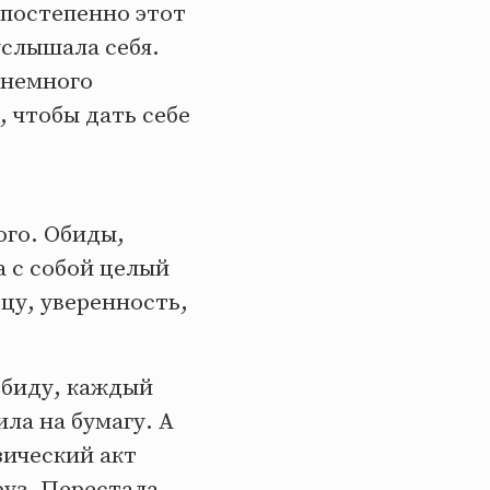
 постепенно этот
услышала себя.
, немного
, чтобы дать себе
ого. Обиды,
а с собой целый
цу, уверенность,
обиду, каждый
ла на бумагу. А
зический акт
руз. Перестала