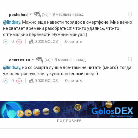
[-]
peshehod
·
9 месяцев назад
@lindsay
, Можно еще навести порядок в смертфоне. Мне вечно
не хватает времени разобраться: что-то удались, что-то
оптимально перенести. Нужный мануал!)
0
0.000 GOLOS
Ответить
[-]
ecurrex-ru
·
9 месяцев назад
@lindsay
, но со смарта лучше все-таки не читать (много). тогда
уж электронную книгу купить. и теплый плед :)
0
0.000 GOLOS
Ответить
ПОДРОБНЕЕ