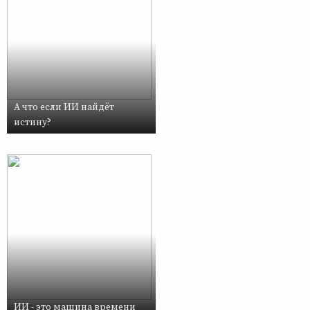
А что если ИИ найдёт
истину?
ИИ - это машина времени