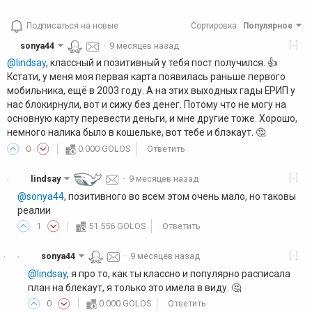
Подписаться на новые
Сортировка
:
Популярное
[-]
sonya44
·
9 месяцев назад
@lindsay
, классный и позитивный у тебя пост получился. 👍️
Кстати, у меня моя первая карта появилась раньше первого
мобильника, ещё в 2003 году. А на этих выходных гады ЕРИП у
нас блокирнули, вот и сижу без денег. Потому что не могу на
основную карту перевести деньги, и мне другие тоже. Хорошо,
немного налика было в кошельке, вот тебе и блэкаут. 🤔
0
0.000 GOLOS
Ответить
[-]
lindsay
·
9 месяцев назад
·
@sonya44
, позитивного во всем этом очень мало, но таковы
реалии
1
51.556 GOLOS
Ответить
[-]
sonya44
·
9 месяцев назад
·
·
@lindsay
, я про то, как ты классно и популярно расписала
план на блекаут, я только это имела в виду. 🤔
0
0.000 GOLOS
Ответить