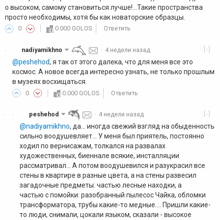
о высоком, самому становиться лучше!...Такие пространства
просто необходимы, хотя бы как новаторские образцы.
0
0.000 GOLOS
Ответить
[-]
nadiyamikhno
·
4 недели назад
·
@peshehod
, я так от этого далека, что для меня все это
космос. А новое всегда интересно узнать, не только прошлым
в музеях восхищаться.
0
0.000 GOLOS
Ответить
[-]
peshehod
·
4 недели назад
·
·
@nadiyamikhno
, да... иногда свежий взгляд на обыденность
сильно воодушевляет... У меня был приятель, постоянно
ходил по вернисажам, толкался на развалах
художественных, биеннале всякие, инсталляции
рассматривал... А потом воодушевился и разукрасил все
стены в квартире в разные цвета, а на стены развесил
загадочные предметы: частью лесные находки, а
частью с помойки: разобранный пылесос Чайка, обломки
трансформатора, трубы какие-то медные.... Пришли какие-
то люди, снимали, цокали языком, сказали - высокое