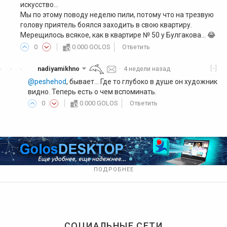
искусство...
Мы по этому поводу неделю пили, потому что на трезвую
голову приятель боялся заходить в свою квартиру.
Мерещилось всякое, как в квартире № 50 у Булгакова... 😂
0
0.000 GOLOS
Ответить
[-]
nadiyamikhno
·
4 недели назад
·
·
·
@peshehod
, бывает... Где то глубоко в душе он художник
видно. Теперь есть о чем вспоминать.
0
0.000 GOLOS
Ответить
ПОДРОБНЕЕ
СОЦИАЛЬНЫЕ СЕТИ