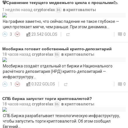
🐻Сравнение текущего медвежьего цикла с прошлыми📉
1 неделю назад
cryptorelax
в
криптовалюты
86
На графике заметно, что сейчас падение не такое глубокое —
цикл протекает мягче, чем раньше. При этом динамика…
3
23.542 GOLOS
0
Мосбиржа готовит собственный крипто-депозитарий
18 часов назад
cryptorelax
в
криптовалюты
86
Мосбиржа создаёт отдельный от биржи и Национального
расчётного депозитария (НРД) крипто‑депозитарий —
инфраструктуру…
1
0.322 GOLOS
0
СПБ биржа запустит торги криптовалютой?
18 часов назад
cryptorelax
в
криптовалюты
86
СПБ Биржа разрабатывает технологическую инфраструктуру,
чтобы запустить торги криптовалютой. Об этом сообщил
Евгений…