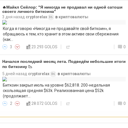
🔥Майкл Сейлор: "Я никогда не продавал ни одной сатоши
своего личного биткоина"
3 дня назад
cryptorelax
в
криптовалюты
86
Когда я говорю «Никогда не продавайте свой биткоин», я
обращаюсь к тем, кто хранит в этом активе свои сбережения
(как…
3
23.293 GOLOS
0
Начался последний месяц лета. Подведём небольшие итоги
по биткоину 📉
5 дней назад
cryptorelax
в
криптовалюты
86
Биткоин закрыл июль на уровне $62,818. 200-недельная
скользящая средняя $63k. Реализованная цена $52k
(продолжает…
2
28.072 GOLOS
0