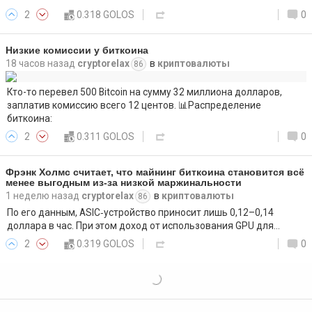
2
0.318 GOLOS
0
Низкие комиссии у биткоина
18 часов назад
cryptorelax
в
криптовалюты
86
Кто-то перевел 500 Bitcoin на сумму 32 миллиона долларов,
заплатив комиссию всего 12 центов. 📊Распределение
биткоина:
2
0.311 GOLOS
0
Фрэнк Холмс считает, что майнинг биткоина становится всё
менее выгодным из‑за низкой маржинальности
1 неделю назад
cryptorelax
в
криптовалюты
86
По его данным, ASIC‑устройство приносит лишь 0,12–0,14
доллара в час. При этом доход от использования GPU для…
2
0.319 GOLOS
0