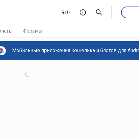
RU
онаты
Форумы
Мобильные приложения кошелька и блогов для Androi