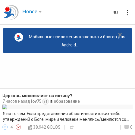
Новое
RU
×
Мобильные приложения кошелька и блогов для
Android...
Церковь монополист на истину?
7 часов назад
iov75
в
образование
81
Я вот о чём. Если представления об истинности каких-либо
утверждений о Боге, мире и человеке менялись/меняются со…
4
38.942 GOLOS
0