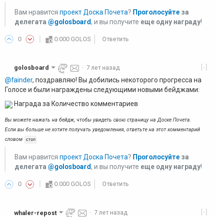
Вам нравится
проект Доска Почета
?
Проголосуйте
за
делегата
@golosboard
, и вы получите
еще одну награду
!
0
0.000 GOLOS
Ответить
[-]
golosboard
·
7 лет назад
@fainder
, поздравляю! Вы добились некоторого прогресса на
Голосе и были награждены следующими новыми бейджами:
Награда за Количество комментариев
Вы можете нажать на бейдж, чтобы увидеть свою страницу на Доске Почета.
Если вы больше не хотите получать уведомления, ответьте на этот комментарий
словом
стоп
Вам нравится
проект Доска Почета
?
Проголосуйте
за
делегата
@golosboard
, и вы получите
еще одну награду
!
0
0.000 GOLOS
Ответить
[-]
whaler-repost
·
7 лет назад