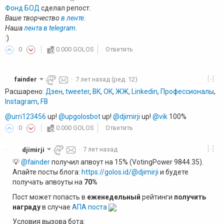
Фонд БОД
сделал репост.
Ваше творчество
в ленте
.
Наша
лента в telegram
.
:)
0
0.000 GOLOS
Ответить
[-]
fainder
·
7 лет назад
(ред. 12)
Расшарено:
Дзен
,
tweeter
,
ВК
,
ОК
,
ЖЖ
,
Linkedin
,
Профессионалы
,
Instagram
,
FB
@urri123456
up!
@upgolosbot
up!
@djimirji
up!
@vik
100%
0
0.000 GOLOS
Ответить
[-]
djimirji
·
7 лет назад
·
💡
@fainder
получил апвоут на 15% (VotingPower 9844.35).
Апайте посты блога:
https://golos.id/@djimirji
и будете
получать апвоуты на
70%
Пост может попасть в
еженедельный
рейтинги
получить
награду
в случае
АПА поста
Условия вызова бота: