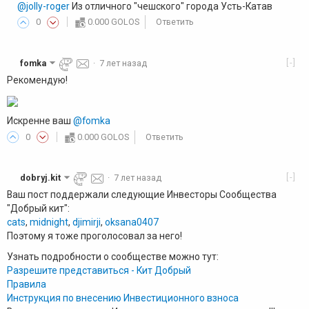
@jolly-roger
Из отличного "чешского" города Усть-Катав
0
0.000 GOLOS
Ответить
[-]
fomka
·
7 лет назад
Рекомендую!
Искренне ваш
@fomka
0
0.000 GOLOS
Ответить
[-]
dobryj.kit
·
7 лет назад
Ваш пост поддержали следующие Инвесторы Сообщества
"Добрый кит":
cats
,
midnight
,
djimirji
,
oksana0407
Поэтому я тоже проголосовал за него!
Узнать подробности о сообществе можно тут:
Разрешите представиться - Кит Добрый
Правила
Инструкция по внесению Инвестиционного взноса