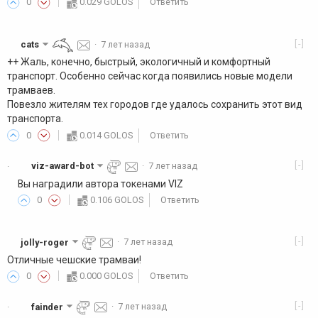
0
0.029 GOLOS
Ответить
[-]
cats
·
7 лет назад
++ Жаль, конечно, быстрый, экологичный и комфортный
транспорт. Особенно сейчас когда появились новые модели
трамваев.
Повезло жителям тех городов где удалось сохранить этот вид
транспорта.
0
0.014 GOLOS
Ответить
[-]
viz-award-bot
·
7 лет назад
·
Вы наградили автора токенами VIZ
0
0.106 GOLOS
Ответить
[-]
jolly-roger
·
7 лет назад
Отличные чешские трамваи!
0
0.000 GOLOS
Ответить
[-]
fainder
·
7 лет назад
·