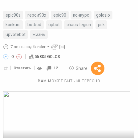
epic90s
герои90х
epic90
конкурс
golosio
konkurs
botbod
upbot
chaos-legion
psk
upvotebot
жизнь
7 лет назад
fainder
0
56.305 GOLOS
10 GOLOS
Share
Ответить
12
Reward
ВАМ МОЖЕТ БЫТЬ ИНТЕРЕСНО