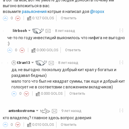
выгоно вложиться в вас.
возьмите
разьяснения
котрые я написал доя
@ropox
0
0.127 GOLOS
Ответить
[-]
litrbooh
·
8 лет назад
·
че-то по году инвестиций выяснилось что нифига не выгодно
:)
0
0.000 GOLOS
Ответить
[-]
t3ran13
·
8 лет назад
·
·
да, не выгодно. поскольку добрый кит крал у богатых и
раздавал бедных)
мало того что был не квадрат суммы, так еще и добрый кит
голосует не в соответсвии с вложением вкладчиков)
0
0.000 GOLOS
Ответить
[-]
antonkostroma
·
9 лет назад
кто владелец? главное здесь вопрос доверия
0
0.010 GOLOS
Ответить