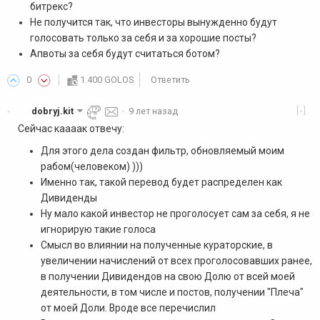
битрекс?
Не получится так, что инвесторы вынужденно будут
голосовать только за себя и за хорошие посты?
Апвоты за себя будут считаться ботом?
0
1.400 GOLOS
Ответить
[-]
dobryj.kit
·
9 лет назад
·
Сейчас каааак отвечу:
Для этого дела создан фильтр, обновляемый моим
рабом(человеком) )))
Именно так, такой перевод будет распределен как
Дивиденды
Ну мало какой инвестор не проголосует сам за себя, я не
игнорирую такие голоса
Смысл во влиянии на полученные кураторские, в
увеличении начислений от всех проголосовавших ранее,
в получении Дивидендов на свою Долю от всей моей
деятельности, в том числе и постов, получении "Плеча"
от моей Доли. Вроде все перечислил