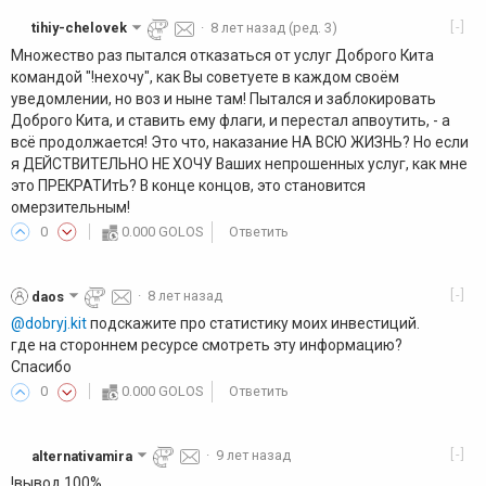
[-]
tihiy-chelovek
·
8 лет назад
(ред. 3)
Множество раз пытался отказаться от услуг Доброго Кита
командой "!нехочу", как Вы советуете в каждом своём
уведомлении, но воз и ныне там! Пытался и заблокировать
Доброго Кита, и ставить ему флаги, и перестал апвоутить, - а
всё продолжается! Это что, наказание НА ВСЮ ЖИЗНЬ? Но если
я ДЕЙСТВИТЕЛЬНО НЕ ХОЧУ Ваших непрошенных услуг, как мне
это ПРЕКРАТИтЬ? В конце концов, это становится
омерзительным!
0
0.000 GOLOS
Ответить
[-]
daos
·
8 лет назад
@dobryj.kit
подскажите про статистику моих инвестиций.
где на стороннем ресурсе смотреть эту информацию?
Спасибо
0
0.000 GOLOS
Ответить
[-]
alternativamira
·
9 лет назад
!вывод 100%