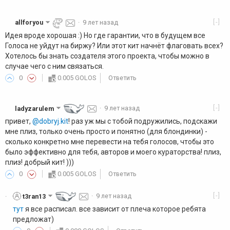
[-]
allforyou
·
9 лет назад
Идея вроде хорошая :) Но где гарантии, что в будущем все
Голоса не уйдут на биржу? Или этот кит начнёт флаговать всех?
Хотелось бы знать создателя этого проекта, чтобы можно в
случае чего с ним связаться.
0
0.005 GOLOS
Ответить
[-]
ladyzarulem
·
9 лет назад
привет,
@dobryj.kit
! раз уж мы с тобой подружились, подскажи
мне плиз, только очень просто и понятно (для блондинки) -
сколько конкретно мне перевести на тебя голосов, чтобы это
было эффективно для тебя, авторов и моего кураторства! плиз,
плиз! добрый кит! )))
0
0.005 GOLOS
Ответить
[-]
t3ran13
·
9 лет назад
·
тут
я все расписал. все зависит от плеча которое ребята
предложат)