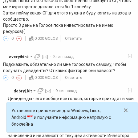
Думаю попытаться накачать собственного аккаунта СГ, чтобы
моё кураторство давало хотя бы 1 копейку.
Затем пойму какая СГ для этого нужна и буду копить на вход в
сообщество.
Просто 3 день на Голосе пока инвестировать не имею
ресурсов((
0
0.000 GOLOS
Ответить
[-]
everythink
·
9 лет назад
Подскажите, обязательно ли мне голосовать самому, чтобы
получать дивиденты? От каких факторов они зависят?
0
0.000 GOLOS
Ответить
[-]
dobryj.kit
·
9 лет назад
·
Дивиденды - это вообще все голоса, которые приходят в мои
кошельки(Голос и Сила голоса), за исключением
×
Установите приложение для Windows, Linux,
непосредственно Инвестиций. Они генерируются моей
авторской и кураторской деятельностью, а так же могут быть
Android
и получайте информацию напрямую с
получены в качестве Пожертвований. Все Дивиденды
блокчейна
распределяются пропорционально Долям на момент их
начисления и не зависят от текущей активности Инвестора.