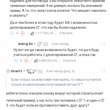
надежно для ботовода. Я бы открылся. Инкогнито признак
туманных намерений. Я не доверю сколько бы значимой
суммы. А то, что сила голоса копится. Что мешает накопить
и свалить?
Да и тем более в этом году будет ХФ с возможностью
делегирования СГ, что как бы более надежнее.
0
1.171 GOLOS
Ответить
[-]
dobryj.kit
·
9 лет назад
·
·
·
Ну вот когда такая возможность будет, тогда я буду
учиться работать с делегированной СГ, а пока так.
0
0.000 GOLOS
Ответить
[-]
t3ran13
·
9 лет назад
(ред. 3)
·
Если только за апвотами повторять, то смысл остается
только в накоплении получаемой китом СГ?
ребята плохо описали основу вокруг которой строиться кит
типичный пример, у нас есть три человека с СГ 1, и один с СГ
3. что будет если их противопоставить друг другу?