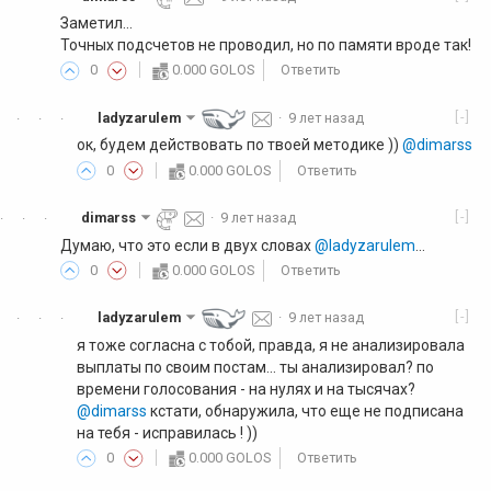
Заметил...
Точных подсчетов не проводил, но по памяти вроде так!
0
0.000 GOLOS
Ответить
[-]
ladyzarulem
·
9 лет назад
·
·
·
ок, будем действовать по твоей методике ))
@dimarss
0
0.000 GOLOS
Ответить
[-]
dimarss
·
9 лет назад
·
·
·
Думаю, что это если в двух словах
@ladyzarulem
...
0
0.000 GOLOS
Ответить
[-]
ladyzarulem
·
9 лет назад
·
·
·
я тоже согласна с тобой, правда, я не анализировала
выплаты по своим постам... ты анализировал? по
времени голосования - на нулях и на тысячах?
@dimarss
кстати, обнаружила, что еще не подписана
на тебя - исправилась ! ))
0
0.000 GOLOS
Ответить