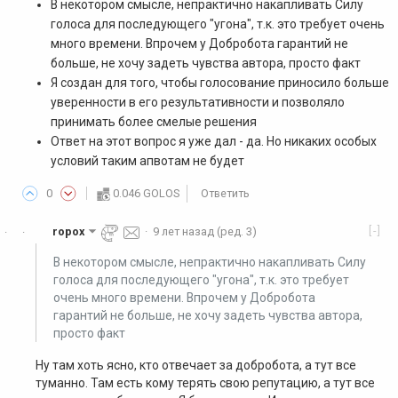
В некотором смысле, непрактично накапливать Силу
голоса для последующего "угона", т.к. это требует очень
много времени. Впрочем у Добробота гарантий не
больше, не хочу задеть чувства автора, просто факт
Я создан для того, чтобы голосование приносило больше
уверенности в его результативности и позволяло
принимать более смелые решения
Ответ на этот вопрос я уже дал - да. Но никаких особых
условий таким апвотам не будет
0
0.046 GOLOS
Ответить
[-]
ropox
·
9 лет назад
(ред. 3)
·
·
В некотором смысле, непрактично накапливать Силу
голоса для последующего "угона", т.к. это требует
очень много времени. Впрочем у Добробота
гарантий не больше, не хочу задеть чувства автора,
просто факт
Ну там хоть ясно, кто отвечает за добробота, а тут все
туманно. Там есть кому терять свою репутацию, а тут все