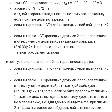
три с СГ 1 при голосовании дадут = 1^2 + 1^2 + 1^2 = 3
а один с СГ 3 = 3^2 = 9
с одной стороны вкладываться нет смысла, поскольку
есть понятие доли вкладчика, т.е.
если ты хронишь 1 СГ у себя - каждый твой лайк дает 1^2
= 1
если ты свою 1 СГ хронишь с другими 2 пользователями
в ките, с учетом доли выйдет - каждый лайк даст
(3*0.33)^2= 1. т.е. как с вариантов выше
т.е. повторюсь, нет смысла.
и вот тут появляется плечё Х, которое вносит профит
если ты хронишь 1 СГ у себя - каждый твой лайк дает 1^2
= 1
если ты свою 1 СГ хронишь с другими 2 пользователями
в ките, с учетом доли выйдет - каждый лайк даст
(X*3*0.33)^2= 1*X^2. т.е. если ребята предложат плечё >
1 , скажем два, то выгоднее свою силу держать в ките а
не в своем акке, т.е. для двойки выйдет 4, т.е. при плече
2 в 4 раза выгоднее если будешь лайкать не ты, а кит