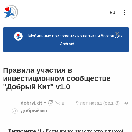
RU
×
Мобильные приложения кошелька и блогов для
Android...
Правила участия в
инвестиционном сообществе
"Добрый Кит" v1.0
dobryj.kit
в
9 лет назад
(ред. 3)
добрыйкит
76
Внимание!!!
- Если вы не знаете кто я такой,