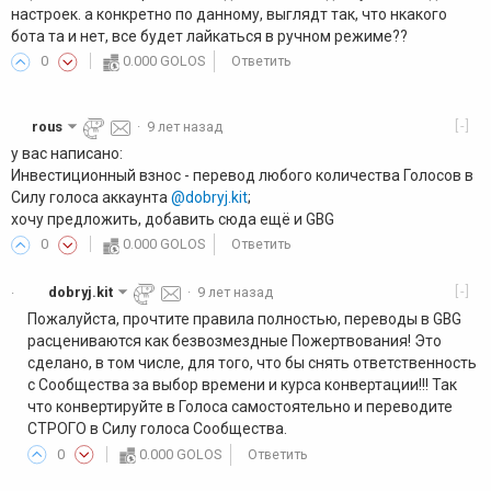
настроек. а конкретно по данному, выглядт так, что нкакого
бота та и нет, все будет лайкаться в ручном режиме??
0
0.000 GOLOS
Ответить
[-]
rous
·
9 лет назад
у вас написано:
Инвестиционный взнос - перевод любого количества Голосов в
Силу голоса аккаунта
@dobryj.kit
;
хочу предложить, добавить сюда ещё и GBG
0
0.000 GOLOS
Ответить
[-]
dobryj.kit
·
9 лет назад
·
Пожалуйста, прочтите правила полностью, переводы в GBG
расцениваются как безвозмездные Пожертвования! Это
сделано, в том числе, для того, что бы снять ответственность
с Сообщества за выбор времени и курса конвертации!!! Так
что конвертируйте в Голоса самостоятельно и переводите
СТРОГО в Силу голоса Сообщества.
0
0.000 GOLOS
Ответить