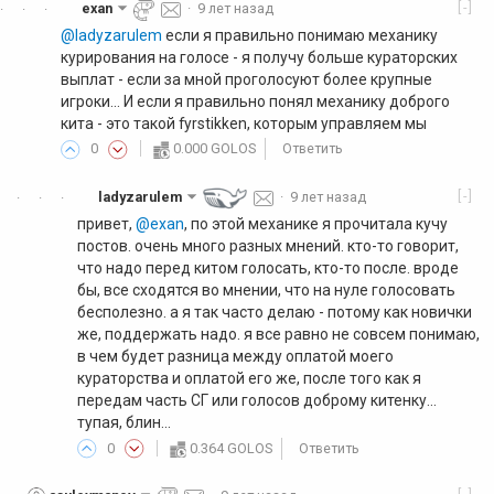
[-]
exan
·
9 лет назад
·
·
·
@ladyzarulem
если я правильно понимаю механику
курирования на голосе - я получу больше кураторских
выплат - если за мной проголосуют более крупные
игроки... И если я правильно понял механику доброго
кита - это такой fyrstikken, которым управляем мы
0
0.000 GOLOS
Ответить
[-]
ladyzarulem
·
9 лет назад
·
·
·
привет,
@exan
, по этой механике я прочитала кучу
постов. очень много разных мнений. кто-то говорит,
что надо перед китом голосать, кто-то после. вроде
бы, все сходятся во мнении, что на нуле голосовать
бесполезно. а я так часто делаю - потому как новички
же, поддержать надо. я все равно не совсем понимаю,
в чем будет разница между оплатой моего
кураторства и оплатой его же, после того как я
передам часть СГ или голосов доброму китенку...
тупая, блин...
0
0.364 GOLOS
Ответить