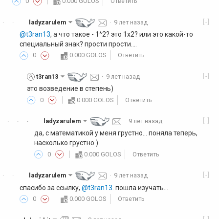
0
0.000 GOLOS
Ответить
[-]
ladyzarulem
·
9 лет назад
·
·
@t3ran13
, а что такое - 1^2? это 1х2? или это какой-то
специальный знак? прости прости....
0
0.000 GOLOS
Ответить
[-]
t3ran13
·
9 лет назад
·
·
·
это возведение в степень)
0
0.000 GOLOS
Ответить
[-]
ladyzarulem
·
9 лет назад
·
·
·
да, с математикой у меня грустно... поняла теперь,
насколько грустно )
0
0.000 GOLOS
Ответить
[-]
ladyzarulem
·
9 лет назад
·
·
спасибо за ссылку,
@t3ran13
. пошла изучать...
0
0.000 GOLOS
Ответить