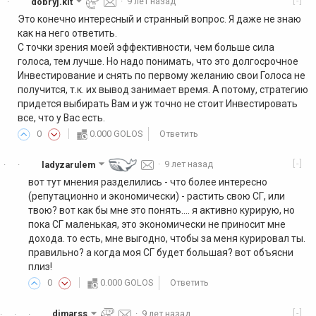
[-]
dobryj.kit
·
9 лет назад
·
Это конечно интересный и странный вопрос. Я даже не знаю
как на него ответить.
С точки зрения моей эффективности, чем больше сила
голоса, тем лучше. Но надо понимать, что это долгосрочное
Инвестирование и снять по первому желанию свои Голоса не
получится, т.к. их вывод занимает время. А потому, стратегию
придется выбирать Вам и уж точно не стоит Инвестировать
все, что у Вас есть.
0
0.000 GOLOS
Ответить
[-]
ladyzarulem
·
9 лет назад
·
·
вот тут мнения разделились - что более интересно
(репутационно и экономически) - растить свою СГ, или
твою? вот как бы мне это понять.... я активно курирую, но
пока СГ маленькая, это экономически не приносит мне
дохода. то есть, мне выгодно, чтобы за меня курировал ты.
правильно? а когда моя СГ будет большая? вот объясни
плиз!
0
0.000 GOLOS
Ответить
[-]
dimarss
·
9 лет назад
·
·
·