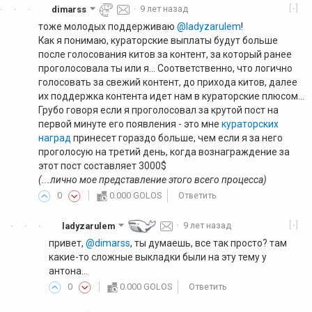
[-]
dimarss
·
9 лет назад
·
·
·
тоже молодых поддерживаю
@ladyzarulem
!
Как я понимаю, кураторские выплаты будут больше
после голосования китов за контент, за который ранее
проголосовала ты или я... Соответственно, что логично
голосовать за свежий контент, до прихода китов, далее
их поддержка контента идет нам в кураторские плюсом...
Грубо говоря если я проголосовал за крутой пост на
первой минуте его появления - это мне
кураторских
наград
принесет гораздо больше, чем если я за него
проголосую на третий день, когда вознаграждение за
этот пост составляет 3000$
(...лично мое представление этого всего процесса)
0
0.000 GOLOS
Ответить
[-]
ladyzarulem
·
9 лет назад
·
·
·
привет,
@dimarss
, ты думаешь, все так просто? там
какие-то сложные выкладки были на эту тему у
антона...
0
0.000 GOLOS
Ответить