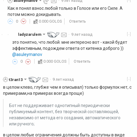
[-]
asuleymanov
·
9 лет назад
·
Как я понял взнос любой только в Голосе или его Силе. А
потом можно докидывать.
0
0.000 GOLOS
Ответить
[-]
ladyzarulem
·
9 лет назад
·
·
это понятно, что любой. мне интересно вот - какой будет
эффективным, подождем ответа от китенка доброго ))
@asuleymanov
0
0.000 GOLOS
Ответить
[-]
t3ran13
·
9 лет назад
в целом клево, глубже чем я описывал) только формулок нет, с
примерами,на примерах всегда проще)
Бот не поддерживает однотипный периодически
публикуемый контент, без творческой составляющей,
независимо от метода его создания, автоматического
или ручного;
в целом любые ограничения должны быть доступны в виде