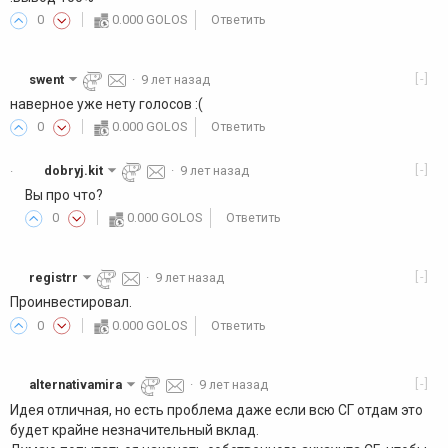
0
0.000 GOLOS
Ответить
[-]
swent
·
9 лет назад
наверное уже нету голосов :(
0
0.000 GOLOS
Ответить
[-]
dobryj.kit
·
9 лет назад
·
Вы про что?
0
0.000 GOLOS
Ответить
[-]
registrr
·
9 лет назад
Проинвестировал.
0
0.000 GOLOS
Ответить
[-]
alternativamira
·
9 лет назад
Идея отличная, но есть проблема даже если всю СГ отдам это
будет крайне незначительный вклад.