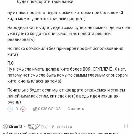
будет повторять твои лайки.
ну и плюс профит от кураторских, который при большом СГ
кида может давать отличный процент)
Народный кит выйдет, идея сама супер, не помню где, но я ее
уже где-то когда-то описывал, и вот ребята решили
реализовать)
Но плохо объяснили без примеров профит использования
кита)
П.С.
Ну и смысла иметь долю в ките более ВСЯ_СГ/ПЛЕЧЁ_Х нет,
потому нет смысла быть кому-то самым главным спонсором
кита. очень классная тема)
Печатльно будет если мы от квадрата откажемся и станем
линейными как стим, кит сдохнет( а ведь идея изящная
очень)
0
0.038 GOLOS
Ответить
[-]
t3ran13
·
9 лет назад
а бог ты мой, вот не умеете до людей доносить почему им