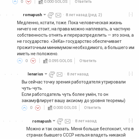
0
0.000 GOLOS
Ответить
[-]
romapush
·
8 лет назад
(ред. 2)
·
·
·
Медленно, кстати, тоже. Пока человеческая жизнь
ничего не стоит, на права можно наплевать, а частную
собственность отнять и перераспределить — это зона, а
не государство. «ЗеКа» государство обеспечивает
прожиточным минимумом необходимого, а большего им
иметь не положено.
0
0.095 GOLOS
Ответить
[-]
lenarius
·
8 лет назад
·
·
·
Вы сейчас точку зрения работодателя утрировали
чуть-чуть.
Если работодатель чуть более умён, то он
закамуфлирует вашу аксиому до уровня теоремы)
0
0.000 GOLOS
Ответить
[-]
romapush
·
8 лет назад
·
·
·
·
Можно и так сказать. Меня больше беспокоит, что в
странах бывшего СССР нельзя владеть никакой