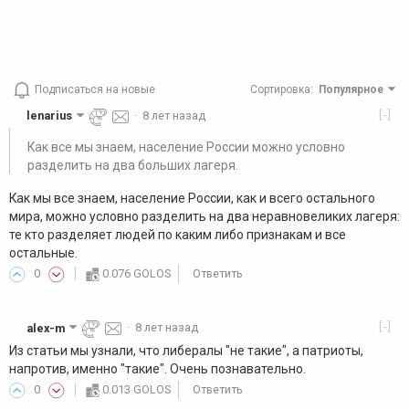
Подписаться на новые
Сортировка
:
Популярное
[-]
lenarius
·
8 лет назад
Как все мы знаем, население России можно условно
разделить на два больших лагеря.
Как мы все знаем, население России, как и всего остального
мира, можно условно разделить на два неравновеликих лагеря:
те кто разделяет людей по каким либо признакам и все
остальные.
0
0.076 GOLOS
Ответить
[-]
alex-m
·
8 лет назад
Из статьи мы узнали, что либералы "не такие", а патриоты,
напротив, именно "такие". Очень познавательно.
0
0.013 GOLOS
Ответить