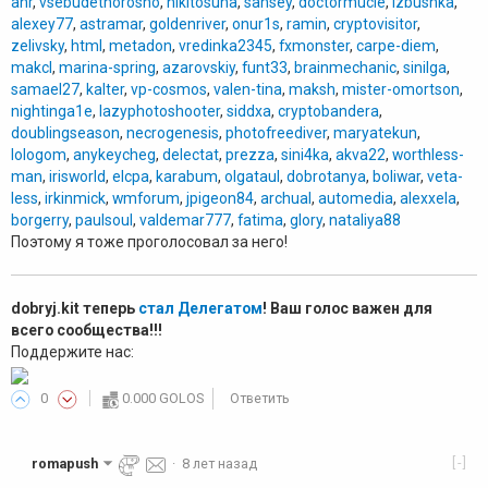
anr
,
vsebudethorosho
,
nikitosuna
,
sansey
,
doctormucle
,
izbushka
,
alexey77
,
astramar
,
goldenriver
,
onur1s
,
ramin
,
cryptovisitor
,
zelivsky
,
html
,
metadon
,
vredinka2345
,
fxmonster
,
carpe-diem
,
makcl
,
marina-spring
,
azarovskiy
,
funt33
,
brainmechanic
,
sinilga
,
samael27
,
kalter
,
vp-cosmos
,
valen-tina
,
maksh
,
mister-omortson
,
nightinga1e
,
lazyphotoshooter
,
siddxa
,
cryptobandera
,
doublingseason
,
necrogenesis
,
photofreediver
,
maryatekun
,
lologom
,
anykeycheg
,
delectat
,
prezza
,
sini4ka
,
akva22
,
worthless-
man
,
irisworld
,
elcpa
,
karabum
,
olgataul
,
dobrotanya
,
boliwar
,
veta-
less
,
irkinmick
,
wmforum
,
jpigeon84
,
archual
,
automedia
,
alexxela
,
borgerry
,
paulsoul
,
valdemar777
,
fatima
,
glory
,
nataliya88
Поэтому я тоже проголосовал за него!
dobryj.kit теперь
стал Делегатом
! Ваш голос важен для
всего сообщества!!!
Поддержите нас:
0
0.000 GOLOS
Ответить
[-]
romapush
·
8 лет назад