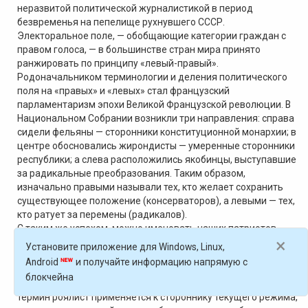
неразвитой политической журналистикой в период
безвременья на пепелище рухнувшего СССР.
Электоральное поле, — обобщающие категории граждан с
правом голоса, — в большинстве стран мира принято
ранжировать по принципу «левый-правый».
Родоначальником терминологии и деления политического
поля на «правых» и «левых» стал французский
парламентаризм эпохи Великой Французской революции. В
Национальном Собрании возникли три направления: справа
сидели фельяны — сторонники конституционной монархии; в
центре обосновались жирондисты — умеренные сторонники
республики; а слева расположились якобинцы, выступавшие
за радикальные преобразования. Таким образом,
изначально правыми называли тех, кто желает сохранить
существующее положение (консерваторов), а левыми — тех,
кто ратует за перемены (радикалов).
С таким же успехом, можно именовать наших патриотов
×
роялистами.
Установите приложение для Windows, Linux,
Роялисты — это сторонники монархической формы
Android
и получайте информацию напрямую с
правления, монархисты. При этом, роялисты поддерживают
блокчейна
конкретного монарха. В нашем случае Путина, т.к. чаще всего
термин роялист применяется к стороннику текущего режима,