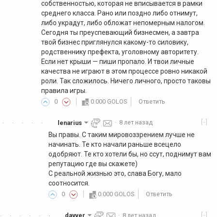
собственностью, которая не вписывается в рамки
среднего класса. Рано или поздно либо отнимут,
либо украдут, либо обложат непомерным налогом.
Сегодня ты преуспевающий бизнесмен, а завтра
твой бизнес приглянулся какому-то силовику,
родственнику префекта, уголовному авторитету.
Если нет крыши — пиши пропало. И твои личные
качества не играют в этом процессе ровно никакой
роли. Так сложилось. Ничего личного, просто таковы
правила игры.
0
0.000 GOLOS
Ответить
[-]
lenarius
·
8 лет назад
·
·
·
·
·
Вы правы. С таким мировоззрением лучше не
начинать. Те кто начали раньше всецело
одобряют. Те кто хотели бы, но ссут, поднимут вам
репутацию где вы скажете)
С реальной жизнью это, слава Богу, мало
соотносится.
0
0.000 GOLOS
Ответить
[-]
dayver
·
8 лет назад
·
·
·
·
·
·
·