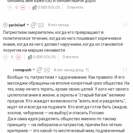
бензина, мне кажется) А бензин нынче дорог
0
0.000 GOLOS
Ответить
[-]
yar0slavf
·
8 лет назад
Патриотизм омерзителен, когда его превращают в
политическое течение, когда из него пошивают коричневое
знамя, когда из него делают наручники, когда он становится
лозунгом на маршах ненависти.
0
0.000 GOLOS
Ответить
[-]
romapush
·
8 лет назад
(ред. 7)
·
Вообще-то, патриотизм = одурачивание. Как правило. И его
месседжи обращены на вполне конретный срез общества. На
тех, кому нечего терять, кроме своих цепей. У кого нет своего
целеполагания в жизни, а скрепы и "старый багаж" великих
предков. Кто жаждет возможности "взять всё и разделить",
ищет её и всегда на подхвате. Кто всегда готов бить (жидов,
хохлов, чебуреков — на выбор) и спасать Россию.
Да и сама идея разделить общество именно по такому
принципу — на либералов и патриотов, причём без чётких
критериев — это какой-то местечковый мем, подхваченный