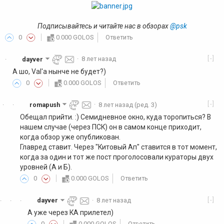
Подписывайтесь и читайте нас в обзорах
@psk
0
0.000 GOLOS
Ответить
[-]
dayver
·
8 лет назад
·
А шо, Val'а нынче не будет?)
0
0.000 GOLOS
Ответить
[-]
romapush
·
8 лет назад
(ред. 3)
·
·
Обещал прийти. :) Семидневное окно, куда торопиться? В
нашем случае (через ПСК) он в самом конце приходит,
когда обзор уже опубликован.
Главред ставит. Через "Китовый Ап" ставится в тот момент,
когда за один и тот же пост проголосовали кураторы двух
уровней (А и Б).
0
0.000 GOLOS
Ответить
[-]
dayver
·
8 лет назад
·
·
·
А уже через КА прилетел)
0
0.000 GOLOS
Ответить