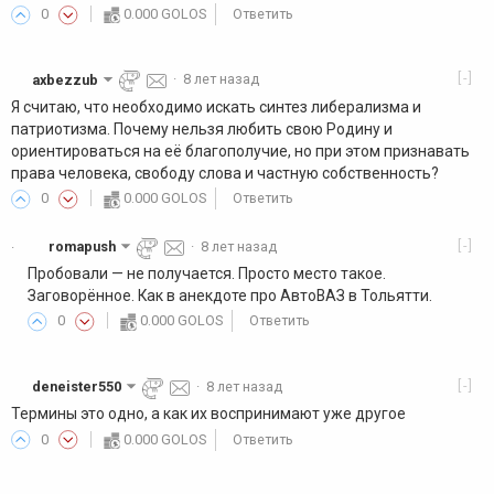
0
0.000 GOLOS
Ответить
[-]
axbezzub
·
8 лет назад
Я считаю, что необходимо искать синтез либерализма и
патриотизма. Почему нельзя любить свою Родину и
ориентироваться на её благополучие, но при этом признавать
права человека, свободу слова и частную собственность?
0
0.000 GOLOS
Ответить
[-]
romapush
·
8 лет назад
·
Пробовали — не получается. Просто место такое.
Заговорённое. Как в анекдоте про АвтоВАЗ в Тольятти.
0
0.000 GOLOS
Ответить
[-]
deneister550
·
8 лет назад
Термины это одно, а как их воспринимают уже другое
0
0.000 GOLOS
Ответить