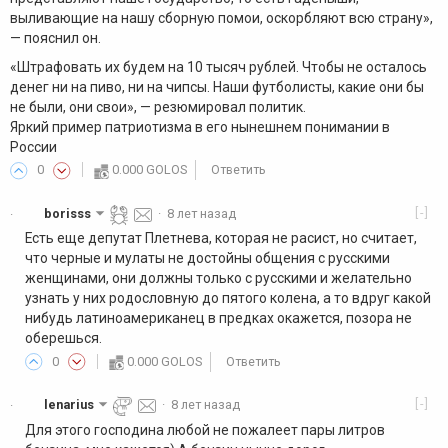
выливающие на нашу сборную помои, оскорбляют всю страну»,
— пояснил он.
«Штрафовать их будем на 10 тысяч рублей. Чтобы не осталось
денег ни на пиво, ни на чипсы. Наши футболисты, какие они бы
не были, они свои», — резюмировал политик.
Яркий пример патриотизма в его нынешнем понимании в
России
0
0.000 GOLOS
Ответить
[-]
borisss
·
8 лет назад
·
Есть еще депутат Плетнева, которая не расист, но считает,
что черные и мулаты не достойны общения с русскими
женщинами, они должны только с русскими и желательно
узнать у них родословную до пятого колена, а то вдруг какой
нибудь латиноамериканец в предках окажется, позора не
оберешься.
0
0.000 GOLOS
Ответить
[-]
lenarius
·
8 лет назад
·
Для этого господина любой не пожалеет пары литров