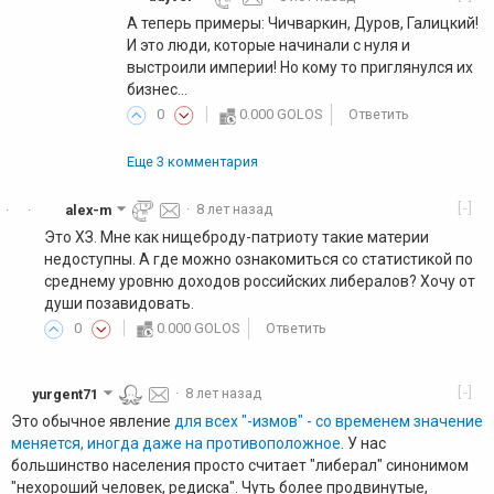
А теперь примеры: Чичваркин, Дуров, Галицкий!
И это люди, которые начинали с нуля и
выстроили империи! Но кому то приглянулся их
бизнес...
0
0.000 GOLOS
Ответить
Еще 3 комментария
[-]
alex-m
·
8 лет назад
·
·
Это ХЗ. Мне как нищеброду-патриоту такие материи
недоступны. А где можно ознакомиться со статистикой по
среднему уровню доходов российских либералов? Хочу от
души позавидовать.
0
0.000 GOLOS
Ответить
[-]
yurgent71
·
8 лет назад
Это обычное явление
для всех "-измов" - со временем значение
меняется, иногда даже на противоположное
. У нас
большинство населения просто считает "либерал" синонимом
"нехороший человек, редиска". Чуть более продвинутые,