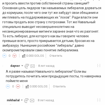
и просить ввести против собственной страны санкции!?
Основная цель лидеров так называемых либералов дорваться
до кормушки, после чего они тут же забудут свои обещания и
им плевать на поддерживающих их "лохов". Ради власти они
готовы продать всю страну с потрохами. Тот же Навальный
специально выводит несовершеннолетних на
несанкционированные митинги заранее зная что их разгонят.
То есть либерал, для которого как вы говорите человек
превыше всего, просто прикрывается детьми, бросая их на
амбразуру. Нынешние российские "либералы" давно
скомпрометировали само понятие либерализма.
0
0.000 GOLOS
Ответить
[-]
dayver
·
8 лет назад
·
А я разве называл Навального либералом? Если вы
потрудитесь почитать мои предыдущие посты, то наверняка
поймете меня
0
0.000 GOLOS
Ответить
[-]
mikhailal
·
8 лет назад