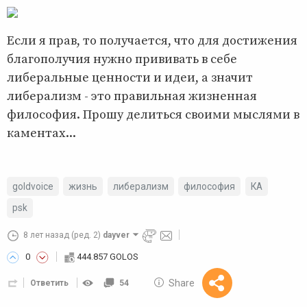
Если я прав, то получается, что для достижения
благополучия нужно прививать в себе
либеральные ценности и идеи, а значит
либерализм - это правильная жизненная
философия. Прошу делиться своими мыслями в
каментах...
goldvoice
жизнь
либерализм
философия
КА
psk
8 лет назад
(ред. 2)
dayver
0
444.857 GOLOS
Share
Reward
Ответить
54
10 GOLOS