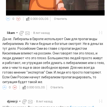
0
0.000 GOLOS
Ответить
[-]
likam
·
8 лет назад
Да не. Либералы в Европе используют Сми для пропаганды
либерализма. Их там и бедные и богатые смотрят. Не в деньгах
тут дело. Российские Сми во главе с пропагандистом
Кисилевым влияют на россиян. Они говорят геи это плохо, и
люди думают что это плохо. Большинство людей просто живут
и работают, не утруждая себя думать о либерализме или о геях,
или о чем то еще в свое свободное время. Для них всегда
готово мнение "экспертов" Сми. И люди его просто повторяют.
Если Сми России начнут либерализм пропагандировать, то
ситуация будет такой же.
0
0.000 GOLOS
Ответить
[-]
djimirji
·
8 лет назад