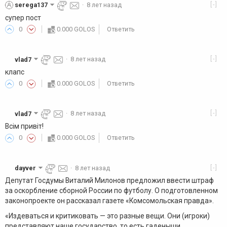
[-]
serega137
·
8 лет назад
супер пост
0
0.000 GOLOS
Ответить
[-]
vlad7
·
8 лет назад
клапс
0
0.000 GOLOS
Ответить
[-]
vlad7
·
8 лет назад
Всім привіт!
0
0.000 GOLOS
Ответить
[-]
dayver
·
8 лет назад
Депутат Госдумы Виталий Милонов предложил ввести штраф
за оскорбление сборной России по футболу. О подготовленном
законопроекте он рассказал газете «Комсомольская правда».
«Издеваться и критиковать — это разные вещи. Они (игроки)
представляют наше государство, то есть гаденыши,