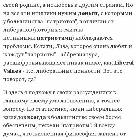
своей родине, а нелюбовь к другим странам. Но
на все эти ништяки нужны
деньги
, с которыми
у большинства "патриотов", в отличии от
либералов (которых я считаю
истинными
патриотами
) наблюдаются
проблемы. Кстати,
Лавэ
, которое очень любят и
жаждут "патриоты" - аббревиатура,
расшифровывающаяся никак иначе, как
Liberal
Values
- т.е. либеральные ценности! Вот это
поворот, да?
И здесь я подхожу в своих рассуждениях к
главному своему умозаключению, а точнее
вопросу. По статистике, люди либеральных
взглядов
всегда
в большинстве своем более
обеспечены, нежели "патриоты". Я всегда
думал, что жизненная философия зависит от