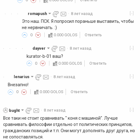
[-]
romapush
·
8 лет назад
·
·
·
Это наш. ПСК. Я попросил пораньше выставить, чтобы
не нервничать. :)
0
0.000 GOLOS
Ответить
[-]
dayver
·
8 лет назад
·
·
·
·
kurator-b-01 ваш?
0
0.000 GOLOS
Ответить
[-]
lenarius
·
8 лет назад
·
Внезапно!
0
0.000 GOLOS
Ответить
[-]
bught
·
8 лет назад
Все таки не стоит сравнивать " коня с машиной". Лучше
сравнивать философии отдельно от политических принципов,
гражданских позиций и т.п. Они могут дополнять друг друга, но
не сопоставляться.