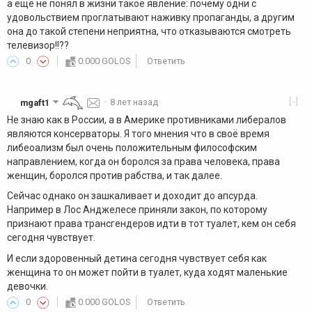
а ещё не понял в жизни такое явление: почему одни с
удовольствием проглатывают наживку пропаганды, а другим
она до такой степени неприятна, что отказываются смотреть
телевизор!!??
0
0.000 GOLOS
Ответить
[-]
mgaft1
·
8 лет назад
Не знаю как в России, а в Америке противниками либералов
являются консерваторы. Я того мнения что в своё время
либеоализм был очень положительным философским
направлением, когда он боролся за права человека, права
женщин, боролся против рабства, и так далее.
Сейчас однако он зашкаливает и доходит до апсурда.
Например в Лос Анджелесе приняли закон, по которому
признают права трансгендеров идти в тот туалет, кем он себя
сегодня чувствует.
И если здоровенный детина сегодня чувствует себя как
женщина то он может пойти в туалет, куда ходят маленькие
девочки.
0
0.000 GOLOS
Ответить