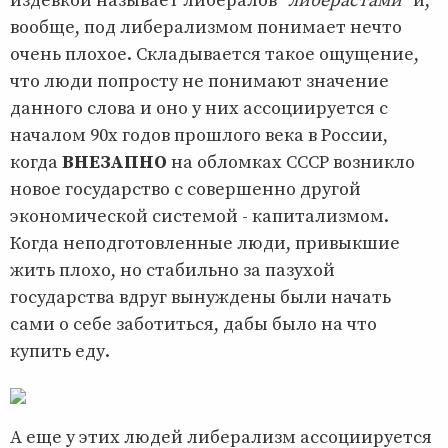
издевкой называет либералов "
либерастами
" и,
вообще, под либерализмом понимает нечто
очень плохое. Складывается такое ощущение,
что люди попросту не понимают значение
данного слова и оно у них ассоциируется с
началом 90х годов прошлого века в России,
когда
ВНЕЗАПНО
на обломках СССР возникло
новое государство с совершенно другой
экономической системой - капитализмом.
Когда неподготовленные люди, привыкшие
жить плохо, но стабильно за пазухой
государства вдруг вынуждены были начать
сами о себе заботиться, дабы было на что
купить еду.
А еще у этих людей либерализм ассоциируется