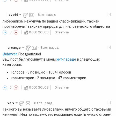
[-]
leva64
·
8 лет назад
либерализм нежувучь по вашей классификации, так как
противоречит законам природы для человеческого общества
0
0.000 GOLOS
Ответить
[-]
arcange
·
8 лет назад
@dayver
, Поздравляю!
Ваш пост был упомянут в моем
хит-параде
в следующих
категориях:
Голосов - 3 позицию - 1004 Голосов
комментарии - 2 позицию - 47 комментарии
0
0.000 GOLOS
Ответить
[-]
volv
·
8 лет назад
Тех кого вы называете либералами, ничего общего с таковыми
не имеют. Или по вашему, это нормально ездить чужую страну