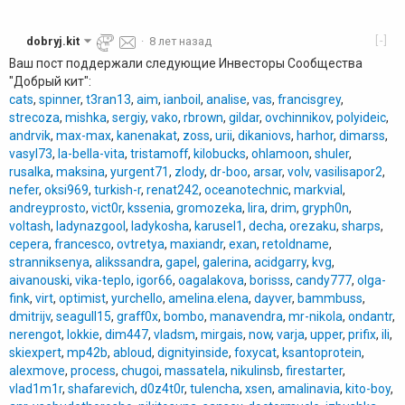
[-]
dobryj.kit
·
8 лет назад
Ваш пост поддержали следующие Инвесторы Сообщества
"Добрый кит":
cats
,
spinner
,
t3ran13
,
aim
,
ianboil
,
analise
,
vas
,
francisgrey
,
strecoza
,
mishka
,
sergiy
,
vako
,
rbrown
,
gildar
,
ovchinnikov
,
polyideic
,
andrvik
,
max-max
,
kanenakat
,
zoss
,
urii
,
dikaniovs
,
harhor
,
dimarss
,
vasyl73
,
la-bella-vita
,
tristamoff
,
kilobucks
,
ohlamoon
,
shuler
,
rusalka
,
maksina
,
yurgent71
,
zlody
,
dr-boo
,
arsar
,
volv
,
vasilisapor2
,
nefer
,
oksi969
,
turkish-r
,
renat242
,
oceanotechnic
,
markvial
,
andreyprosto
,
vict0r
,
kssenia
,
gromozeka
,
lira
,
drim
,
gryph0n
,
voltash
,
ladynazgool
,
ladykosha
,
karusel1
,
decha
,
orezaku
,
sharps
,
cepera
,
francesco
,
ovtretya
,
maxiandr
,
exan
,
retoldname
,
stranniksenya
,
alikssandra
,
gapel
,
galerina
,
acidgarry
,
kvg
,
aivanouski
,
vika-teplo
,
igor66
,
oagalakova
,
borisss
,
candy777
,
olga-
fink
,
virt
,
optimist
,
yurchello
,
amelina.elena
,
dayver
,
bammbuss
,
dmitrijv
,
seagull15
,
graff0x
,
bombo
,
manavendra
,
mr-nikola
,
ondantr
,
nerengot
,
lokkie
,
dim447
,
vladsm
,
mirgais
,
now
,
varja
,
upper
,
prifix
,
ili
,
skiexpert
,
mp42b
,
abloud
,
dignityinside
,
foxycat
,
ksantoprotein
,
alexmove
,
process
,
chugoi
,
massatela
,
nikulinsb
,
firestarter
,
vlad1m1r
,
shafarevich
,
d0z4t0r
,
tulencha
,
xsen
,
amalinavia
,
kito-boy
,