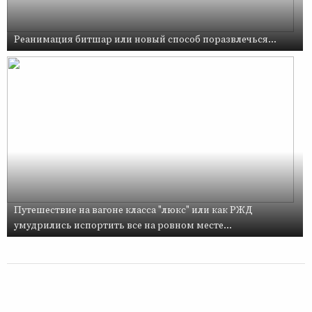
Реанимация битшар или новый способ поразвлечься...
Путешествие на вагоне класса "люкс" или как РЖД
умудрились испортить все на ровном месте...