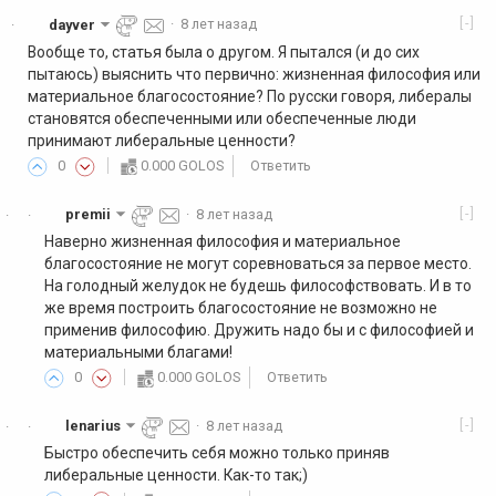
[-]
dayver
·
8 лет назад
·
Вообще то, статья была о другом. Я пытался (и до сих
пытаюсь) выяснить что первично: жизненная философия или
материальное благосостояние? По русски говоря, либералы
становятся обеспеченными или обеспеченные люди
принимают либеральные ценности?
0
0.000 GOLOS
Ответить
[-]
premii
·
8 лет назад
·
·
Наверно жизненная философия и материальное
благосостояние не могут соревноваться за первое место.
На голодный желудок не будешь философствовать. И в то
же время построить благосостояние не возможно не
применив философию. Дружить надо бы и с философией и
материальными благами!
0
0.000 GOLOS
Ответить
[-]
lenarius
·
8 лет назад
·
·
Быстро обеспечить себя можно только приняв
либеральные ценности. Как-то так;)