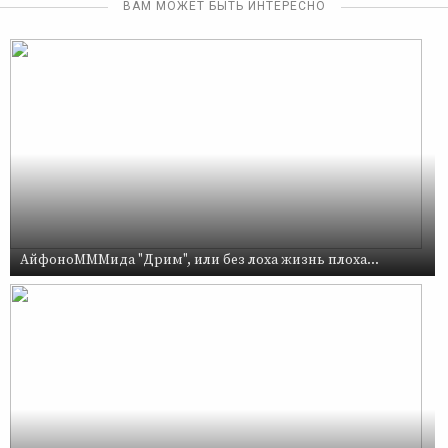
ВАМ МОЖЕТ БЫТЬ ИНТЕРЕСНО
АйфоноМММида "Дрим", или без лоха жизнь плоха...