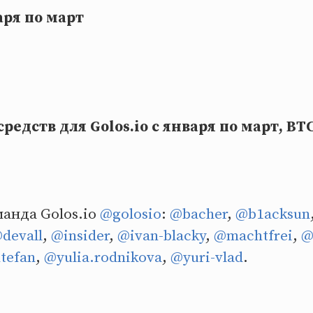
аря по март
редств для Golos.io с января по март, BT
анда Golos.io
@golosio
:
@bacher
,
@b1acksun
devall
,
@insider
,
@ivan-blacky
,
@machtfrei
,
@
tefan
,
@yulia.rodnikova
,
@yuri-vlad
.