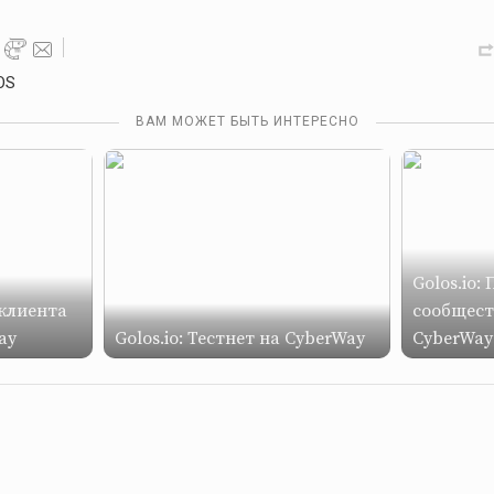
OS
ВАМ МОЖЕТ БЫТЬ ИНТЕРЕСНО
Golos.io:
 клиента
сообщест
ay
Golos.io: Тестнет на CyberWay
CyberWay