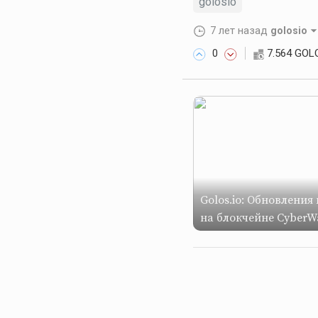
golosio
7 лет назад
golosio
0
7.564 GOL
Golos.io: Обновления
на блокчейне CyberW