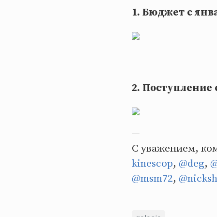
1. Бюджет с янв
2. Поступление с
—
С уважением, ком
kinescop
,
@deg
,
@
@msm72
,
@nicksh