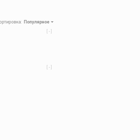
ортировка
:
Популярное
[-]
[-]