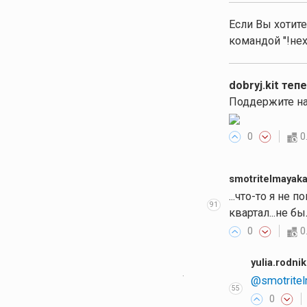
Если Вы хотите
командой "!нех
dobryj.kit теп
Поддержите на
0
0
smotritelmayak
...что-то я не 
91
квартал...не б
0
0
yulia.rodni
·
@smotrite
55
0