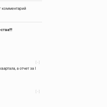
от комментарий
ства!!!
[-]
квартала, а отчет за I
[-]