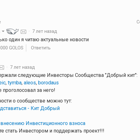
е
С
a
·
7 лет назад
только один я читаю актуальные новости
.000 GOLOS
Ответить
·
7 лет назад
ержали следующие Инвесторы Сообщества "Добрый кит":
eic
,
tymba
,
aleos
,
borodaus
 проголосовал за него!
ности о сообществе можно тут:
дставиться - Кит Добрый
 внесению Инвестиционного взноса
е стать Инвестором и поддержать проект!!!