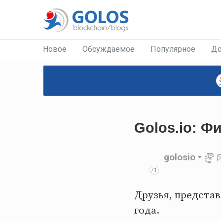
Новое
Обсуждаемое
Популярное
До
Golos.io: Ф
golosio
71
Друзья, представ
года.