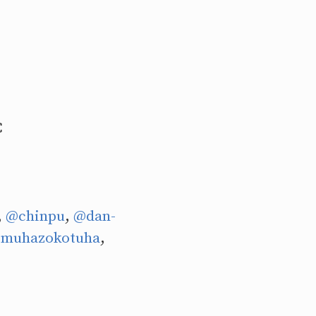
C
,
@chinpu
,
@dan-
muhazokotuha
,