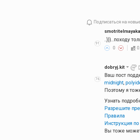
Подписаться на новы
smotritelmayak
..)))...походу 
91
0
0
dobryj.kit
Ваш пост подд
76
midnight
,
polyid
Поэтому я тоже
Узнать подроб
Разрешите пре
Правила
Инструкция по
Вы тоже может