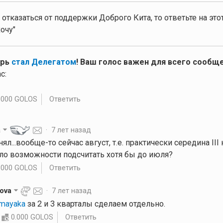
 отказаться от поддержки Доброго Кита, то ответьте на эт
очу"
ерь
стал Делегатом
! Ваш голос важен для всего сообще
с:
.000 GOLOS
Ответить
a
·
7 лет назад
понял...вообще-то сейчас август, т.е. практически середина III 
ыло возможности подсчитать хотя бы до июля?
.000 GOLOS
Ответить
kova
·
7 лет назад
lmayaka
за 2 и 3 кварталы сделаем отдельно.
0.000 GOLOS
Ответить