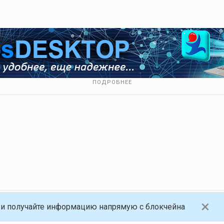
ПОДРОБНЕЕ
×
и получайте информацию напрямую с блокчейна
анная платформа, работающая на блокчейне Golos