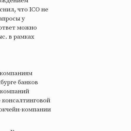
вождением
снил, что ICO не
апросы у
 ответ можно
с. в рамках
-компаниям
бурге банков
 компаний
е консалтинговой
локчейн-компании