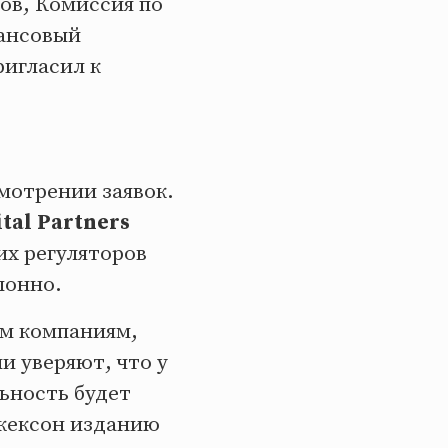
нов, Комиссия по
нансовый
ригласил к
мотрении заявок.
tal Partners
их регуляторов
лонно.
ым компаниям,
и уверяют, что у
ьность будет
Джексон изданию