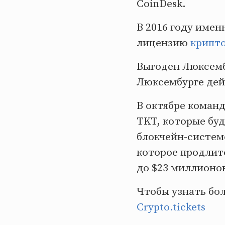
CoinDesk.
В 2016 году име
лицензию
крипт
Выгоден Люксемб
Люксембурге дейс
В октябре коман
TKT, которые бу
блокчейн-системе
которое продлит
до $23 миллионо
Чтобы узнать бо
Crypto.tickets