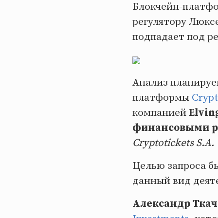
Блокчейн-платф
регулятору Люксе
подпадает под р
Анализ планируе
платформы
Crypt
компанией
Elvin
финансовыми р
Cryptotickets S.A.
Целью запроса б
данный вид деят
Александр Тка