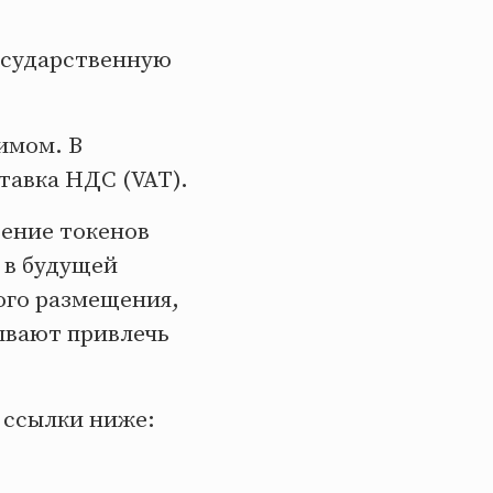
осударственную
имом. В
тавка НДС (VAT).
ение токенов
 в будущей
ного размещения,
ывают привлечь
 ссылки ниже: