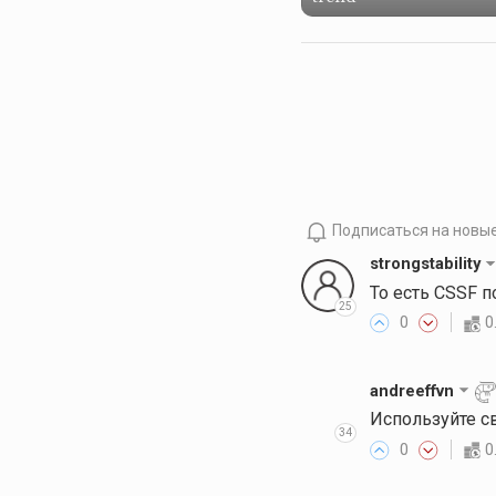
Подписаться на новы
strongstability
То есть CSSF 
25
0
0
andreeffvn
Используйте с
34
0
0