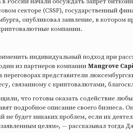
да в России начали обсуждать запрет биткои
совом секторе (CSSF), государственный фи
бурга, опубликовал заявление, в котором п
криптовалютные компании.
рименить индивидуальный подход при расс
 один из партнеров компании
Mangrove Capi
 в переговорах представители люксембургск
есу, связанному с криптовалютами, благоск
бщили, что готовы оказать содействие люб
вят подробное описание своего бизнеса. Он
 не будет никаких проблем, если их деятел
 заявленным целям», — рассказывал тогда 