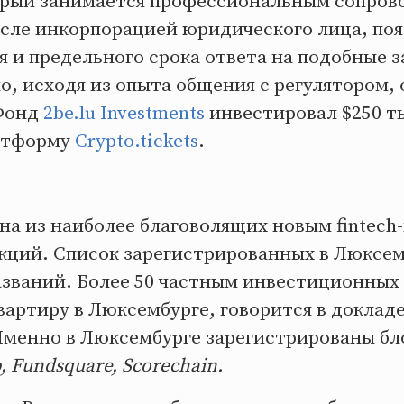
орый занимается профессиональным сопро
исле инкорпорацией юридического лица, поя
 и предельного срока ответа на подобные з
но, исходя из опыта общения с регулятором,
 Фонд
2be.lu Investments
инвестировал $250 ты
платформу
Crypto.tickets
.
на из наиболее благоволящих новым fintech
ций. Список зарегистрированных в Люксем
названий. Более 50 частным инвестиционных
вартиру в Люксембурге, говорится в доклад
менно в Люксембурге зарегистрированы б
, Fundsquare, Scorechain.