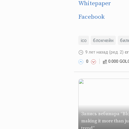
Whitepaper
Facebook
ico
блокчейн
бил
9 лет назад
(ред. 2)
cr
0
0.000 GOL
Запись вебинара “Blo
making it more than ju
trend”