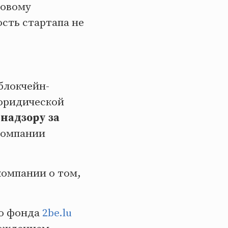
совому
ость стартапа не
блокчейн-
юридической
надзору за
компании
компании о том,
го фонда
2be.lu