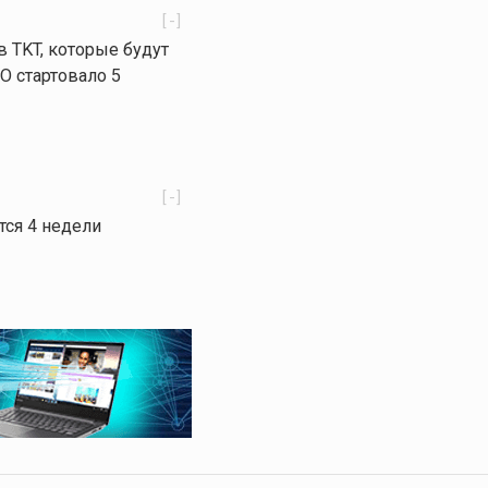
[-]
в TKT, которые будут
O стартовало 5
[-]
тся 4 недели