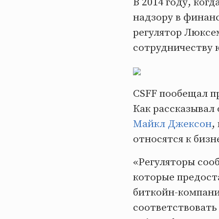
В 2014 году, ког
надзору в финан
регулятор Люксем
сотрудничеству 
CSFF пообещал п
Как рассказывал
Майкл Джексон
,
относятся к бизн
«Регуляторы соо
которые предоста
биткойн-компаний
соответствовать