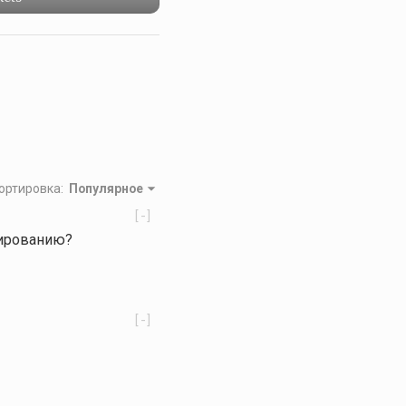
ортировка
:
Популярное
[-]
лированию?
[-]