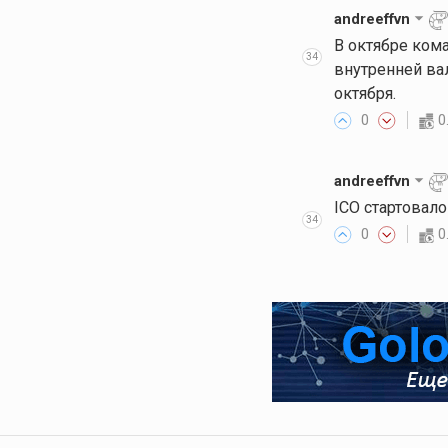
andreeffvn
В октябре кома
34
внутренней ва
октября.
0
0
andreeffvn
ICO стартовало
34
0
0