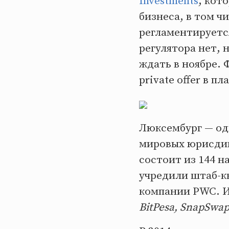
Investments
, кот
бизнеса, в том ч
регламентируется
регулятора нет, 
ждать в ноябре.
private offer в 
Люксембург — од
мировых юрисдик
состоит из 144 
учредили штаб-к
компании PWC. И
BitPesa, SnapSwap