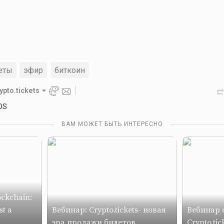
еты
эфир
биткоин
ypto.tickets
OS
ВАМ МОЖЕТ БЫТЬ ИНТЕРЕСНО
ckchain:
st a
Вебинар: Crypto.tickets- новая
Вебинар 
эра продажи билетов
Crypto.tic