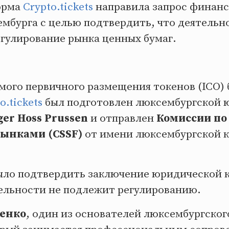
орма
Crypto.tickets
направила запрос финан
мбурга с целью подтвердить, что деятельн
егулирование рынка ценных бумаг.
мого первичного размещения токенов (ICO) 
o.tickets
был подготовлен люксембургской 
ger Hoss Prussen
и отправлен
Комиссии по 
ынками (CSSF)
от имени люксембургской 
ыло подтвердить заключение юридической 
ельности не подлежит регулированию.
ченко
, один из основателей люксембургско