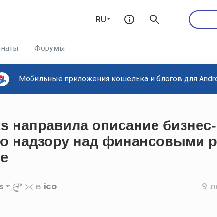
RU
наты
Форумы
Мобильные приложения кошелька и блогов для Androi
ets направила описание бизнес
о надзору над финансовыми 
е
s
в
ico
9 л