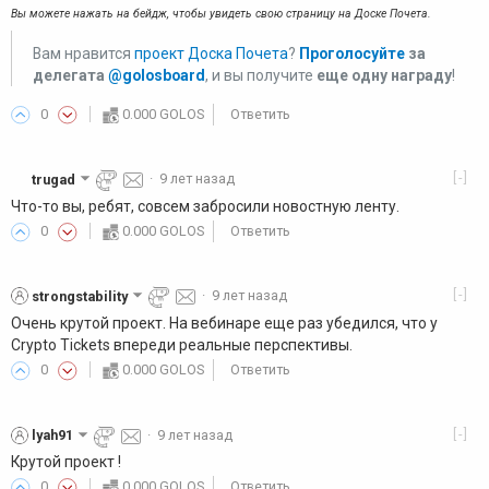
Вы можете нажать на бейдж, чтобы увидеть свою страницу на Доске Почета.
Вам нравится
проект Доска Почета
?
Проголосуйте
за
делегата
@golosboard
, и вы получите
еще одну награду
!
0
0.000 GOLOS
Ответить
[-]
trugad
·
9 лет назад
Что-то вы, ребят, совсем забросили новостную ленту.
0
0.000 GOLOS
Ответить
[-]
strongstability
·
9 лет назад
Очень крутой проект. На вебинаре еще раз убедился, что у
Crypto Tickets впереди реальные перспективы.
0
0.000 GOLOS
Ответить
[-]
lyah91
·
9 лет назад
Крутой проект !
0
0.000 GOLOS
Ответить