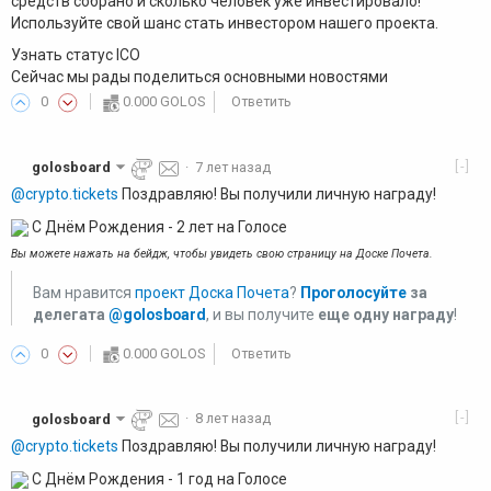
средств собрано и сколько человек уже инвестировало!
Используйте свой шанс стать инвестором нашего проекта.
Узнать статус ICO
Сейчас мы рады поделиться основными новостями
0
0.000 GOLOS
Ответить
[-]
golosboard
·
7 лет назад
@crypto.tickets
Поздравляю! Вы получили личную награду!
С Днём Рождения - 2 лет на Голосе
Вы можете нажать на бейдж, чтобы увидеть свою страницу на Доске Почета.
Вам нравится
проект Доска Почета
?
Проголосуйте
за
делегата
@golosboard
, и вы получите
еще одну награду
!
0
0.000 GOLOS
Ответить
[-]
golosboard
·
8 лет назад
@crypto.tickets
Поздравляю! Вы получили личную награду!
С Днём Рождения - 1 год на Голосе