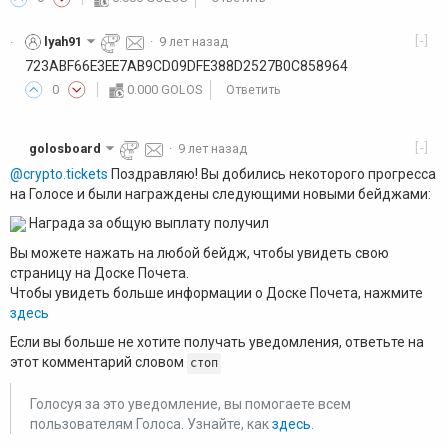
[-]
lyah91
·
9 лет назад
·
723ABF66E3EE7AB9CD09DFE388D2527B0C858964
0
0.000 GOLOS
Ответить
[-]
golosboard
·
9 лет назад
@crypto.tickets
Поздравляю! Вы добились некоторого прогресса
на Голосе и были награждены следующими новыми бейджами:
Награда за общую выплату получил
Вы можете нажать на любой бейдж, чтобы увидеть свою
страницу на Доске Почета.
Чтобы увидеть больше информации о Доске Почета, нажмите
здесь
Если вы больше не хотите получать уведомления, ответьте на
этот комментарий словом
стоп
Голосуя за это уведомление, вы помогаете всем
пользователям Голоса. Узнайте, как
здесь
.