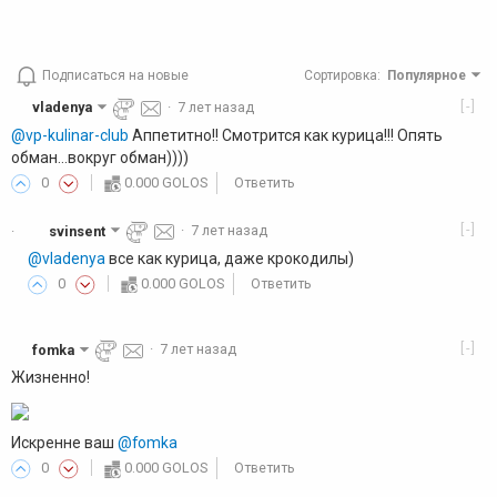
Подписаться на новые
Сортировка
:
Популярное
[-]
vladenya
·
7 лет назад
@vp-kulinar-club
Аппетитно!! Смотрится как курица!!! Опять
обман...вокруг обман))))
0
0.000 GOLOS
Ответить
[-]
svinsent
·
7 лет назад
·
@vladenya
все как курица, даже крокодилы)
0
0.000 GOLOS
Ответить
[-]
fomka
·
7 лет назад
Жизненно!
Искренне ваш
@fomka
0
0.000 GOLOS
Ответить