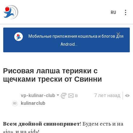
RU
×
Мобильные приложения кошелька и блогов для
Android...
Рисовая лапша терияки с
щечками трески от Свинни
vp-kulinar-club
в
7 лет назад
kulinarclub
83
Всем двойной свинопривет
! Будем есть и на
«io», и на «id»!