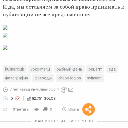
И да, мы оставляем за собой право принимать к
публикации не все предложенное.
kulinarclub
vpkc-menu
рыбный-день
рецепт
еда
фотография
фотоеды
chaos-legion
svinsent
7 лет назад
vp-kulinar-club
0
82.751 GOLOS
10 GOLOS
Share
Ответить
3
Reward
ВАМ МОЖЕТ БЫТЬ ИНТЕРЕСНО