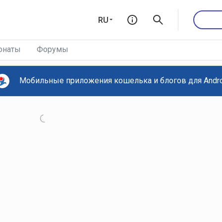
RU
онаты
Форумы
Мобильные приложения кошелька и блогов для Androi