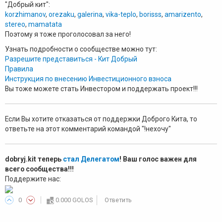
"Добрый кит":
korzhimanov
,
orezaku
,
galerina
,
vika-teplo
,
borisss
,
amarizento
,
stereo
,
mamatata
Поэтому я тоже проголосовал за него!
Узнать подробности о сообществе можно тут:
Разрешите представиться - Кит Добрый
Правила
Инструкция по внесению Инвестиционного взноса
Вы тоже можете стать Инвестором и поддержать проект!!!
Если Вы хотите отказаться от поддержки Доброго Кита, то
ответьте на этот комментарий командой "!нехочу"
dobryj.kit теперь
стал Делегатом
! Ваш голос важен для
всего сообщества!!!
Поддержите нас:
0
0.000 GOLOS
Ответить