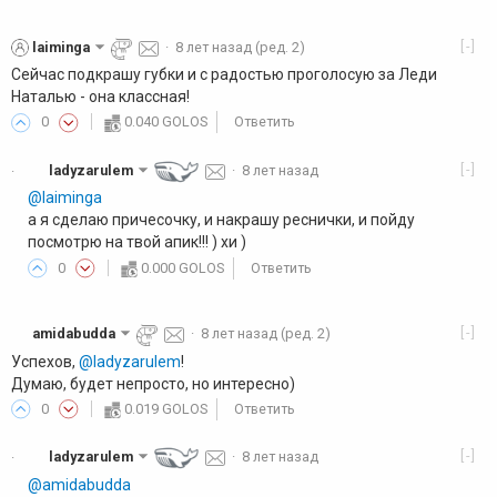
[-]
laiminga
·
8 лет назад
(ред. 2)
Сейчас подкрашу губки и с радостью проголосую за Леди
Наталью - она классная!
0
0.040 GOLOS
Ответить
[-]
ladyzarulem
·
8 лет назад
·
@laiminga
а я сделаю причесочку, и накрашу реснички, и пойду
посмотрю на твой апик!!! ) хи )
0
0.000 GOLOS
Ответить
[-]
amidabudda
·
8 лет назад
(ред. 2)
Успехов,
@ladyzarulem
!
Думаю, будет непросто, но интересно)
0
0.019 GOLOS
Ответить
[-]
ladyzarulem
·
8 лет назад
·
@amidabudda