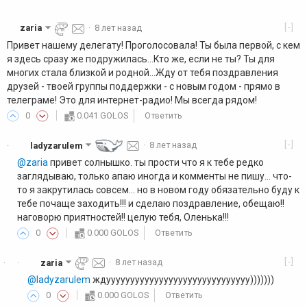
[-]
zaria
·
8 лет назад
Привет нашему делегату! Проголосовала! Ты была первой, с кем
я здесь сразу же подружилась...Кто же, если не ты? Ты для
многих стала близкой и родной...Жду от тебя поздравления
друзей - твоей группы поддержки - с новым годом - прямо в
телеграме! Это для интернет-радио! Мы всегда рядом!
0
0.041 GOLOS
Ответить
[-]
ladyzarulem
·
8 лет назад
·
@zaria
привет солнышко. ты прости что я к тебе редко
заглядываю, только апаю иногда и комменты не пишу... что-
то я закрутилась совсем... но в новом году обязательно буду к
тебе почаще заходить!!! и сделаю поздравление, обещаю!!
наговорю приятностей!! целую тебя, Оленька!!!
0
0.000 GOLOS
Ответить
[-]
zaria
·
8 лет назад
·
·
@ladyzarulem
ждуууууууууууууууууууууууууууууу)))))))
0
0.000 GOLOS
Ответить