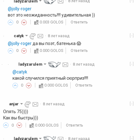
[-]
ladyzarulem
·
8 лет назад
·
@jolly-roger
вот это неожиданность!!!! удивительная ))
0
0.003 GOLOS
Ответить
[-]
catyk
·
8 лет назад
·
@jolly-roger
да вы поэт, батенька 😱
0
0.000 GOLOS
Ответить
[-]
ladyzarulem
·
8 лет назад
·
·
@catyk
какой случился приятный сюрприз!!!!
0
0.000 GOLOS
Ответить
[-]
anjar
·
8 лет назад
Опять 75))))
Как вы быстры)))
0
0.000 GOLOS
Ответить
[-]
ladyzarulem
·
8 лет назад
·