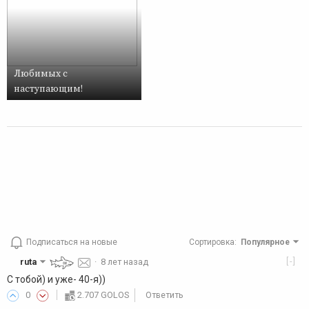
Любимых с
наступающим!
Подписаться на новые
Сортировка
:
Популярное
[-]
ruta
·
8 лет назад
С тобой) и уже- 40-я))
0
2.707 GOLOS
Ответить