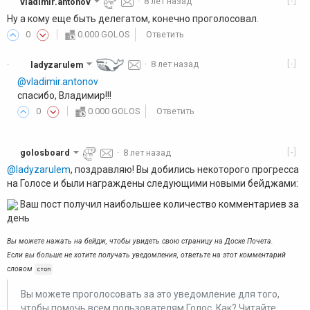
[-]
vladimir.antonov
·
8 лет назад
Ну а кому еще быть делегатом, конечно проголосовал.
0
0.000 GOLOS
Ответить
[-]
ladyzarulem
·
8 лет назад
·
@vladimir.antonov
спасибо, Владимир!!!
0
0.000 GOLOS
Ответить
[-]
golosboard
·
8 лет назад
@ladyzarulem
, поздравляю! Вы добились некоторого прогресса
на Голосе и были награждены следующими новыми бейджами:
Ваш пост получил наибольшее количество комментариев за
день
Вы можете нажать на бейдж, чтобы увидеть свою страницу на Доске Почета.
Если вы больше не хотите получать уведомления, ответьте на этот комментарий
словом
стоп
Вы можете проголосовать за это уведомление для того,
чтобы помочь всем пользователям Голос. Как? Читайте