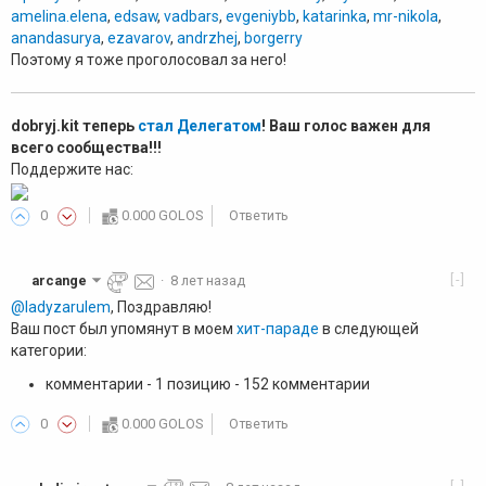
amelina.elena
,
edsaw
,
vadbars
,
evgeniybb
,
katarinka
,
mr-nikola
,
anandasurya
,
ezavarov
,
andrzhej
,
borgerry
Поэтому я тоже проголосовал за него!
dobryj.kit теперь
стал Делегатом
! Ваш голос важен для
всего сообщества!!!
Поддержите нас:
0
0.000 GOLOS
Ответить
[-]
arcange
·
8 лет назад
@ladyzarulem
, Поздравляю!
Ваш пост был упомянут в моем
хит-параде
в следующей
категории:
комментарии - 1 позицию - 152 комментарии
0
0.000 GOLOS
Ответить