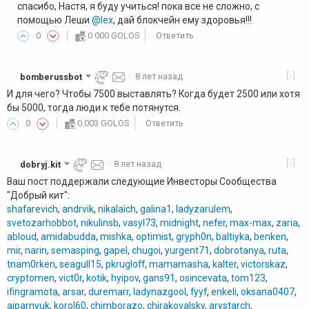
спасибо, Настя, я буду учиться! пока все не сложно, с
помощью Леши
@lex
, дай блокчейн ему здоровья!!!
0
0.000 GOLOS
Ответить
[-]
bomberussbot
·
8 лет назад
И для чего? Чтобы 7500 выставлять? Когда будет 2500 или хотя
бы 5000, тогда люди к тебе потянутся.
0
0.003 GOLOS
Ответить
[-]
dobryj.kit
·
8 лет назад
Ваш пост поддержали следующие Инвесторы Сообщества
"Добрый кит":
shafarevich
,
andrvik
,
nikalaich
,
galina1
,
ladyzarulem
,
svetozarhobbot
,
nikulinsb
,
vasyl73
,
midnight
,
nefer
,
max-max
,
zaria
,
abloud
,
amidabudda
,
mishka
,
optimist
,
gryph0n
,
baltiyka
,
benken
,
mir
,
narin
,
semasping
,
gapel
,
chugoi
,
yurgent71
,
dobrotanya
,
ruta
,
tnam0rken
,
seagull15
,
pkrugloff
,
mamamasha
,
kalter
,
victorskaz
,
cryptomen
,
vict0r
,
kotik
,
hyipov
,
gans91
,
osincevata
,
tom123
,
ifingramota
,
arsar
,
duremarr
,
ladynazgool
,
fyyf
,
enkeli
,
oksana0407
,
aiparnyuk
,
korol60
,
chimborazo
,
chirakovalsky
,
arystarch
,