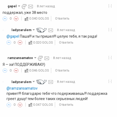
[-]
gapel
·
8 лет назад
поддержал, уже 38 место
0
0.040 GOLOS
Ответить
[-]
ladyzarulem
·
8 лет назад
·
@gapel
Паша!!! и ты пришел!!! целую тебя, я так рада!
0
0.020 GOLOS
Ответить
[-]
ramzansamatov
·
8 лет назад
Я — за! ПОДДЕРЖИВАЮ!)
0
0.046 GOLOS
Ответить
[-]
ladyzarulem
·
8 лет назад
·
@ramzansamatov
привет!!! благодарю тебя что подерживаешь!!! поддержка
греет душу! тем более таких серьезных людей!
0
0.047 GOLOS
Ответить