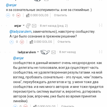
@anjar
я за сознательные эксперименты. а не за стихийные. )
0
0.000 GOLOS
Ответить
[-]
anjar
·
8 лет назад
(ред. 2)
·
·
@ladyzarulem
, замечательно), навстречу сообществу.
А где было сознание в прежнем решении?
0
0.000 GOLOS
Ответить
[-]
ladyzarulem
·
8 лет назад
·
·
·
@anjar
сообщество в данный момент очень неоднородное. как
бы делегаты не голосовали, всегда существует часть
сообщества, не удовлетворенная результатами. на мой
взгляд, пробовать сознательно - это лучше, чем "ловить
окна", переубеждать делегатов и тд. у меня тоже два
сообщества. и в них много авторов. и мне тоже придется
пересмотреть систему выплат и, вероятно, дотировать
авторов (как, впрочим, уже было во время принятия
линейки).
0
0.000 GOLOS
Ответить