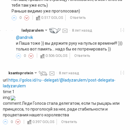
тебя там уже есть)
Раньше видимо уже проголосовал)
0
0.517 GOLOS
Ответить
[-]
ladyzarulem
·
8 лет назад
·
·
·
@andrvik
и Паша тоже )) вы держите руку на пульсе времени!!! )))
только вот память... надо бы ее потренировать ))
0
0.506 GOLOS
Ответить
[-]
ksantoprotein
·
8 лет назад
url:
https://golos.id/ru--delegat/@ladyzarulem/post-delegata-
ladyzarulem
time:1
img:
comment:Леди Голоса стала делегатом, если ты рыцарь или
принцесса, то проголосуй за нее, ради стабильности и
процветания нашего королевства
0
0.397 GOLOS
Ответить