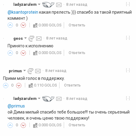
[-]
ladyzarulem
·
8 лет назад
·
@ksantoprotein
какая прелесть ))) спасибо за такой приятный
коммент )
0
0.000 GOLOS
Ответить
[-]
geos
·
8 лет назад
·
Принято к исполнению
0
0.000 GOLOS
Ответить
[-]
primus
·
8 лет назад
Прими мой голос в поддержку.
0
0.110 GOLOS
Ответить
[-]
ladyzarulem
·
8 лет назад
·
@primus
ой Дима милый спасибо тебе большое!!! ты очень серьезный
человек, я очень ценю твою поддержку!
0
0.000 GOLOS
Ответить