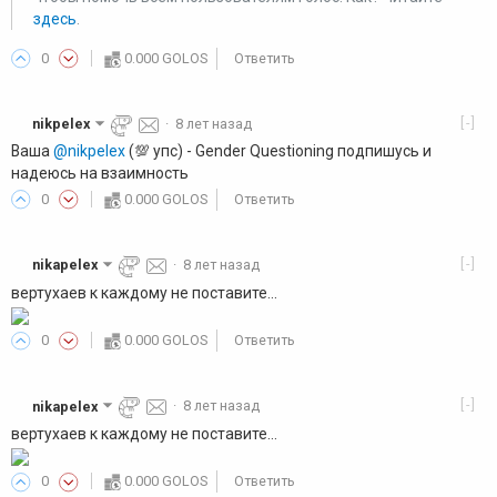
здесь
.
0
0.000 GOLOS
Ответить
[-]
nikpelex
·
8 лет назад
Ваша
@nikpelex
(💯 упс) - Gender Questioning подпишусь и
надеюсь на взаимность
0
0.000 GOLOS
Ответить
[-]
nikapelex
·
8 лет назад
вертухаев к каждому не поставите...
0
0.000 GOLOS
Ответить
[-]
nikapelex
·
8 лет назад
вертухаев к каждому не поставите...
0
0.000 GOLOS
Ответить