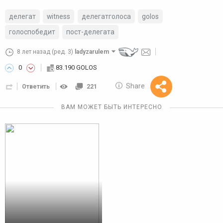
делегат
witness
делегатголоса
golos
голоспобедит
пост-делегата
8 лет назад
(ред. 3)
ladyzarulem
0
83.190 GOLOS
Share
Reward
Ответить
221
10 GOLOS
ВАМ МОЖЕТ БЫТЬ ИНТЕРЕСНО