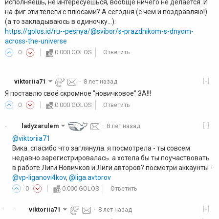
исполняешь, не интересуешься, вообще ничего не делается. И
на фиг эти телеги с плюсами? А сегодня (с чем и поздравляю!)
(а то закладываюсь в одиночку...):
https://golos.id/ru--pesnya/@svibor/s-prazdnikom-s-dnyom-
across-the-universe
0
0.000 GOLOS
Ответить
[-]
viktoriia71
·
8 лет назад
Я поставлю своё скромное "новичковое" ЗА!!!
0
0.000 GOLOS
Ответить
[-]
ladyzarulem
·
8 лет назад
·
@viktoriia71
Вика. спасибо что заглянула. я посмотрела - ты совсем
недавно зарегистрировалась. а хотела бы ты поучаствовать
в работе Лиги Новичков и Лиги авторов? посмотри аккаунты -
@vp-liganovi4kov
,
@liga.avtorov
0
0.000 GOLOS
Ответить
[-]
viktoriia71
·
8 лет назад
·
·