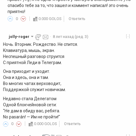
спасибо тебе за то, что зашел и коммент написал! это очень
приятно!
0
0.000 GOLOS
Ответить
[-]
jolly-roger
·
8 лет назад
(ред. 3)
Ночь. Вторник. Рождество. Не спится.
Клавиатура, мышь, экран.
Неспешный разговор струится
С приятной Леди в Телеграм.
Она приходит и уходит.
Она и здесь, она и там.
Во многих чатах верховодит,
Поддержкой служит новичкам.
Недавно стала Делегатом
Одной блокчейновой сети:
"Не дам в обиду вас, ребята.
No pasarán! — Им не пройти!"
0
0.000 GOLOS
Ответить