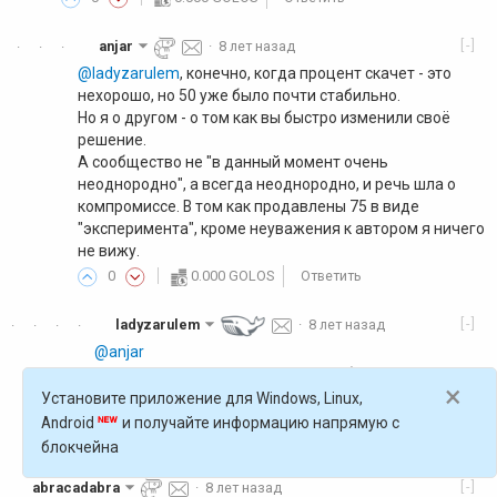
[-]
anjar
·
8 лет назад
·
·
·
@ladyzarulem
, конечно, когда процент скачет - это
нехорошо, но 50 уже было почти стабильно.
Но я о другом - о том как вы быстро изменили своё
решение.
А сообщество не "в данный момент очень
неоднородно", а всегда неоднородно, и речь шла о
компромиссе. В том как продавлены 75 в виде
"эксперимента", кроме неуважения к автором я ничего
не вижу.
0
0.000 GOLOS
Ответить
[-]
ladyzarulem
·
8 лет назад
·
·
·
·
@anjar
ну что же, это ваше мнение. спасибо, что
×
поделились им.
Установите приложение для Windows, Linux,
0
0.000 GOLOS
Ответить
Android
и получайте информацию напрямую с
блокчейна
[-]
abracadabra
·
8 лет назад