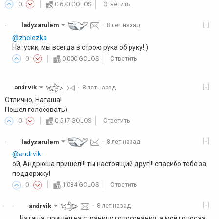
0
0.670 GOLOS
Ответить
[-]
ladyzarulem
·
8 лет назад
·
@zhelezka
Натусик, мы всегда в строю рука об руку! )
0
0.000 GOLOS
Ответить
[-]
andrvik
·
8 лет назад
Отлично, Наташа!
Пошел голосовать)
0
0.517 GOLOS
Ответить
[-]
ladyzarulem
·
8 лет назад
·
@andrvik
ой, Андрюша пришел!!! ты настоящий друг!!! спасибо тебе за
поддержку!
0
1.034 GOLOS
Ответить
[-]
andrvik
·
8 лет назад
·
·
Наташа, пришёл на страницу голосования, а мой голос за