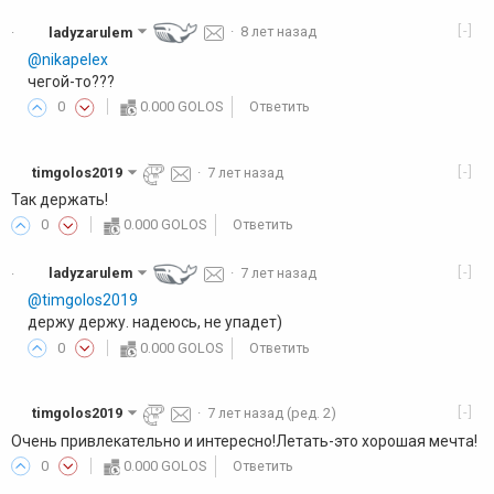
[-]
ladyzarulem
·
8 лет назад
·
@nikapelex
чегой-то???
0
0.000 GOLOS
Ответить
[-]
timgolos2019
·
7 лет назад
Так держать!
0
0.000 GOLOS
Ответить
[-]
ladyzarulem
·
7 лет назад
·
@timgolos2019
держу держу. надеюсь, не упадет)
0
0.000 GOLOS
Ответить
[-]
timgolos2019
·
7 лет назад
(ред. 2)
Очень привлекательно и интересно!Летать-это хорошая мечта!
0
0.000 GOLOS
Ответить