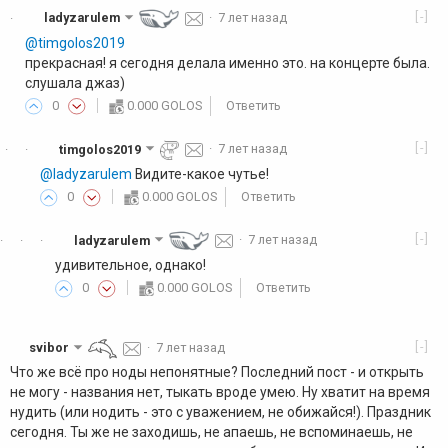
[-]
ladyzarulem
·
7 лет назад
·
@timgolos2019
прекрасная! я сегодня делала именно это. на концерте была.
слушала джаз)
0
0.000 GOLOS
Ответить
[-]
timgolos2019
·
7 лет назад
·
·
@ladyzarulem
Видите-какое чутье!
0
0.000 GOLOS
Ответить
[-]
ladyzarulem
·
7 лет назад
·
·
·
удивительное, однако!
0
0.000 GOLOS
Ответить
[-]
svibor
·
7 лет назад
Что же всё про ноды непонятные? Последний пост - и открыть
не могу - названия нет, тыкать вроде умею. Ну хватит на время
нудить (или нодить - это с уважением, не обижайся!). Праздник
сегодня. Ты же не заходишь, не апаешь, не вспоминаешь, не