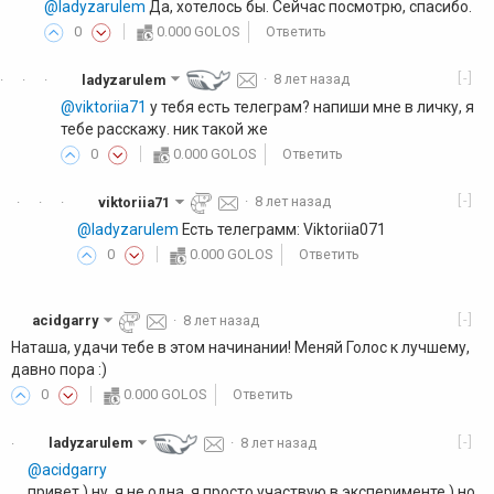
@ladyzarulem
Да, хотелось бы. Сейчас посмотрю, спасибо.
0
0.000 GOLOS
Ответить
[-]
ladyzarulem
·
8 лет назад
·
·
·
@viktoriia71
у тебя есть телеграм? напиши мне в личку, я
тебе расскажу. ник такой же
0
0.000 GOLOS
Ответить
[-]
viktoriia71
·
8 лет назад
·
·
·
@ladyzarulem
Есть телеграмм: Viktoriia071
0
0.000 GOLOS
Ответить
[-]
acidgarry
·
8 лет назад
Наташа, удачи тебе в этом начинании! Меняй Голос к лучшему,
давно пора :)
0
0.000 GOLOS
Ответить
[-]
ladyzarulem
·
8 лет назад
·
@acidgarry
привет ) ну, я не одна. я просто участвую в эксперименте ) но