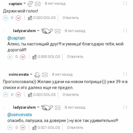
[-]
captain
·
8 лет назад
Держи мой голос!
0
0.020 GOLOS
Ответить
[-]
ladyzarulem
·
8 лет назад
·
@captain
Алекс, ты настоящий друг!!! и умница! благодарю тебя, мой
дорогой!!!
0
0.000 GOLOS
Ответить
[-]
osincevata
·
8 лет назад
Проголосовала)) Желаю удачи на новом поприще))) уже 39-я в
списке и это далеко еще не предел..
0
0.020 GOLOS
Ответить
[-]
ladyzarulem
·
8 лет назад
·
@osincevata
спасибо, лапушка, за доверие ) ну все так удивительно!!!
0
0.021 GOLOS
Ответить