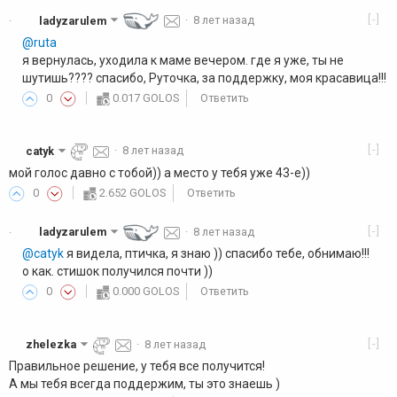
[-]
ladyzarulem
·
8 лет назад
·
@ruta
я вернулась, уходила к маме вечером. где я уже, ты не
шутишь???? спасибо, Руточка, за поддержку, моя красавица!!!
0
0.017 GOLOS
Ответить
[-]
catyk
·
8 лет назад
мой голос давно с тобой)) а место у тебя уже 43-е))
0
2.652 GOLOS
Ответить
[-]
ladyzarulem
·
8 лет назад
·
@catyk
я видела, птичка, я знаю )) спасибо тебе, обнимаю!!!
о как. стишок получился почти ))
0
0.000 GOLOS
Ответить
[-]
zhelezka
·
8 лет назад
Правильное решение, у тебя все получится!
А мы тебя всегда поддержим, ты это знаешь )