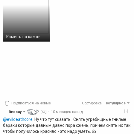
Камень на камне
Подписаться на новые
Сортировка
:
Популярное
[-]
lindsay
·
10 месяцев назад
@evildeathcore
, Ну что тут сказать.. Снять угребищные гнилые
бараки которые давным давно пора сжечь, причем снять их так
чтобы получилось красиво - это надо уметь. 👍️