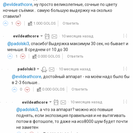
@evildeathcore
, ну просто великолепные, сочные по цвету
ночные съёмки... самую большую выдержку на сколько
ставили?
1
1.000 GOLOS
Ответить
[-]
evildeathcore
·
10 месяцев назад
·
@padolski3
, спасибо! Выдержка максимум 30 сек, но бывает и
меньше. В среднем от 10 до 30
1
0.000 GOLOS
Ответить
[-]
padolski3
·
10 месяцев назад
·
·
@evildeathcore
, достойный аппарат - на моём надо было бы
в 2-3 больше...
0
0.000 GOLOS
Ответить
[-]
evildeathcore
·
10 месяцев назад
·
·
·
@padolski3
, а что за аппарат? можно исо повыше
поднять, если экспозиция правильная и не вытягивать
потом в фотошопе, то даже на исо8000 шум будет почти
не заметен