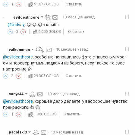
1
51.677 GOLOS
Ответить
[-]
evildeathcore
·
10 месяцев назад
·
@lindsay
, 😂 😂 😂спасибо
0
0.000 GOLOS
Ответить
[-]
valkommen
·
10 месяцев назад
@evildeathcore
, особенно понравились фото с навесным мост
ом и перевернутыми лодками на берегу, несут какое-то свое
настроение 👍️
2
29.305 GOLOS
Ответить
[-]
sonya44
·
10 месяцев назад
@evildeathcore
, хорошее дело делаете, у вас хорошее чувство
прекрасного. 👍️ 🤔
1
1.000 GOLOS
Ответить
[-]
padolski3
·
10 месяцев назад