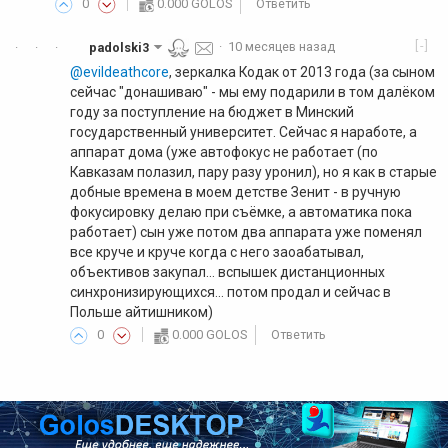
0
0.000 GOLOS
Ответить
[-]
padolski3
·
10 месяцев назад
·
·
·
@evildeathcore
, зеркалка Кодак от 2013 года (за сыном
сейчас "донашиваю" - мы ему подарили в том далёком
году за поступление на бюджет в Минский
государственный университет. Сейчас я наработе, а
аппарат дома (уже автофокус не работает (по
Кавказам полазил, пару разу уронил), но я как в старые
добные времена в моем детстве Зенит - в ручную
фокусировку делаю при съёмке, а автоматика пока
работает) сын уже потом два аппарата уже поменял
все круче и круче когда с него заоабатывал,
объективов закупал... вспышек дистанционных
синхронизирующихся... потом продал и сейчас в
Польше айтишником)
0
0.000 GOLOS
Ответить