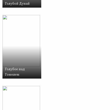
Голубой Дунай
Голубое над
Гомелем