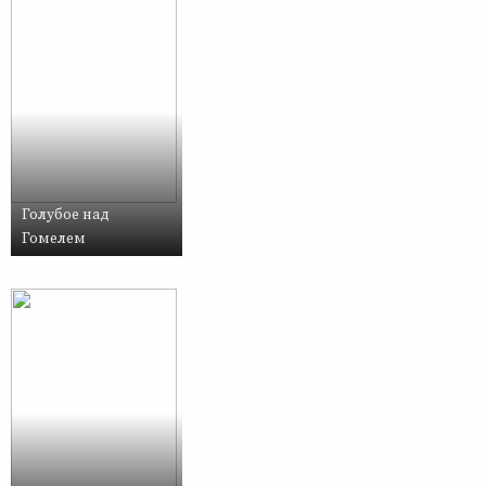
Голубое над
Гомелем