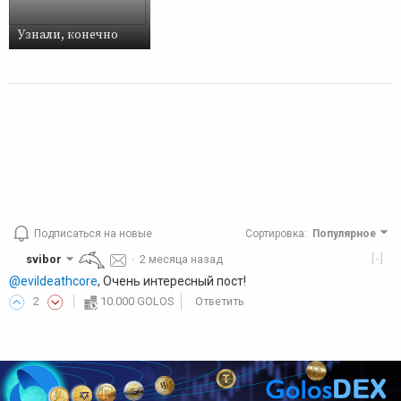
Узнали, конечно
Подписаться на новые
Сортировка
:
Популярное
[-]
svibor
·
2 месяца назад
@evildeathcore
, Очень интересный пост!
2
10.000 GOLOS
Ответить