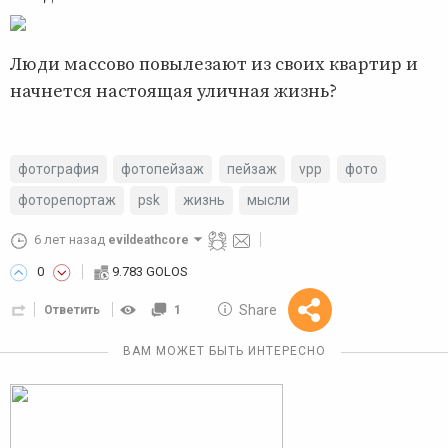
Люди массово повылезают из своих квартир и
начнется настоящая уличная жизнь?
фотография
фотопейзаж
пейзаж
vpp
фото
фоторепортаж
psk
жизнь
мысли
6 лет назад
evildeathcore
0
9.783 GOLOS
10 GOLOS
Share
Ответить
1
Reward
ВАМ МОЖЕТ БЫТЬ ИНТЕРЕСНО